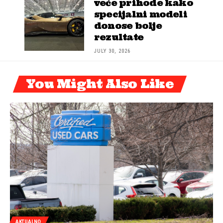
veće prihode kako
specijalni modeli
donose bolje
rezultate
JULY 30, 2026
You Might Also Like
AKTUALNO