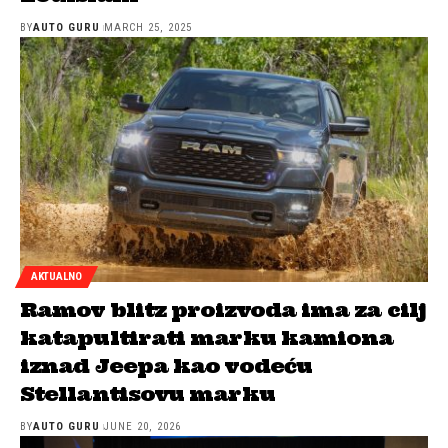
BY
AUTO GURU
MARCH 25, 2025
AKTUALNO
Ramov blitz proizvoda ima za cilj
katapultirati marku kamiona
iznad Jeepa kao vodeću
Stellantisovu marku
BY
AUTO GURU
JUNE 20, 2026