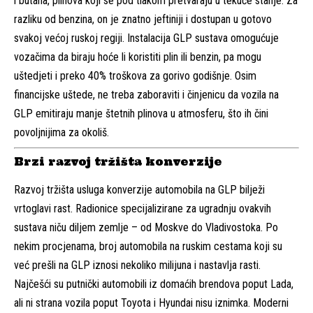
i butana, plinova koji se pod tlakom pretvaraju u tekuće stanje. Za
razliku od benzina, on je znatno jeftiniji i dostupan u gotovo
svakoj većoj ruskoj regiji. Instalacija GLP sustava omogućuje
vozačima da biraju hoće li koristiti plin ili benzin, pa mogu
uštedjeti i preko 40% troškova za gorivo godišnje. Osim
financijske uštede, ne treba zaboraviti i činjenicu da vozila na
GLP emitiraju manje štetnih plinova u atmosferu, što ih čini
povoljnijima za okoliš.
Brzi razvoj tržišta konverzije
Razvoj tržišta usluga konverzije automobila na GLP bilježi
vrtoglavi rast. Radionice specijalizirane za ugradnju ovakvih
sustava niču diljem zemlje – od Moskve do Vladivostoka. Po
nekim procjenama, broj automobila na ruskim cestama koji su
već prešli na GLP iznosi nekoliko milijuna i nastavlja rasti.
Najčešći su putnički automobili iz domaćih brendova poput Lada,
ali ni strana vozila poput Toyota i Hyundai nisu iznimka. Moderni