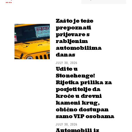
Zašto je teže
prepoznati
prijevare s
rabljenim
automobilima
danas
JULY 30, 2026
Uđite u
Stonehenge!
Rijetka prilika za
posjetitelje da
kroče u drevni
kameni krug,
obično dostupan
samo VIP osobama
JULY 30, 2026
Automobili iz