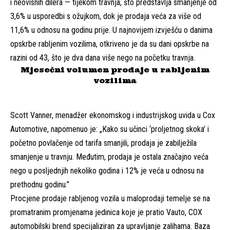
i neovisnih dilera — tijekom travnja, što predstavlja smanjenje od
3,6% u usporedbi s ožujkom, dok je prodaja veća za više od
11,6% u odnosu na godinu prije. U najnovijem izvješću o
danima
opskrbe rabljenim vozilima
, otkriveno je da su dani opskrbe na
razini od 43, što je dva dana više nego na početku travnja.
Mjesečni volumen prodaje u rabljenim
vozilima
Scott Vanner
, menadžer ekonomskog i industrijskog uvida u Cox
Automotive, napomenuo je: „Kako su učinci ‘proljetnog skoka’ i
početno povlačenje od tarifa smanjili, prodaja je zabilježila
smanjenje u travnju. Međutim, prodaja je ostala značajno veća
nego u posljednjih nekoliko godina i 12% je veća u odnosu na
prethodnu godinu.”
Procjene prodaje rabljenog vozila u maloprodaji temelje se na
promatranim promjenama jedinica koje je pratio Vauto, COX
automobilski brend specijaliziran za upravljanje zalihama. Baza