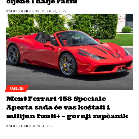
cijene i dalje rastu
BY
AUTO GURU
NOVEMBER 22, 2025
RABLJENI
Ment Ferrari 458 Speciale
Aperta sada će vas koštati 1
milijun funti+ – gornji zupčanik
BY
AUTO GURU
JUNE 4, 2025