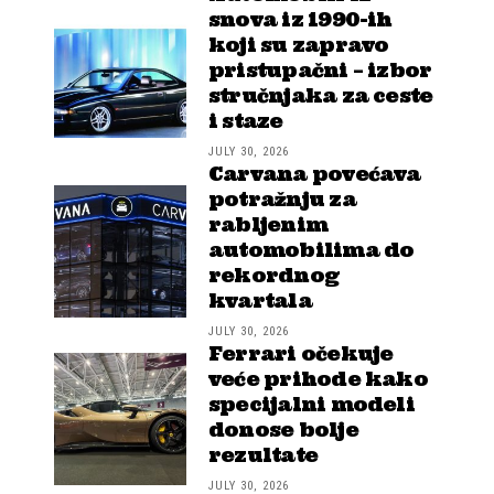
snova iz 1990-ih
koji su zapravo
pristupačni – izbor
stručnjaka za ceste
i staze
JULY 30, 2026
Carvana povećava
potražnju za
rabljenim
automobilima do
rekordnog
kvartala
JULY 30, 2026
Ferrari očekuje
veće prihode kako
specijalni modeli
donose bolje
rezultate
JULY 30, 2026