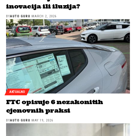
inovacija ili iluzija?
BY
AUTO GURU
MARCH 2, 2026
AKTUALNO
FTC opisuje 6 nezakonitih
cjenovnih praksi
BY
AUTO GURU
MAY 19, 2026