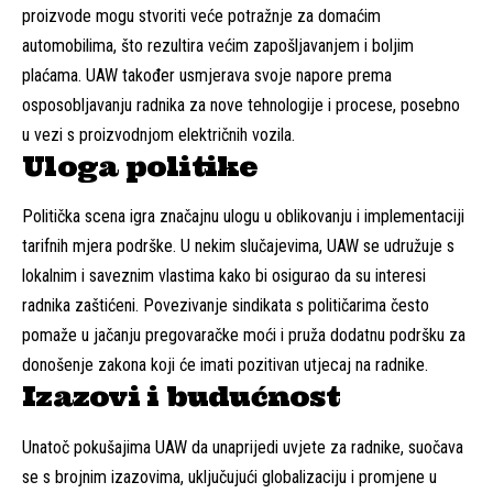
proizvode mogu stvoriti veće potražnje za domaćim
automobilima, što rezultira većim zapošljavanjem i boljim
plaćama. UAW također usmjerava svoje napore prema
osposobljavanju radnika za nove tehnologije i procese, posebno
u vezi s proizvodnjom električnih vozila.
Uloga politike
Politička scena igra značajnu ulogu u oblikovanju i implementaciji
tarifnih mjera podrške. U nekim slučajevima, UAW se udružuje s
lokalnim i saveznim vlastima kako bi osigurao da su interesi
radnika zaštićeni. Povezivanje sindikata s političarima često
pomaže u jačanju pregovaračke moći i pruža dodatnu podršku za
donošenje zakona koji će imati pozitivan utjecaj na radnike.
Izazovi i budućnost
Unatoč pokušajima UAW da unaprijedi uvjete za radnike, suočava
se s brojnim izazovima, uključujući globalizaciju i promjene u