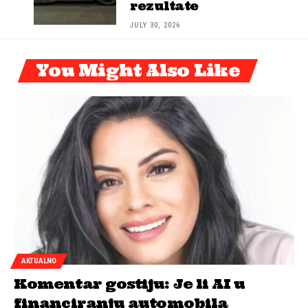
rezultate
JULY 30, 2026
You Might Also Like
AKTUALNO
Komentar gostiju: Je li AI u
financiranju automobila