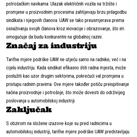
potrošačkim navikama. Ulazak električnih vozila na tržište i
promjene u proizvodnim procesima zahtijevaju brzu prilagodbu
sindikata i njegovih članova. UAW se tako preusmjerava prema
osnaživanju svojih članova kroz inovacije i obrazovanje, što im
omogućuje da budu konkurentni na globalnoj razini.
Značaj za industriju
Tarifne mjere podrške UAW ne utječu samo na radnike, već i na
cijelu industriju. Kada sindikat efikasno štiti radna mjesta, može
poslužiti kao uzor drugim sektorima, pokrećući val promjena u
pristupu radnim pravima. Ove mjere također potiču preispitivanje
načina proizvodnje i potrošnje, što može dovesti do održivijeg
poslovanja u automobilskoj industriji.
Zaključak
S obzirom na složene izazove koje su pred radnicima u
automobilskoj industriji, tarifne mjere podrške UAW predstavljaju