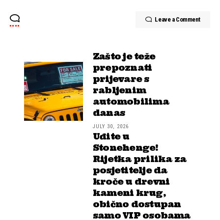
Leave a Comment
Zašto je teže
prepoznati
prijevare s
rabljenim
automobilima
danas
JULY 30, 2026
Uđite u
Stonehenge!
Rijetka prilika za
posjetitelje da
kroče u drevni
kameni krug,
obično dostupan
samo VIP osobama