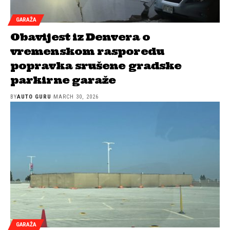
GARAŽA
Obavijest iz Denvera o
vremenskom rasporedu
popravka srušene gradske
parkirne garaže
BY
AUTO GURU
MARCH 30, 2026
GARAŽA