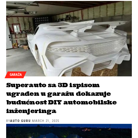
GARAŽA
Superauto sa 3D ispisom
ugrađen u garažu dokazuje
budućnost DIY automobilske
inženjeringa
BY
AUTO GURU
MARCH 21, 2025