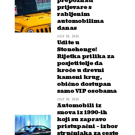
prepoznati
prijevare s
rabljenim
automobilima
danas
JULY 30, 2026
Uđite u
Stonehenge!
Rijetka prilika za
posjetitelje da
kroče u drevni
kameni krug,
obično dostupan
samo VIP osobama
JULY 30, 2026
Automobili iz
snova iz 1990-ih
koji su zapravo
pristupačni – izbor
stručnjaka za ceste