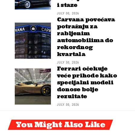
i staze
JULY 30, 2026
Carvana povećava
potražnju za
rabljenim
automobilima do
rekordnog
kvartala
JULY 30, 2026
Ferrari očekuje
veće prihode kako
specijalni modeli
donose bolje
rezultate
JULY 30, 2026
You Might Also Like