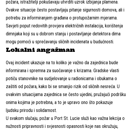
požara, istražitelji pokušavaju utvrditi uzrok izbijanja plamena.
Ovakve situacije često postavljaju pitanje sigurnosti domova, ali i
potrebu za informiranjem građana o protupožarnim mjerama.
Savjeti poput redovitih provjera električnih instalacija, korištenja
dimnjaka koji su u dobrom stanju i postavljanje detektora dima
mogu pomoći u sprečavanju sličnih incidenata u budućnosti.
Lokalni angažman
Ovaj incident ukazuje na to koliko je važno da zajednica bude
informirana i spremna za suočavanje s krizama. Gradske vlasti
potiču stanovnike na sudjelovanje u radionicama i obukama o
zaštiti od požara, kako bi se smanjio rizik od sličnih nesreća. U
ovakvim situacijama zajednica se često ujedini, pružajući podršku
onima kojima je potrebna, a to je upravo ono što pokazuje
ljudsku prirodu i solidarnost.
U svakom slučaju, požar u Port St. Lucie služi kao važna lekcija o
nužnosti pripravnosti i svjesnosti opasnosti koje nas okružuju,