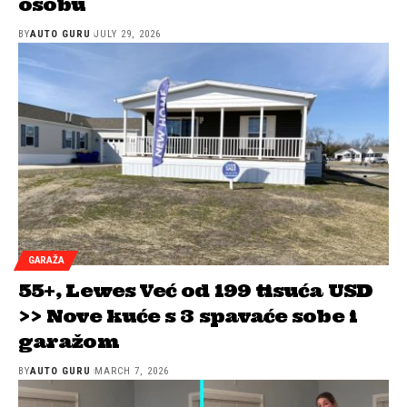
osobu
BY
AUTO GURU
JULY 29, 2026
GARAŽA
55+, Lewes Već od 199 tisuća USD
>> Nove kuće s 3 spavaće sobe i
garažom
BY
AUTO GURU
MARCH 7, 2026