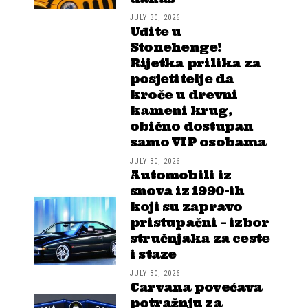
JULY 30, 2026
Uđite u
Stonehenge!
Rijetka prilika za
posjetitelje da
kroče u drevni
kameni krug,
obično dostupan
samo VIP osobama
JULY 30, 2026
Automobili iz
snova iz 1990-ih
koji su zapravo
pristupačni – izbor
stručnjaka za ceste
i staze
JULY 30, 2026
Carvana povećava
potražnju za