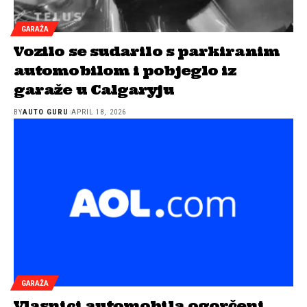
GARAŽA
Vozilo se sudarilo s parkiranim
automobilom i pobjeglo iz
garaže u Calgaryju
BY
AUTO GURU
APRIL 18, 2026
GARAŽA
Vlasnici automobila ogorčeni