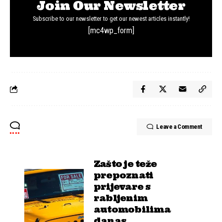
Join Our Newsletter
Subscribe to our newsletter to get our newest articles instantly!
[mc4wp_form]
Leave a Comment
Zašto je teže
prepoznati
prijevare s
rabljenim
automobilima
danas