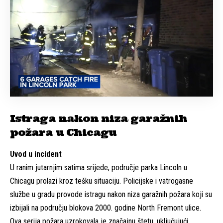
Istraga nakon niza garažnih
požara u Chicagu
Uvod u incident
U ranim jutarnjim satima srijede, područje parka Lincoln u
Chicagu prolazi kroz tešku situaciju. Policijske i vatrogasne
službe u gradu provode istragu nakon niza garažnih požara koji su
izbijali na području blokova 2000. godine North Fremont ulice.
Ova serija požara uzrokovala je značajnu štetu, uključujući