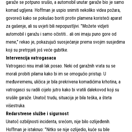
garaže se potpuno srušio, a automobil unutar garaže bio je samo
komad ugljena. Hoffman je uspio snimiti nekoliko videa požara,
govoreći kako se pokušao boriti protiv plamena koristeći aparat
za gašenje, ali su uvjeti bili nepopustljivi. "Možete vidjeti
automobil i garažu i samo očistiti… ali oni imaju puno gore od
mene," rekao je, pokazujući suosjećanje prema svojim susjedima
koji su pretrpjeli još veće gubitke.
Intervencija vatrogasaca
Vatrogasci nisu imali lak posao. Neki od garažnih vrata su se
morali probiti pilama kako bi im se omogućio pristup. U
međuvremenu, uličica je bila prekrivena komadićima krhotina, a
vatrogasci su radili cijelo jutro kako bi vratili dalekovod koji su
srušile garaže. Unatoč trudu, situacija je bila teška, a šteta
višestruka.
Redarstvene službe i sigurnost
Unatoč ozbiljnosti incidenta, srećom, nije bilo ozlijeđenih.
Hoffman je istaknuo: "Nitko se nije ozlijedio, kuće su bile