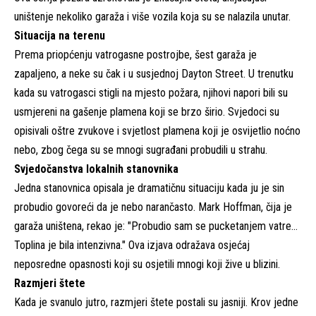
uništenje nekoliko garaža i više vozila koja su se nalazila unutar.
Situacija na terenu
Prema priopćenju vatrogasne postrojbe, šest garaža je
zapaljeno, a neke su čak i u susjednoj Dayton Street. U trenutku
kada su vatrogasci stigli na mjesto požara, njihovi napori bili su
usmjereni na gašenje plamena koji se brzo širio. Svjedoci su
opisivali oštre zvukove i svjetlost plamena koji je osvijetlio noćno
nebo, zbog čega su se mnogi sugrađani probudili u strahu.
Svjedočanstva lokalnih stanovnika
Jedna stanovnica opisala je dramatičnu situaciju kada ju je sin
probudio govoreći da je nebo narančasto. Mark Hoffman, čija je
garaža uništena, rekao je: "Probudio sam se pucketanjem vatre…
Toplina je bila intenzivna." Ova izjava odražava osjećaj
neposredne opasnosti koji su osjetili mnogi koji žive u blizini.
Razmjeri štete
Kada je svanulo jutro, razmjeri štete postali su jasniji. Krov jedne