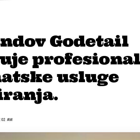
andov Godetail
uje profesiona
atske usluge
iranja.
2:02 AM