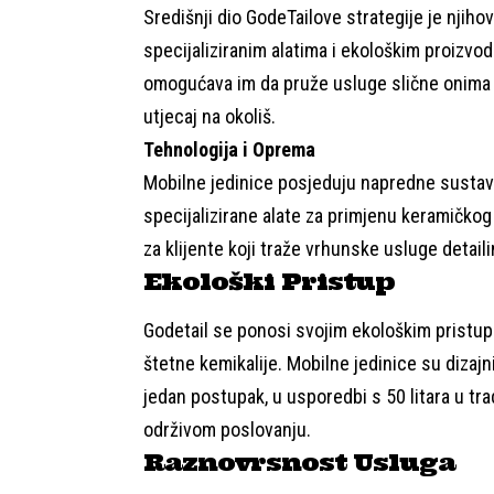
Središnji dio GodeTailove strategije je njiho
specijaliziranim alatima i ekološkim proizv
omogućava im da pruže usluge slične onima 
utjecaj na okoliš.
Tehnologija i Oprema
Mobilne jedinice posjeduju napredne sustave 
specijalizirane alate za primjenu keramičkog
za klijente koji traže vrhunske usluge detaili
Ekološki Pristup
Godetail se ponosi svojim ekološkim pristup
štetne kemikalije. Mobilne jedinice su dizajn
jedan postupak, u usporedbi s 50 litara u t
održivom poslovanju.
Raznovrsnost Usluga