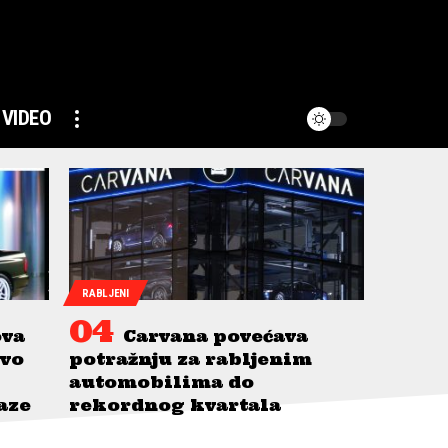
VIDEO
RABLJENI
ova
Carvana povećava
avo
potražnju za rabljenim
automobilima do
taze
rekordnog kvartala