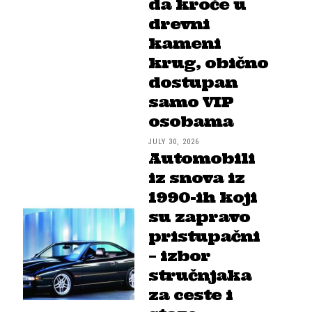
da kroče u
drevni
kameni
krug, obično
dostupan
samo VIP
osobama
JULY 30, 2026
Automobili
iz snova iz
1990-ih koji
su zapravo
pristupačni
– izbor
stručnjaka
za ceste i