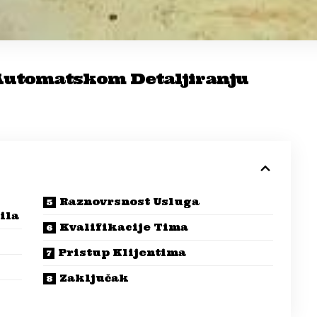
 Automatskom Detaljiranju
Raznovrsnost Usluga
ila
Kvalifikacije Tima
Pristup Klijentima
Zaključak