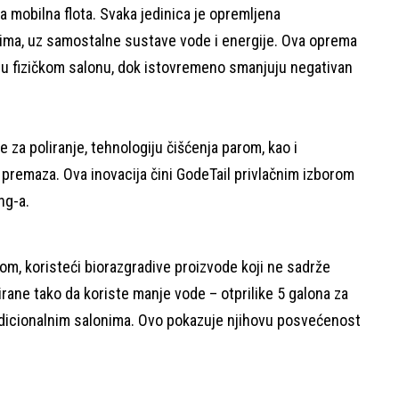
va mobilna flota. Svaka jedinica je opremljena
odima, uz samostalne sustave vode i energije. Ova oprema
u fizičkom salonu, dok istovremeno smanjuju negativan
za poliranje, tehnologiju čišćenja parom, kao i
 premaza. Ova inovacija čini GodeTail privlačnim izborom
ng-a.
om, koristeći biorazgradive proizvode koji ne sadrže
irane tako da koriste manje vode – otprilike 5 galona za
radicionalnim salonima. Ovo pokazuje njihovu posvećenost