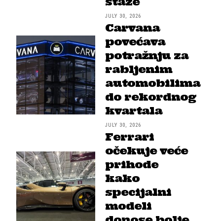
staze
JULY 30, 2026
Carvana
povećava
potražnju za
rabljenim
automobilima
do rekordnog
kvartala
JULY 30, 2026
Ferrari
očekuje veće
prihode
kako
specijalni
modeli
donose bolje