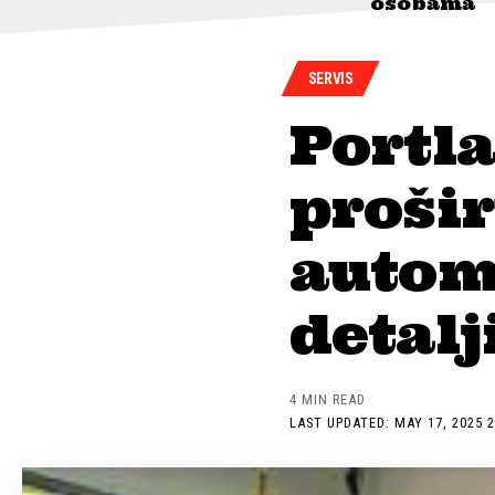
osobama
SERVIS
Portl
prošir
autom
detalj
4 MIN READ
LAST UPDATED: MAY 17, 2025 