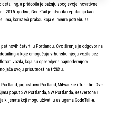
to detailing, a pridobila je pažnju zbog svoje inovativne
a 2015. godine, GodeTail je stvorila reputaciju kao
zilima, koristeći praksu koja eliminira potrebu za
 pet novih četvrti u Portlandu. Ovo širenje je odgovor na
detailing-a koje omogućuju vrhunsku njegu vozila bez
flotom vozila, koja su opremljena najmodernijom
no jača svoju prisutnost na tržištu.
 Portland, jugoistočni Portland, Milwaukie i Tualatin. Ove
čjima poput SW Portlanda, NW Portlanda, Beavertona i
a klijenata koji mogu uživati u uslugama GodeTail-a.