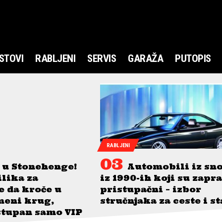
STOVI
RABLJENI
SERVIS
GARAŽA
PUTOPIS
RABLJENI
 u Stonehenge!
Automobili iz sn
ilika za
iz 1990-ih koji su zapr
je da kroče u
pristupačni – izbor
meni krug,
stručnjaka za ceste i s
stupan samo VIP