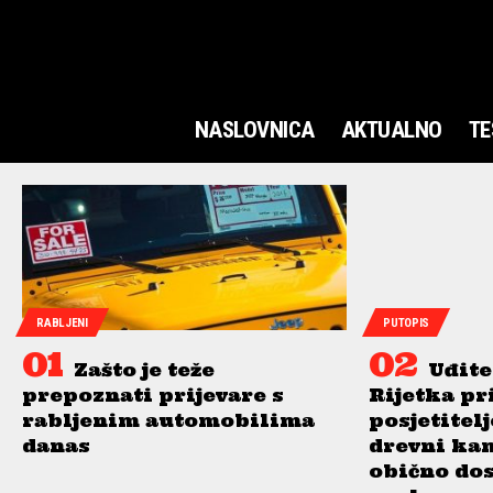
NASLOVNICA
AKTUALNO
TE
RABLJENI
PUTOPIS
Zašto je teže
Uđite
prepoznati prijevare s
Rijetka pr
rabljenim automobilima
posjetitel
danas
drevni ka
obično do