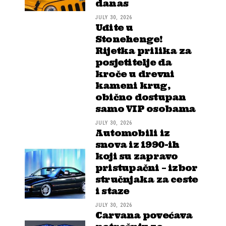
danas
JULY 30, 2026
Uđite u
Stonehenge!
Rijetka prilika za
posjetitelje da
kroče u drevni
kameni krug,
obično dostupan
samo VIP osobama
JULY 30, 2026
Automobili iz
snova iz 1990-ih
koji su zapravo
pristupačni – izbor
stručnjaka za ceste
i staze
JULY 30, 2026
Carvana povećava