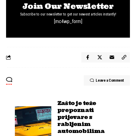
Join Our Newsletter
Subscribe to our newsletter to get our newest articles instantly!
[mc4wp_form]
Leave a Comment
Zašto je teže
prepoznati
prijevare s
rabljenim
automobilima