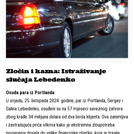
Zločin i kazna: Istraživanje
slučaja Lebedenko
Osuda para iz Portlanda
U srijedu, 25. listopada 2024. godine, par iz Portlanda, Sergey i
Galina Lebedenko, osuđeni su na 57 mjeseci saveznog zatvora
zbog krađe 34 milijuna dolara od dva bivša klijenta. Ova zanimljiva
i zastrašujuća priča otkriva kako je ekstremna zloupotreba
povjerenja dovela do velike financijske pljačke, koja je trajala