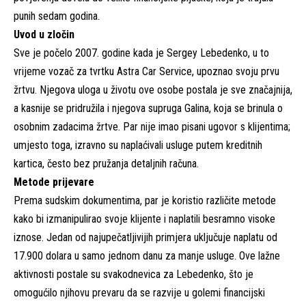
punih sedam godina.
Uvod u zločin
Sve je počelo 2007. godine kada je Sergey Lebedenko, u to
vrijeme vozač za tvrtku Astra Car Service, upoznao svoju prvu
žrtvu. Njegova uloga u životu ove osobe postala je sve značajnija,
a kasnije se pridružila i njegova supruga Galina, koja se brinula o
osobnim zadacima žrtve. Par nije imao pisani ugovor s klijentima;
umjesto toga, izravno su naplaćivali usluge putem kreditnih
kartica, često bez pružanja detaljnih računa.
Metode prijevare
Prema sudskim dokumentima, par je koristio različite metode
kako bi izmanipulirao svoje klijente i naplatili besramno visoke
iznose. Jedan od najupečatljivijih primjera uključuje naplatu od
17.900 dolara u samo jednom danu za manje usluge. Ove lažne
aktivnosti postale su svakodnevica za Lebedenko, što je
omogućilo njihovu prevaru da se razvije u golemi financijski