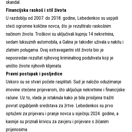
skandal.
Financijska raskoš i stil života
U razdoblju od 2007. do 2018. godine, Lebedenkos su uspjeli
steći ogromne količine novca, što je rezultiralo raskošnim
načinom života. Troškovi su uključivali kupnju 14 nekretnina,
sedam luksuznih automobila, a Galina je također uživala u nakitu i
zlatnim polugama. Ovaj extravagantni stil života bio je
neposredan rezultat njihovog kriminalnog poduhvata koji je
uništio živote njihovih klijenata.
Pravni postupak i posljedice
Uskoro su se stvari počele rasplitati. Sud je naložio oduzimanje
imovine stečene prijevarom, što uključuje nekretnine i financijske
račune. Uz to, vlada je istaknula kako je bila prisiljena tražiti
povrat izgubljenih sredstava za žrtve. Lebedenkos su prvo
optuženi za prijevaru i pranje novca u siječnju 2024. godine, a
kasnije su priznali krivicu za zavjeru i prijevare s žičanim
prijenosima.