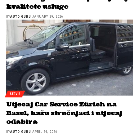
kvalitete usluge
BY
AUTO GURU
JANUARY 29, 2026
SERVIS
Utjecaj Car Service Zürich na
Basel, kažu stručnjaci i utjecaj
odabira
BY
AUTO GURU
APRIL 24, 2026