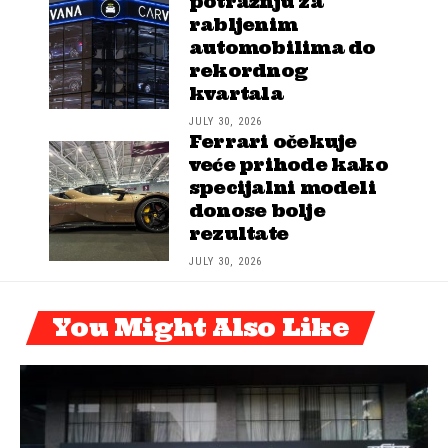
potražnju za
rabljenim
automobilima do
rekordnog
kvartala
JULY 30, 2026
Ferrari očekuje
veće prihode kako
specijalni modeli
donose bolje
rezultate
JULY 30, 2026
You Might Also Like