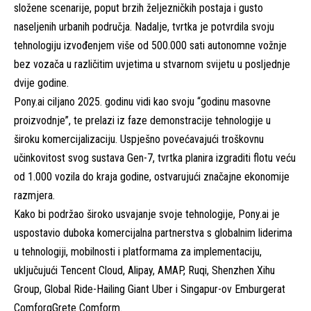
složene scenarije, poput brzih željezničkih postaja i gusto
naseljenih urbanih područja. Nadalje, tvrtka je potvrdila svoju
tehnologiju izvođenjem više od 500.000 sati autonomne vožnje
bez vozača u različitim uvjetima u stvarnom svijetu u posljednje
dvije godine.
Pony.ai ciljano 2025. godinu vidi kao svoju “godinu masovne
proizvodnje”, te prelazi iz faze demonstracije tehnologije u
široku komercijalizaciju. Uspješno povećavajući troškovnu
učinkovitost svog sustava Gen-7, tvrtka planira izgraditi flotu veću
od 1.000 vozila do kraja godine, ostvarujući značajne ekonomije
razmjera.
Kako bi podržao široko usvajanje svoje tehnologije, Pony.ai je
uspostavio duboka komercijalna partnerstva s globalnim liderima
u tehnologiji, mobilnosti i platformama za implementaciju,
uključujući Tencent Cloud, Alipay, AMAP, Ruqi, Shenzhen Xihu
Group, Global Ride-Hailing Giant Uber i Singapur-ov Emburgerat
ComforgGrete Comform.