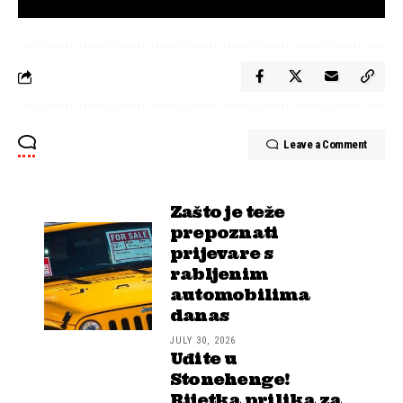
Leave a Comment
Zašto je teže
prepoznati
prijevare s
rabljenim
automobilima
danas
JULY 30, 2026
Uđite u
Stonehenge!
Rijetka prilika za