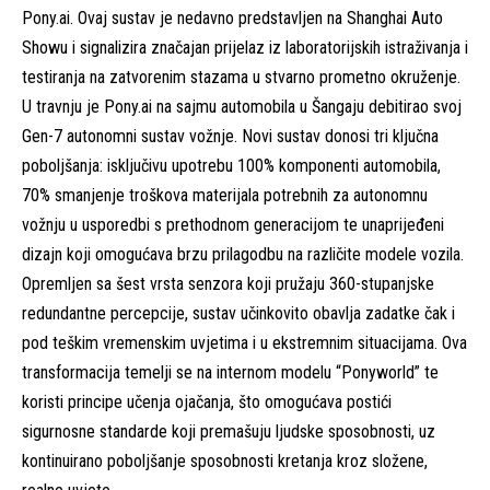
Pony.ai. Ovaj sustav je nedavno predstavljen na Shanghai Auto
Showu i signalizira značajan prijelaz iz laboratorijskih istraživanja i
testiranja na zatvorenim stazama u stvarno prometno okruženje.
U travnju je Pony.ai na sajmu automobila u Šangaju debitirao svoj
Gen-7 autonomni sustav vožnje. Novi sustav donosi tri ključna
poboljšanja: isključivu upotrebu 100% komponenti automobila,
70% smanjenje troškova materijala potrebnih za autonomnu
vožnju u usporedbi s prethodnom generacijom te unaprijeđeni
dizajn koji omogućava brzu prilagodbu na različite modele vozila.
Opremljen sa šest vrsta senzora koji pružaju 360-stupanjske
redundantne percepcije, sustav učinkovito obavlja zadatke čak i
pod teškim vremenskim uvjetima i u ekstremnim situacijama. Ova
transformacija temelji se na internom modelu “Ponyworld” te
koristi principe učenja ojačanja, što omogućava postići
sigurnosne standarde koji premašuju ljudske sposobnosti, uz
kontinuirano poboljšanje sposobnosti kretanja kroz složene,