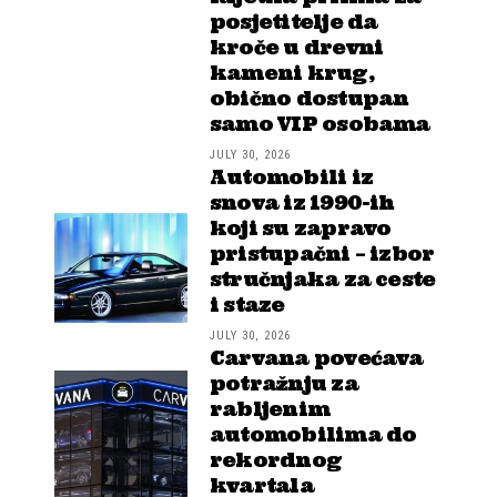
posjetitelje da
kroče u drevni
kameni krug,
obično dostupan
samo VIP osobama
JULY 30, 2026
Automobili iz
snova iz 1990-ih
koji su zapravo
pristupačni – izbor
stručnjaka za ceste
i staze
JULY 30, 2026
Carvana povećava
potražnju za
rabljenim
automobilima do
rekordnog
kvartala