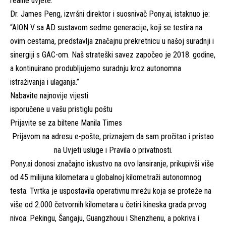
realne uvjete.
Dr. James Peng, izvršni direktor i suosnivač Pony.ai, istaknuo je:
“AION V sa AD sustavom sedme generacije, koji se testira na
ovim cestama, predstavlja značajnu prekretnicu u našoj suradnji i
sinergiji s GAC-om. Naš strateški savez započeo je 2018. godine,
a kontinuirano produbljujemo suradnju kroz autonomna
istraživanja i ulaganja.”
Nabavite najnovije vijesti
isporučene u vašu pristiglu poštu
Prijavite se za biltene Manila Times
Prijavom na adresu e-pošte, priznajem da sam pročitao i pristao
na
Uvjeti usluge
i
Pravila o privatnosti
.
Pony.ai donosi značajno iskustvo na ovo lansiranje, prikupivši više
od 45 milijuna kilometara u globalnoj kilometraži autonomnog
testa. Tvrtka je uspostavila operativnu mrežu koja se proteže na
više od 2.000 četvornih kilometara u četiri kineska grada prvog
nivoa: Pekingu, Šangaju, Guangzhouu i Shenzhenu, a pokriva i