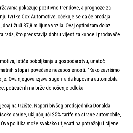
Državama pokazuje pozitivne trendove, a prognoze za
vanju tvrtke Cox Automotive, očekuje se da će prodaja
dostižući 37,8 milijuna vozila. Ovaj optimizam dolazi
ta rada, što predstavlja dobru vijest za kupce i prodavače
otiva, ističe poboljšanja u gospodarstvu, unatoč
amatnih stopa i povećane nezaposlenosti. "Kako završimo
o je. Ova njegova izjava sugerira da kupovina automobila
, potičući ih na brže donošenje odluka.
jecaj na tržište. Napori bivšeg predsjednika Donalda
soke carine, uključujući 25% tarife na strane automobile,
. Ova politika može svakako utjecati na potražnju i cijene