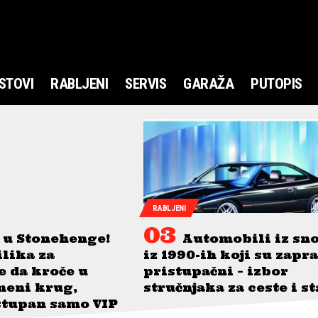
STOVI
RABLJENI
SERVIS
GARAŽA
PUTOPIS
RABLJENI
 u Stonehenge!
Automobili iz sn
ilika za
iz 1990-ih koji su zapr
je da kroče u
pristupačni – izbor
meni krug,
stručnjaka za ceste i s
stupan samo VIP