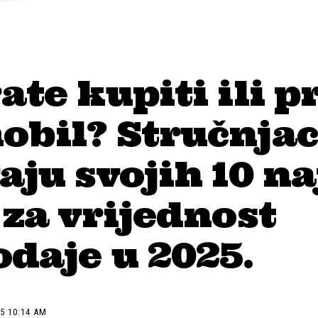
ate kupiti ili p
obil? Stručnjac
aju svojih 10 na
 za vrijednost
daje u 2025.
5 10:14 AM