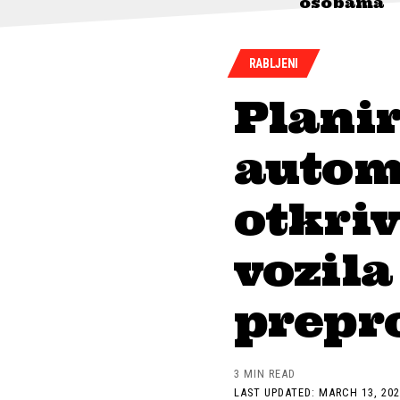
osobama
RABLJENI
Planir
autom
otkriv
vozila
prepro
3 MIN READ
LAST UPDATED: MARCH 13, 202