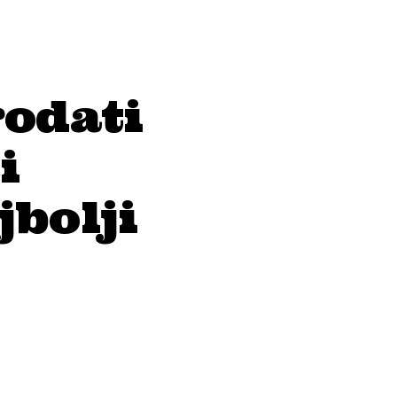
rodati
i
jbolji