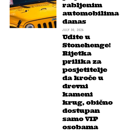
rabljenim
automobilima
danas
JULY 30, 2026
Uđite u
Stonehenge!
Rijetka
prilika za
posjetitelje
da kroče u
drevni
kameni
krug, obično
dostupan
samo VIP
osobama