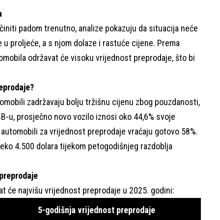
a
 činiti padom trenutno, analize pokazuju da situacija neće
e u proljeće, a s njom dolaze i rastuće cijene. Prema
mobila održavat će visoku vrijednost preprodaje, što bi
reprodaje?
utomobili zadržavaju bolju tržišnu cijenu zbog pouzdanosti,
B-u, prosječno novo vozilo iznosi oko 44,6% svoje
i automobili za vrijednost preprodaje vraćaju gotovo 58%.
reko 4.500 dolara tijekom petogodišnjeg razdoblja
 preprodaje
t će najvišu vrijednost preprodaje u 2025. godini:
5-godišnja vrijednost preprodaje