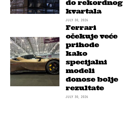
do rekordnog
kvartala
JULY 30, 2026
Ferrari
očekuje veće
prihode
kako
specijalni
modeli
donose bolje
rezultate
JULY 30, 2026