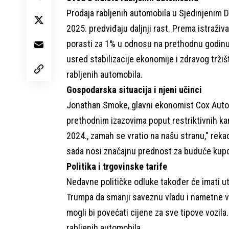
Prodaja rabljenih automobila u Sjedinjenim 
2025. predviđaju daljnji rast. Prema istraži
porasti za 1% u odnosu na prethodnu godinu, 
usred stabilizacije ekonomije i zdravog tržiš
rabljenih automobila.
Gospodarska situacija i njeni učinci
Jonathan Smoke, glavni ekonomist Cox Autom
prethodnim izazovima poput restriktivnih k
2024., zamah se vratio na našu stranu," reka
sada nosi značajnu prednost za buduće kupce
Politika i trgovinske tarife
Nedavne političke odluke također će imati ut
Trumpa da smanji saveznu vladu i nametne vi
mogli bi povećati cijene za sve tipove vozila
rabljenih automobila.