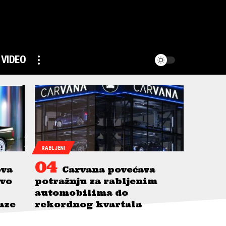
VIDEO
RABLJENI
ova
Carvana povećava
avo
potražnju za rabljenim
automobilima do
taze
rekordnog kvartala