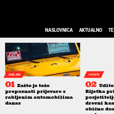
NASLOVNICA
AKTUALNO
TE
RABLJENI
PUTOPIS
Zašto je teže
Uđite
prepoznati prijevare s
Rijetka pr
rabljenim automobilima
posjetitel
danas
drevni ka
obično do