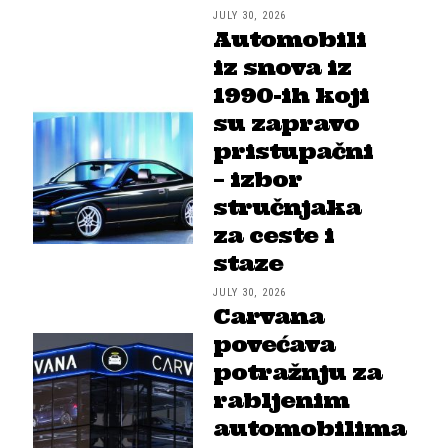
JULY 30, 2026
Automobili
iz snova iz
1990-ih koji
su zapravo
pristupačni
– izbor
stručnjaka
za ceste i
staze
JULY 30, 2026
Carvana
povećava
potražnju za
rabljenim
automobilima