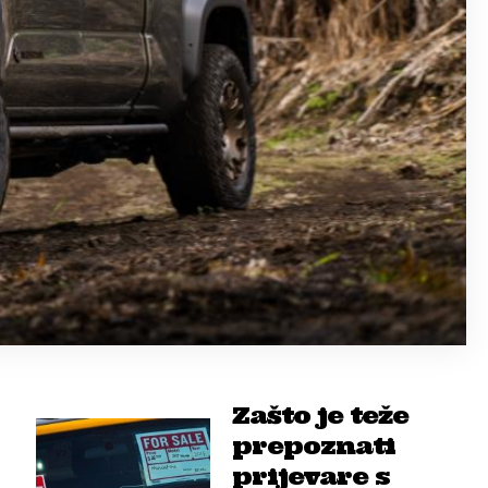
Zašto je teže
prepoznati
prijevare s