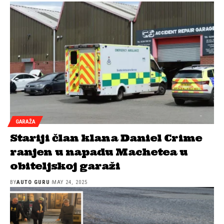
GARAŽA
Stariji član klana Daniel Crime
ranjen u napadu Machetea u
obiteljskoj garaži
BY
AUTO GURU
MAY 24, 2025