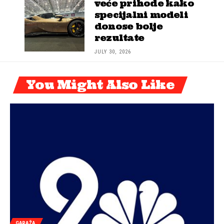
veće prihode kako
specijalni modeli
donose bolje
rezultate
JULY 30, 2026
You Might Also Like
GARAŽA