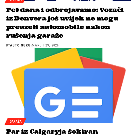
Pet dana i odbrojavamo: Vozači
iz Denvera još uvijek ne mogu
preuzeti automobile nakon
rušenja garaže
BY
AUTO GURU
MARCH 29, 2026
GARAŽA
Par iz Calgaryja šokiran