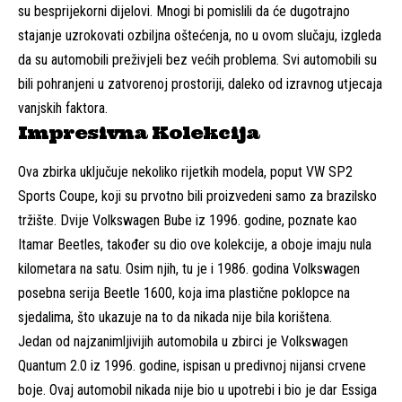
su besprijekorni dijelovi. Mnogi bi pomislili da će dugotrajno
stajanje uzrokovati ozbiljna oštećenja, no u ovom slučaju, izgleda
da su automobili preživjeli bez većih problema. Svi automobili su
bili pohranjeni u zatvorenoj prostoriji, daleko od izravnog utjecaja
vanjskih faktora.
Impresivna Kolekcija
Ova zbirka uključuje nekoliko rijetkih modela, poput VW SP2
Sports Coupe, koji su prvotno bili proizvedeni samo za brazilsko
tržište. Dvije Volkswagen Bube iz 1996. godine, poznate kao
Itamar Beetles, također su dio ove kolekcije, a oboje imaju nula
kilometara na satu. Osim njih, tu je i 1986. godina Volkswagen
posebna serija Beetle 1600, koja ima plastične poklopce na
sjedalima, što ukazuje na to da nikada nije bila korištena.
Jedan od najzanimljivijih automobila u zbirci je Volkswagen
Quantum 2.0 iz 1996. godine, ispisan u predivnoj nijansi crvene
boje. Ovaj automobil nikada nije bio u upotrebi i bio je dar Essiga