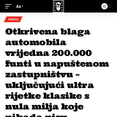
Aa
GARAŽA
Otkrivena blaga
automobila
vrijedna 200.000
funti u napuštenom
zastupništvu –
uključujući ultra
rijetke klasike s
nula milja koje