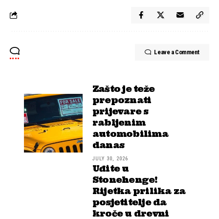
Leave a Comment
Zašto je teže
prepoznati
prijevare s
rabljenim
automobilima
danas
JULY 30, 2026
Uđite u
Stonehenge!
Rijetka prilika za
posjetitelje da
kroče u drevni