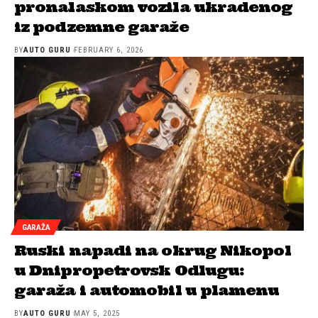
pronalaskom vozila ukradenog
iz podzemne garaže
BY
AUTO GURU
FEBRUARY 6, 2026
GARAŽA
Ruski napadi na okrug Nikopol
u Dnipropetrovsk Odlugu:
garaža i automobil u plamenu
BY
AUTO GURU
MAY 5, 2025