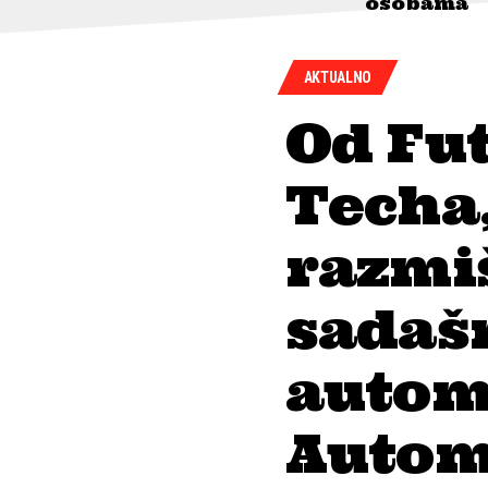
osobama
AKTUALNO
Od Fu
Techa,
razmiš
sadašn
automo
Automo