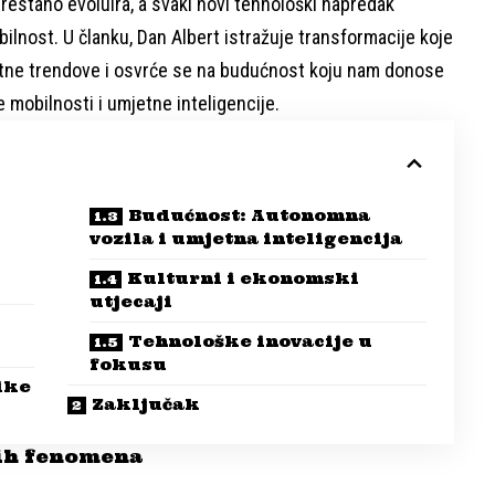
restano evoluira, a svaki novi tehnološki napredak
obilnost. U članku, Dan Albert istražuje transformacije koje
nutne trendove i osvrće se na budućnost koju nam donose
 mobilnosti i umjetne inteligencije.
Budućnost: Autonomna
vozila i umjetna inteligencija
Kulturni i ekonomski
utjecaji
Tehnološke inovacije u
fokusu
like
Zaključak
kih fenomena