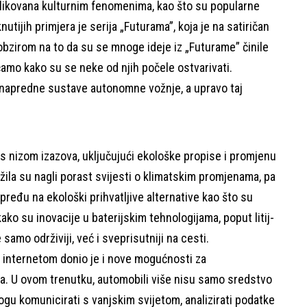
blikovana kulturnim fenomenima, kao što su popularne
knutijih primjera je serija „Futurama”, koja je na satiričan
 obzirom na to da su se mnoge ideje iz „Futurame” činile
amo kako su se neke od njih počele ostvarivati.
li napredne sustave autonomne vožnje, a upravo taj
s nizom izazova, uključujući ekološke propise i promjenu
žila su nagli porast svijesti o klimatskim promjenama, pa
pređu na ekološki prihvatljive alternative kao što su
ako su inovacije u baterijskim tehnologijama, poput litij-
samo održiviji, već i sveprisutniji na cesti.
 s internetom donio je i nove mogućnosti za
ča. U ovom trenutku, automobili više nisu samo sredstvo
ogu komunicirati s vanjskim svijetom, analizirati podatke