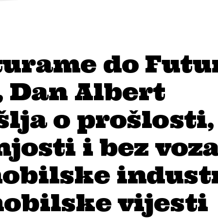
turame do Futu
 Dan Albert
lja o prošlosti,
josti i bez voz
bilske industr
bilske vijesti