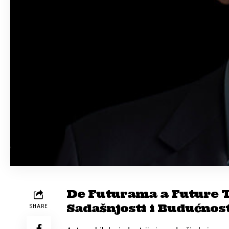
De Futurama a Future T
Sadašnjosti i Budućnos
SHARE