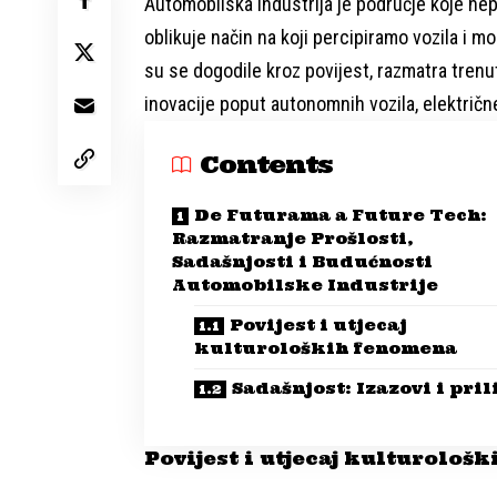
Automobilska industrija je područje koje nep
oblikuje način na koji percipiramo vozila i m
su se dogodile kroz povijest, razmatra tre
inovacije poput autonomnih vozila, električne
Contents
De Futurama a Future Tech:
Razmatranje Prošlosti,
Sadašnjosti i Budućnosti
Automobilske Industrije
Povijest i utjecaj
kulturoloških fenomena
Sadašnjost: Izazovi i pri
Povijest i utjecaj kulturološ