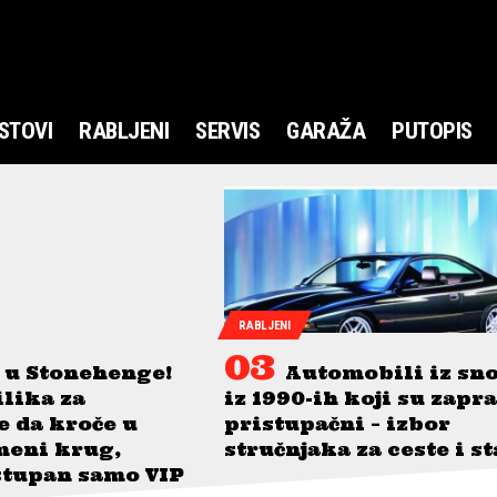
STOVI
RABLJENI
SERVIS
GARAŽA
PUTOPIS
RABLJENI
 u Stonehenge!
Automobili iz sn
ilika za
iz 1990-ih koji su zapr
je da kroče u
pristupačni – izbor
meni krug,
stručnjaka za ceste i s
stupan samo VIP