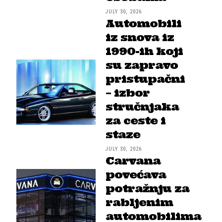
JULY 30, 2026
Automobili
iz snova iz
1990-ih koji
su zapravo
pristupačni
– izbor
stručnjaka
za ceste i
staze
JULY 30, 2026
Carvana
povećava
potražnju za
rabljenim
automobilima