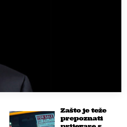
Zašto je teže
prepoznati
prijevare s