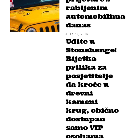
rabljenim
automobilima
danas
JULY 30, 2026
Uđite u
Stonehenge!
Rijetka
prilika za
posjetitelje
da kroče u
drevni
kameni
krug, obično
dostupan
samo VIP
osobama