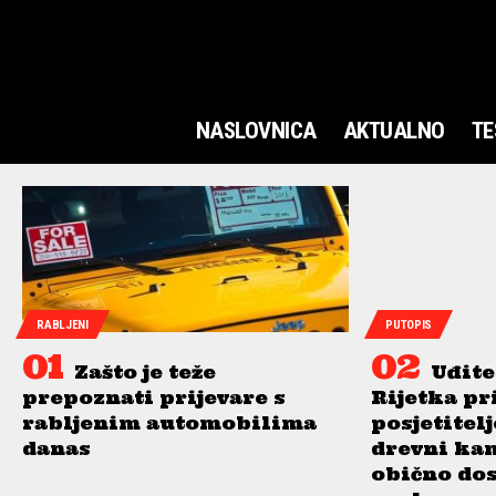
NASLOVNICA
AKTUALNO
TE
RABLJENI
PUTOPIS
Zašto je teže
Uđite
prepoznati prijevare s
Rijetka pr
rabljenim automobilima
posjetitel
danas
drevni ka
obično do