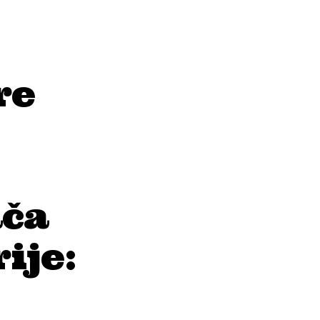
re
ača
ije: