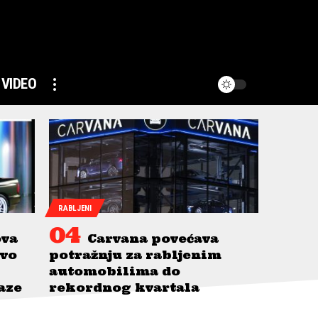
VIDEO
RABLJENI
ova
Carvana povećava
avo
potražnju za rabljenim
automobilima do
taze
rekordnog kvartala