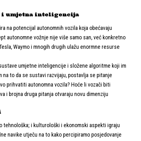
i umjetna inteligencija
ira na potencijal autonomnih vozila koja obećavaju
cept autonomne vožnje nije više samo san, već konkretno
ut Tesla, Waymo i mnogih drugih ulažu enormne resurse
ustave umjetne inteligencije i složene algoritme koji im
a to da se sustavi razvijaju, postavlja se pitanje
tvo prihvatiti autonomna vozila? Hoće li vozači biti
va i brojna druga pitanja otvaraju novu dimenziju
i
tehnološka; i kulturološki i ekonomski aspekti igraju
adne navike utječu na to kako percipiramo posjedovanje