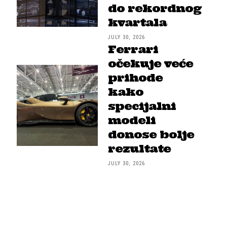
do rekordnog
kvartala
JULY 30, 2026
Ferrari
očekuje veće
prihode
kako
specijalni
modeli
donose bolje
rezultate
JULY 30, 2026