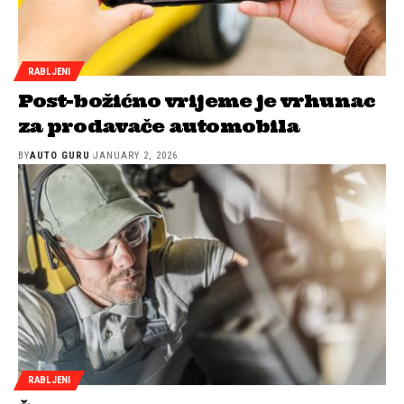
RABLJENI
Post-božićno vrijeme je vrhunac
za prodavače automobila
BY
AUTO GURU
JANUARY 2, 2026
RABLJENI