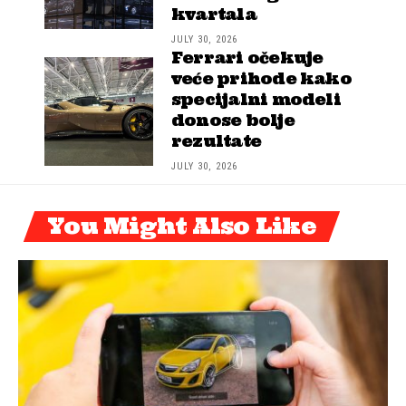
kvartala
JULY 30, 2026
Ferrari očekuje
veće prihode kako
specijalni modeli
donose bolje
rezultate
JULY 30, 2026
You Might Also Like