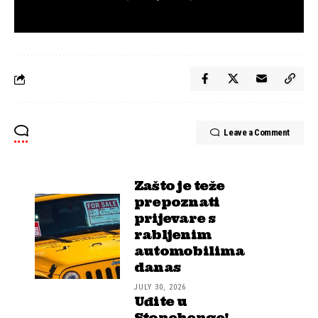
Leave a Comment
Zašto je teže
prepoznati
prijevare s
rabljenim
automobilima
danas
JULY 30, 2026
Uđite u