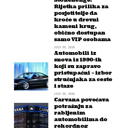
Stonehenge!
Rijetka prilika za
posjetitelje da
kroče u drevni
kameni krug,
obično dostupan
samo VIP osobama
JULY 30, 2026
Automobili iz
snova iz 1990-ih
koji su zapravo
pristupačni – izbor
stručnjaka za ceste
i staze
JULY 30, 2026
Carvana povećava
potražnju za
rabljenim
automobilima do
rekordnog