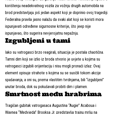
korištenju neadekvatnog vozila za vožnju drugih automobila na
brod predstavljaju još jedan aspekt koji je doprinio ovoj tragediji.
Federalna pravila jasno nalažu da svaki alat koji se koristi mora
ispunjavati određene sigurnosne kriterije, što jeep nije
ispunjavao, što sugerira nevjerojatnu nepažnju.
Izgubljeni u tami
Iako su vatrogasci brzo reagirali, situacija je postala chaotična.
Tamni dim koji se izlio iz broda stvorio je uvjete u kojima su
vatrogasci izgubili orijentaciju i nisu mogli pronaći izlaz. Ovaj
element opisuje strahote s kojima su se suočili tokom akcije
spašavanja, a oni su, prema vlastitim tvrdnjama, bili “izgubljeni”
unutar broda, dok su pokušavali probiti dim i plamen.
Smrtnost među hrabrima
Tragičan gubitak vatrogasaca Augustina “Augie” Acaboua i
Waynea “Medvjeda” Brooksa Jr. predstavlja trajnu mrlju na