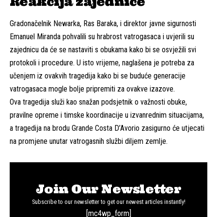
Reakcija zajednice
Gradonačelnik Newarka, Ras Baraka, i direktor javne sigurnosti
Emanuel Miranda pohvalili su hrabrost vatrogasaca i uvjerili su
zajednicu da će se nastaviti s obukama kako bi se osvježili svi
protokoli i procedure. U isto vrijeme, naglašena je potreba za
učenjem iz ovakvih tragedija kako bi se buduće generacije
vatrogasaca mogle bolje pripremiti za ovakve izazove.
Ova tragedija služi kao snažan podsjetnik o važnosti obuke,
pravilne opreme i timske koordinacije u izvanrednim situacijama,
a tragedija na brodu Grande Costa D’Avorio zasigurno će utjecati
na promjene unutar vatrogasnih službi diljem zemlje.
Join Our Newsletter
Subscribe to our newsletter to get our newest articles instantly!
[mc4wp_form]