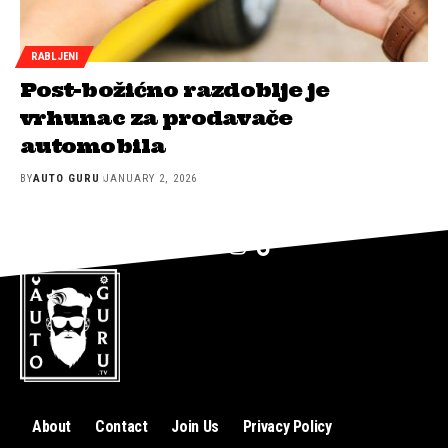
RABLJENI
Post-božićno razdoblje je
vrhunac za prodavače
automobila
BY
AUTO GURU
JANUARY 2, 2026
About
Contact
Join Us
Privacy Policy