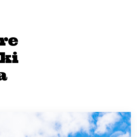
are
ki
a