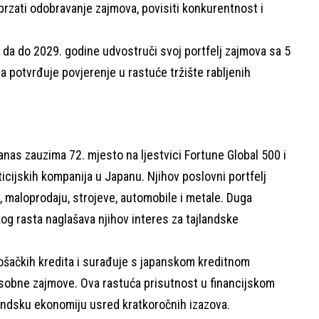
rzati odobravanje zajmova, povisiti konkurentnost i
 da do 2029. godine udvostruči svoj portfelj zajmova sa 5
ija potvrđuje povjerenje u rastuće tržište rabljenih
nas zauzima 72. mjesto na ljestvici Fortune Global 500 i
ticijskih kompanija u Japanu. Njihov poslovni portfelj
l, maloprodaju, strojeve, automobile i metale. Duga
kog rasta naglašava njihov interes za tajlandske
rošačkih kredita i surađuje s japanskom kreditnom
obne zajmove. Ova rastuća prisutnost u financijskom
landsku ekonomiju usred kratkoročnih izazova.