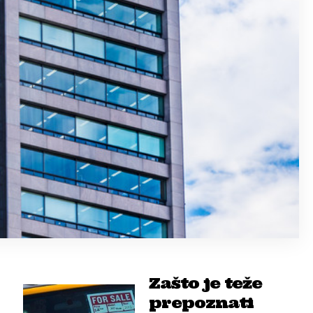
Zašto je teže
prepoznati