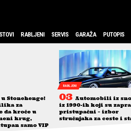
STOVI
RABLJENI
SERVIS
GARAŽA
PUTOPIS
RABLJENI
 u Stonehenge!
Automobili iz sn
ilika za
iz 1990-ih koji su zapr
je da kroče u
pristupačni – izbor
meni krug,
stručnjaka za ceste i s
stupan samo VIP