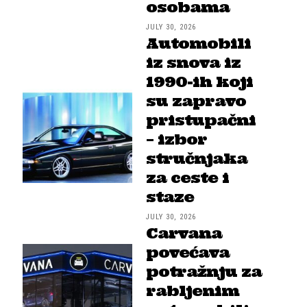
osobama
JULY 30, 2026
Automobili
iz snova iz
1990-ih koji
su zapravo
pristupačni
– izbor
stručnjaka
za ceste i
staze
JULY 30, 2026
Carvana
povećava
potražnju za
rabljenim