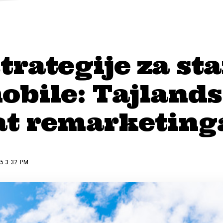
trategije za st
obile: Tajlands
at remarketing
5 3:32 PM