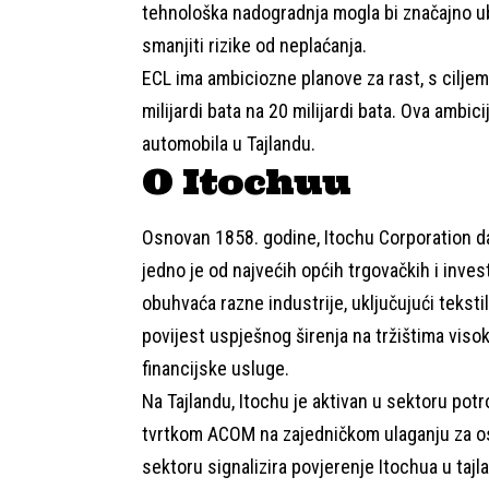
tehnološka nadogradnja mogla bi značajno ub
smanjiti rizike od neplaćanja.
ECL ima ambiciozne planove za rast, s ciljem
milijardi bata na 20 milijardi bata. Ova ambic
automobila u Tajlandu.
O Itochuu
Osnovan 1858. godine, Itochu Corporation da
jedno je od najvećih općih trgovačkih i inves
obuhvaća razne industrije, uključujući teksti
povijest uspješnog širenja na tržištima viso
financijske usluge.
Na Tajlandu, Itochu je aktivan u sektoru pot
tvrtkom ACOM na zajedničkom ulaganju za os
sektoru signalizira povjerenje Itochua u taj