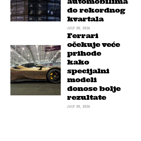
automobilima
do rekordnog
kvartala
JULY 30, 2026
Ferrari
očekuje veće
prihode
kako
specijalni
modeli
donose bolje
rezultate
JULY 30, 2026