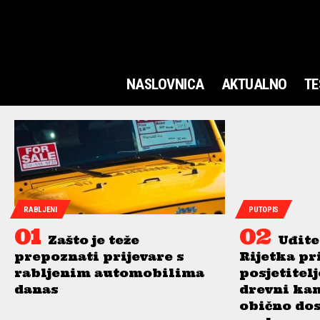
NASLOVNICA
AKTUALNO
TE
RABLJENI
PUTOPIS
Zašto je teže
Uđite
prepoznati prijevare s
Rijetka pr
rabljenim automobilima
posjetitel
danas
drevni ka
obično do