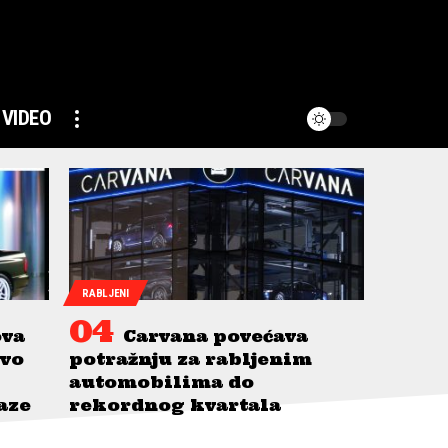
VIDEO
RABLJENI
ova
Carvana povećava
avo
potražnju za rabljenim
automobilima do
taze
rekordnog kvartala