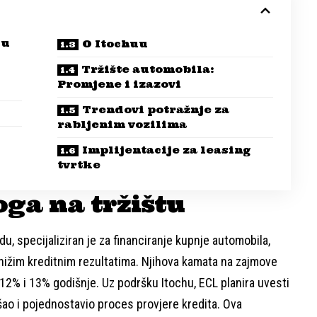
 u
O Itochuu
Tržište automobila:
Promjene i izazovi
Trendovi potražnje za
rabljenim vozilima
Implijentacije za leasing
tvrtke
oga na tržištu
u, specijaliziran je za financiranje kupnje automobila,
 nižim kreditnim rezultatima. Njihova kamata na zajmove
12% i 13% godišnje. Uz podršku Itochu, ECL planira uvesti
jšao i pojednostavio proces provjere kredita. Ova