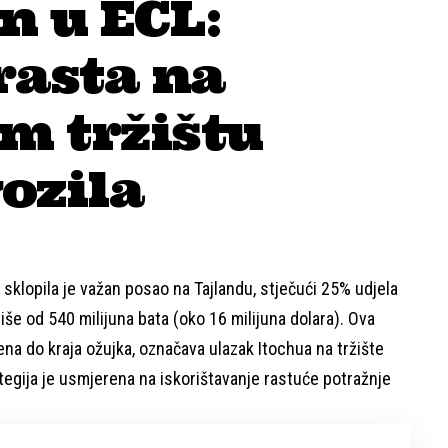
n u ECL:
rasta na
m tržištu
ozila
sklopila je važan posao na Tajlandu, stječući 25% udjela
e od 540 milijuna bata (oko 16 milijuna dolara). Ova
čena do kraja ožujka, označava ulazak Itochua na tržište
rategija je usmjerena na iskorištavanje rastuće potražnje
.