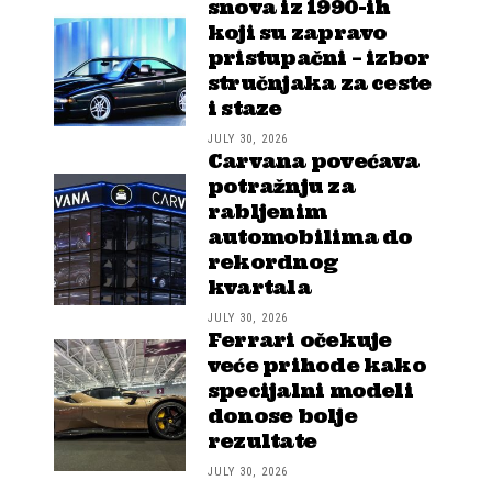
snova iz 1990-ih
koji su zapravo
pristupačni – izbor
stručnjaka za ceste
i staze
JULY 30, 2026
Carvana povećava
potražnju za
rabljenim
automobilima do
rekordnog
kvartala
JULY 30, 2026
Ferrari očekuje
veće prihode kako
specijalni modeli
donose bolje
rezultate
JULY 30, 2026