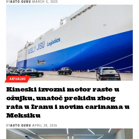
BY
AUTO GURU
MARCH 5, 2025
AKTUALNO
Kineski izvozni motor raste u
ožujku, unatoč prekidu zbog
rata u Iranu i novim carinama u
Meksiku
BY
AUTO GURU
APRIL 28, 2026