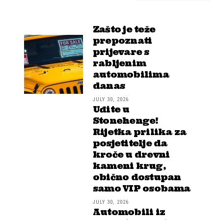
Zašto je teže
prepoznati
prijevare s
rabljenim
automobilima
danas
JULY 30, 2026
Uđite u
Stonehenge!
Rijetka prilika za
posjetitelje da
kroče u drevni
kameni krug,
obično dostupan
samo VIP osobama
JULY 30, 2026
Automobili iz