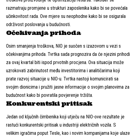
razmatraju promjene u strukturi zaposlenika kako bi se povećala
učinkovitost rada. Ove mjere su neophodne kako bi se osigurala
održivost poslovanja u budućnosti.
Očekivanja prihoda
Osim smanjenja troškova, NIO je suočen s izazovom u vezi s
očekivanjima prihoda. Tvrtka sada prognozira da će njezini prihodi
za ovaj kvartal biti ispod prvotnih procjena. Ova situacija može
uzrokovati zabrinutost među investitorima i analitičarima koji
prate razvoj situacije u NIO-u. Tvrtka nastoji komunicirati sa
svojim dionicima i pružiti jasne informacije o svojim planovima za
budućnost kako bi povratila povjerenje tržišta.
Konkurentski pritisak
Jedan od ključnih čimbenika koji utječu na NIO-ove rezultate je
rastući konkurentski pritisak u industriji električnih vozila. S
velikim igračima poput Tesle, kao i novim kompanijama koje ulaze