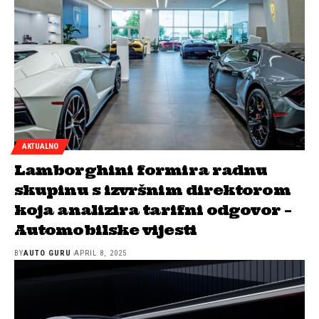
AKTUALNO
Lamborghini formira radnu
skupinu s izvršnim direktorom
koja analizira tarifni odgovor –
Automobilske vijesti
BY
AUTO GURU
APRIL 8, 2025