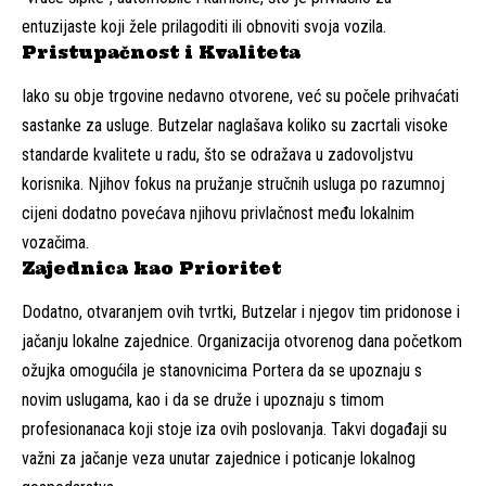
entuzijaste koji žele prilagoditi ili obnoviti svoja vozila.
Pristupačnost i Kvaliteta
Iako su obje trgovine nedavno otvorene, već su počele prihvaćati
sastanke za usluge. Butzelar naglašava koliko su zacrtali visoke
standarde kvalitete u radu, što se odražava u zadovoljstvu
korisnika. Njihov fokus na pružanje stručnih usluga po razumnoj
cijeni dodatno povećava njihovu privlačnost među lokalnim
vozačima.
Zajednica kao Prioritet
Dodatno, otvaranjem ovih tvrtki, Butzelar i njegov tim pridonose i
jačanju lokalne zajednice. Organizacija otvorenog dana početkom
ožujka omogućila je stanovnicima Portera da se upoznaju s
novim uslugama, kao i da se druže i upoznaju s timom
profesionanaca koji stoje iza ovih poslovanja. Takvi događaji su
važni za jačanje veza unutar zajednice i poticanje lokalnog