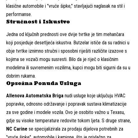
klasične automobile i "vruće šipke," stavljajući naglasak na stil i
performanse.
Stručnost i Iskustvo
Jedna od ključnih prednosti ove dvije tvrtke je tim mehančara
koji posjeduje desetljeća iskustva. Butzelar ističe da su radnici u
obje tvrtke iznimno stručni i sposobni riješiti različite izazove s
kojima se vozači mogu susresti. Bilo da je riječ o klasičnim
modelima ili suvremenim vozilima, kupci mogu biti sigurni da su u
dobrim rukama.
Opsežna Ponuda Usluga
Allenova Automatska Briga
nudi usluge koje uključuju HVAC
popravke, odnosno održavanje i popravak sustava klimatizacije
za sve godine i modele vozila. Ovo je osobito važno u Texasu,
gdje su visoke temperature redovite tokom ljeta. S druge strane,
NC Carine
se specijalizirala za prodaju dijelova potrebnih za
"vruće šipke", automobile i kamione, što je privlačno za