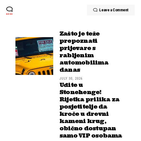
Leave a Comment
Zašto je teže
prepoznati
prijevare s
rabljenim
automobilima
danas
JULY 30, 2026
Uđite u
Stonehenge!
Rijetka prilika za
posjetitelje da
kroče u drevni
kameni krug,
obično dostupan
samo VIP osobama