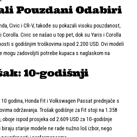
tali Pouzdani Odabiri
a, Civic i CR-V, takođe su pokazali visoku pouzdanost,
Corolla. Civic se našao u top pet, dok su Yaris i Corolla
anosti s godišnjim troškovima ispod 2.200 USD. Ovi modeli
je mogu zadovoljiti potrebe kupaca s naglaskom na
ak: 10-godišnji
 10 godina, Honda Fit i Volkswagen Passat prednjače s
vima održavanja. Trošak godišnje za Fit stoji na 1.358
D, oboje ispod prosjeka od 2.609 USD za 10-godišnje
 biraju starije modele ne rade nužno loš izbor, nego