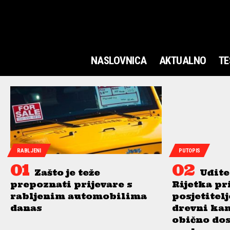
NASLOVNICA
AKTUALNO
TE
RABLJENI
PUTOPIS
Zašto je teže
Uđite
prepoznati prijevare s
Rijetka pr
rabljenim automobilima
posjetitel
danas
drevni ka
obično do