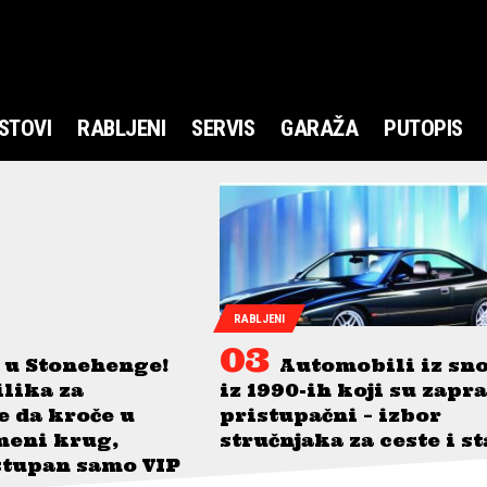
STOVI
RABLJENI
SERVIS
GARAŽA
PUTOPIS
RABLJENI
 u Stonehenge!
Automobili iz sn
ilika za
iz 1990-ih koji su zapr
je da kroče u
pristupačni – izbor
meni krug,
stručnjaka za ceste i s
stupan samo VIP