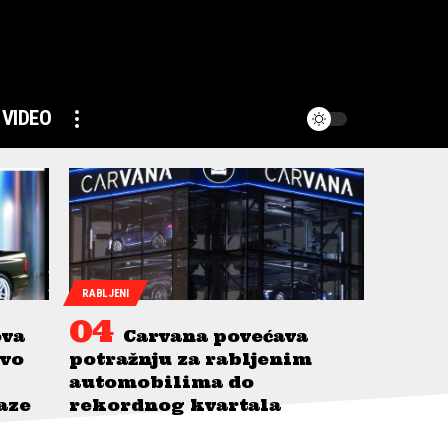
VIDEO
RABLJENI
ova
Carvana povećava
avo
potražnju za rabljenim
automobilima do
taze
rekordnog kvartala