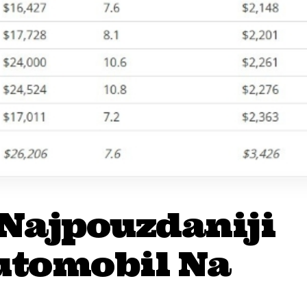
 Najpouzdaniji
utomobil Na