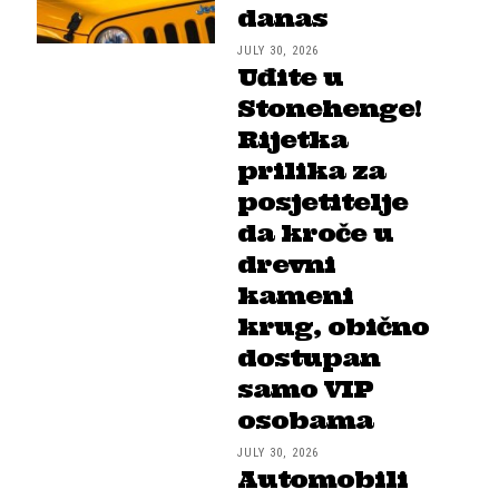
danas
JULY 30, 2026
Uđite u
Stonehenge!
Rijetka
prilika za
posjetitelje
da kroče u
drevni
kameni
krug, obično
dostupan
samo VIP
osobama
JULY 30, 2026
Automobili