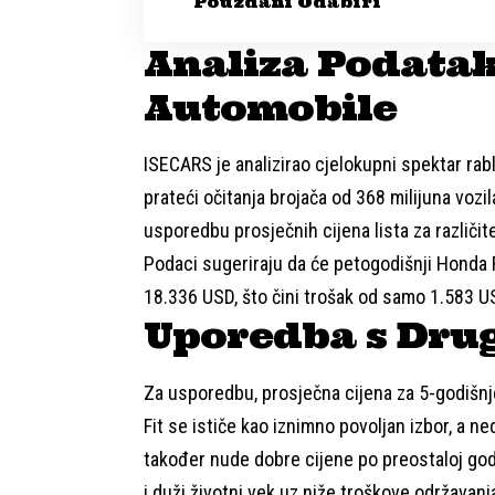
Pouzdani Odabiri
Analiza Podatak
Automobile
ISECARS je analizirao cjelokupni spektar rabl
prateći očitanja brojača od 368 milijuna vozil
usporedbu prosječnih cijena lista za različ
Podaci sugeriraju da će petogodišnji Honda Fit
18.336 USD, što čini trošak od samo 1.583 U
Uporedba s Dru
Za usporedbu, prosječna cijena za 5-godišnj
Fit se ističe kao iznimno povoljan izbor, a n
također nude dobre cijene po preostaloj godi
i duži životni vek uz niže troškove održavanj