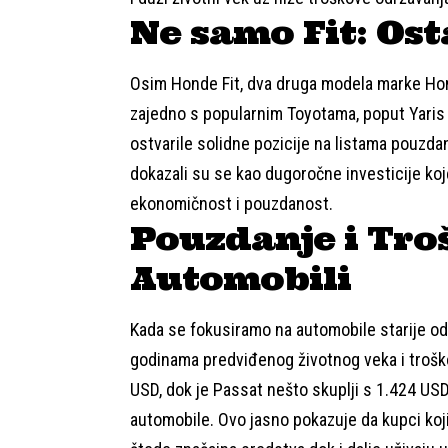
Ne samo Fit: Os
Osim Honde Fit, dva druga modela marke Hond
zajedno s popularnim Toyotama, poput Yaris i 
ostvarile solidne pozicije na listama pouzd
dokazali su se kao dugoročne investicije ko
ekonomičnost i pouzdanost.
Pouzdanje i Troš
Automobili
Kada se fokusiramo na automobile starije od
godinama predviđenog životnog veka i troško
USD, dok je Passat nešto skuplji s 1.424 US
automobile. Ovo jasno pokazuje da kupci koji