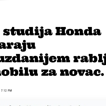
 studija Honda
araju
uzdanijem rab
obilu za novac.
 7:12 PM