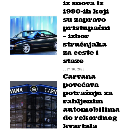
iz snova iz
1990-ih koji
su zapravo
pristupačni
– izbor
stručnjaka
za ceste i
staze
JULY 30, 2026
Carvana
povećava
potražnju za
rabljenim
automobilima
do rekordnog
kvartala