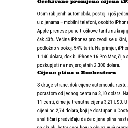
Očekivane promjene cijena iP
Osim rabljenih automobila, postoji i još jed
u cijenama – mobilni telefoni, osobito iPho
Apple prenese pune troškove tarifa na krajnj
čak 43%. Većina iPhonea proizvodi se u Kini,
podložno visokoj, 54% tarifi. Na primjer, iP
1.140 dolara, dok bi iPhone 16 Pro Max, čija
poskupjeti na nevjerojatnih 2.300 dolara.
Cijene plina u Rochesteru
S druge strane, dok cijene automobila rastu,
porastom od jednog centa na 3,10 dolara. Nac
11 centi, čime je trenutna cijena 3,21 USD. U
cijeni od 2,74 dolara, koji je dostupan u Cos
analitičari predviđaju da će cijene plina nast
na skuplji ljetni spoj, koji je obvezujući pr