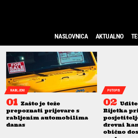
NASLOVNICA
AKTUALNO
TE
RABLJENI
PUTOPIS
Zašto je teže
Uđite
prepoznati prijevare s
Rijetka pr
rabljenim automobilima
posjetitel
danas
drevni ka
obično do