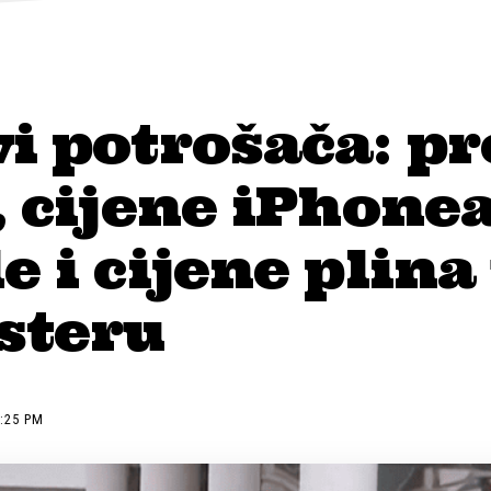
i potrošača: p
, cijene iPhone
e i cijene plina
steru
2:25 PM