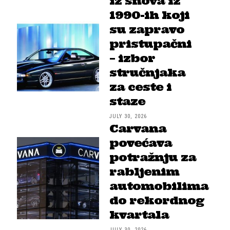
iz snova iz
1990-ih koji
su zapravo
pristupačni
– izbor
stručnjaka
za ceste i
staze
JULY 30, 2026
Carvana
povećava
potražnju za
rabljenim
automobilima
do rekordnog
kvartala
JULY 30, 2026