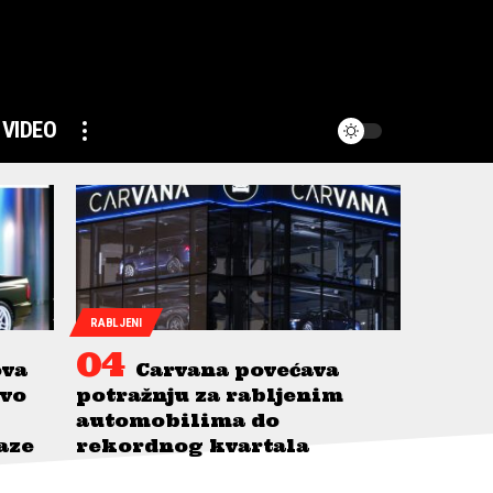
VIDEO
RABLJENI
ova
Carvana povećava
avo
potražnju za rabljenim
automobilima do
taze
rekordnog kvartala