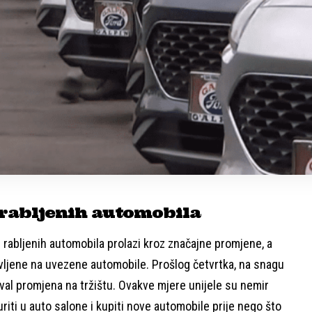
e rabljenih automobila
e rabljenih automobila prolazi kroz značajne promjene, a
avljene na uvezene automobile. Prošlog četvrtka, na snagu
ki val promjena na tržištu. Ovakve mjere unijele su nemir
riti u auto salone i kupiti nove automobile prije nego što