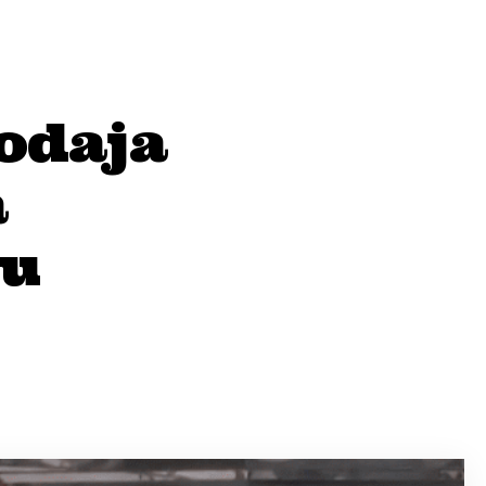
rodaja
a
 u