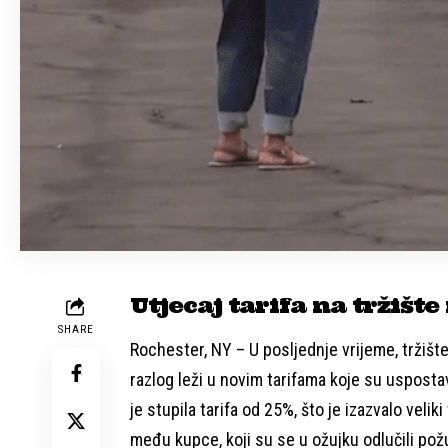
Utjecaj tarifa na tržišt
SHARE
Rochester, NY – U posljednje vrijeme, tržišt
razlog leži u novim tarifama koje su uspost
je stupila tarifa od 25%, što je izazvalo veli
među kupce, koji su se u ožujku odlučili požu