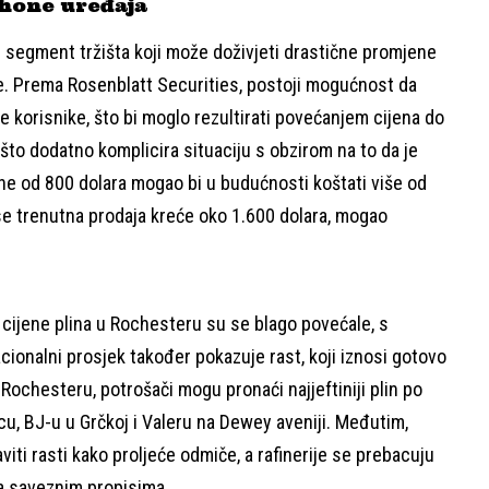
hone uređaja
an segment tržišta koji može doživjeti drastične promjene
ne. Prema Rosenblatt Securities, postoji mogućnost da
e korisnike, što bi moglo rezultirati povećanjem cijena do
 što dodatno komplicira situaciju s obzirom na to da je
hone od 800 dolara mogao bi u budućnosti koštati više od
 se trenutna prodaja kreće oko 1.600 dolara, mogao
 cijene plina u Rochesteru su se blago povećale, s
ionalni prosjek također pokazuje rast, koji iznosi gotovo
 Rochesteru, potrošači mogu pronaći najjeftiniji plin po
tcu, BJ-u u Grčkoj i Valeru na Dewey aveniji. Međutim,
aviti rasti kako proljeće odmiče, a rafinerije se prebacuju
ema saveznim propisima.