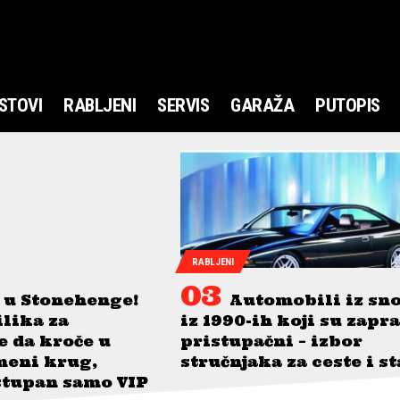
STOVI
RABLJENI
SERVIS
GARAŽA
PUTOPIS
RABLJENI
 u Stonehenge!
Automobili iz sn
ilika za
iz 1990-ih koji su zapr
je da kroče u
pristupačni – izbor
meni krug,
stručnjaka za ceste i s
stupan samo VIP