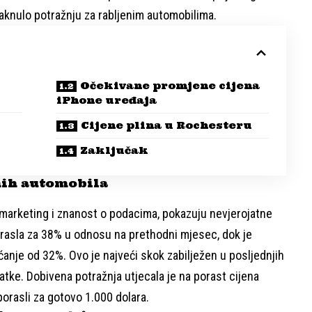
otaknulo potražnju za rabljenim automobilima.
Očekivane promjene cijena
iPhone uređaja
Cijene plina u Rochesteru
Zaključak
enih automobila
a marketing i znanost o podacima, pokazuju nevjerojatne
porasla za 38% u odnosu na prethodni mjesec, dok je
ćanje od 32%. Ovo je najveći skok zabilježen u posljednjih
ke. Dobivena potražnja utjecala je na porast cijena
porasli za gotovo 1.000 dolara.