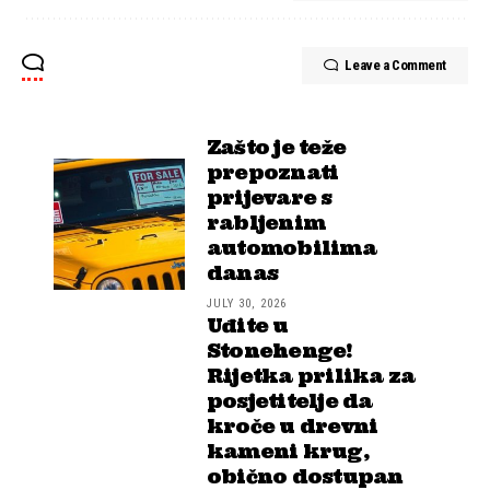
Leave a Comment
Zašto je teže
prepoznati
prijevare s
rabljenim
automobilima
danas
JULY 30, 2026
Uđite u
Stonehenge!
Rijetka prilika za
posjetitelje da
kroče u drevni
kameni krug,
obično dostupan