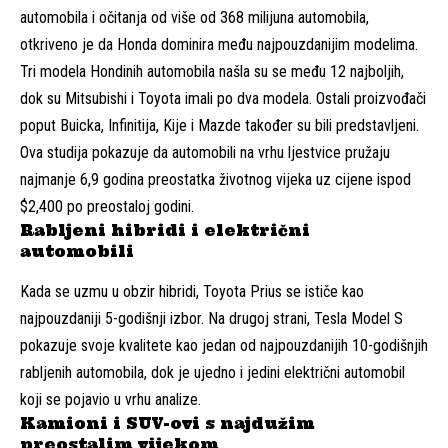
automobila i očitanja od više od 368 milijuna automobila,
otkriveno je da Honda dominira među najpouzdanijim modelima.
Tri modela Hondinih automobila našla su se među 12 najboljih,
dok su Mitsubishi i Toyota imali po dva modela. Ostali proizvođači
poput Buicka, Infinitija, Kije i Mazde također su bili predstavljeni.
Ova studija pokazuje da automobili na vrhu ljestvice pružaju
najmanje 6,9 godina preostatka životnog vijeka uz cijene ispod
$2,400 po preostaloj godini.
Rabljeni hibridi i električni
automobili
Kada se uzmu u obzir hibridi, Toyota Prius se ističe kao
najpouzdaniji 5-godišnji izbor. Na drugoj strani, Tesla Model S
pokazuje svoje kvalitete kao jedan od najpouzdanijih 10-godišnjih
rabljenih automobila, dok je ujedno i jedini električni automobil
koji se pojavio u vrhu analize.
Kamioni i SUV-ovi s najdužim
preostalim vijekom