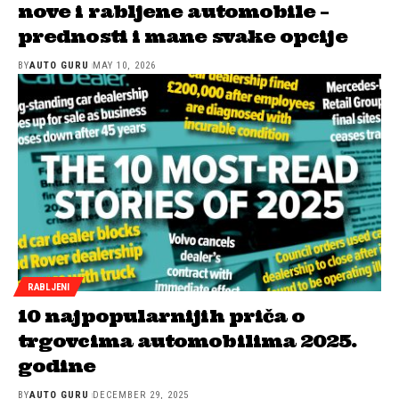
nove i rabljene automobile –
prednosti i mane svake opcije
BY
AUTO GURU
MAY 10, 2026
RABLJENI
10 najpopularnijih priča o
trgovcima automobilima 2025.
godine
BY
AUTO GURU
DECEMBER 29, 2025