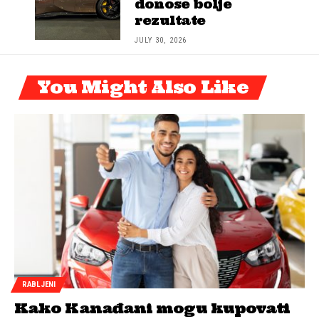
donose bolje
rezultate
JULY 30, 2026
You Might Also Like
RABLJENI
Kako Kanađani mogu kupovati