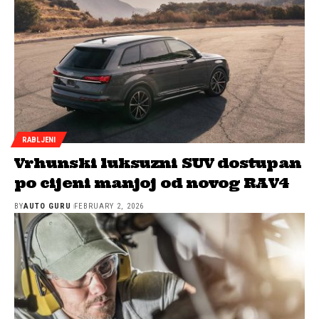
RABLJENI
Vrhunski luksuzni SUV dostupan
po cijeni manjoj od novog RAV4
BY
AUTO GURU
FEBRUARY 2, 2026