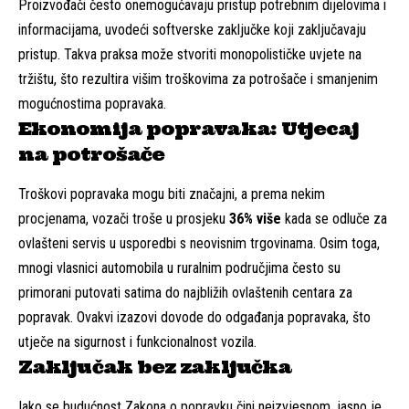
Proizvođači često onemogućavaju pristup potrebnim dijelovima i
informacijama, uvodeći softverske zaključke koji zaključavaju
pristup. Takva praksa može stvoriti monopolističke uvjete na
tržištu, što rezultira višim troškovima za potrošače i smanjenim
mogućnostima popravaka.
Ekonomija popravaka: Utjecaj
na potrošače
Troškovi popravaka mogu biti značajni, a prema nekim
procjenama, vozači troše u prosjeku
36% više
kada se odluče za
ovlašteni servis u usporedbi s neovisnim trgovinama. Osim toga,
mnogi vlasnici automobila u ruralnim područjima često su
primorani putovati satima do najbližih ovlaštenih centara za
popravak. Ovakvi izazovi dovode do odgađanja popravaka, što
utječe na sigurnost i funkcionalnost vozila.
Zaključak bez zaključka
Iako se budućnost Zakona o popravku čini neizvjesnom, jasno je