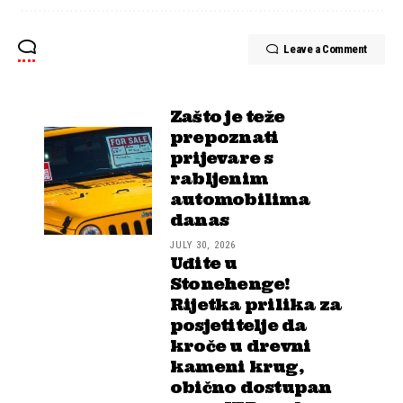
Leave a Comment
Zašto je teže
prepoznati
prijevare s
rabljenim
automobilima
danas
JULY 30, 2026
Uđite u
Stonehenge!
Rijetka prilika za
posjetitelje da
kroče u drevni
kameni krug,
obično dostupan