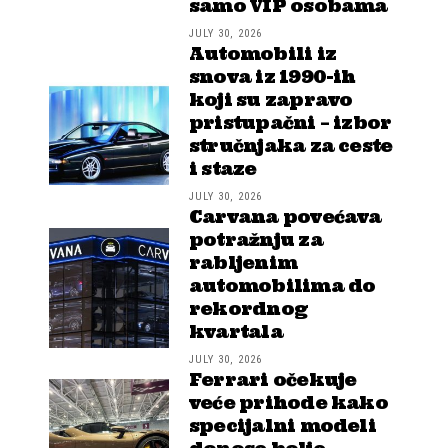
samo VIP osobama
JULY 30, 2026
Automobili iz
snova iz 1990-ih
koji su zapravo
pristupačni – izbor
stručnjaka za ceste
i staze
JULY 30, 2026
Carvana povećava
potražnju za
rabljenim
automobilima do
rekordnog
kvartala
JULY 30, 2026
Ferrari očekuje
veće prihode kako
specijalni modeli