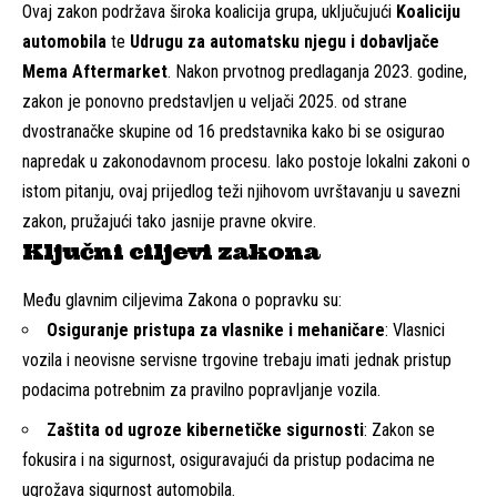
Ovaj zakon podržava široka koalicija grupa, uključujući
Koaliciju
automobila
te
Udrugu za automatsku njegu i dobavljače
Mema Aftermarket
. Nakon prvotnog predlaganja 2023. godine,
zakon je ponovno predstavljen u veljači 2025. od strane
dvostranačke skupine od 16 predstavnika kako bi se osigurao
napredak u zakonodavnom procesu. Iako postoje lokalni zakoni o
istom pitanju, ovaj prijedlog teži njihovom uvrštavanju u savezni
zakon, pružajući tako jasnije pravne okvire.
Ključni ciljevi zakona
Među glavnim ciljevima Zakona o popravku su:
Osiguranje pristupa za vlasnike i mehaničare
: Vlasnici
vozila i neovisne servisne trgovine trebaju imati jednak pristup
podacima potrebnim za pravilno popravljanje vozila.
Zaštita od ugroze kibernetičke sigurnosti
: Zakon se
fokusira i na sigurnost, osiguravajući da pristup podacima ne
ugrožava sigurnost automobila.