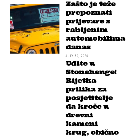
Zašto je teže
prepoznati
prijevare s
rabljenim
automobilima
danas
JULY 30, 2026
Uđite u
Stonehenge!
Rijetka
prilika za
posjetitelje
da kroče u
drevni
kameni
krug, obično