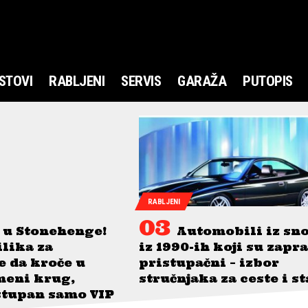
STOVI
RABLJENI
SERVIS
GARAŽA
PUTOPIS
RABLJENI
 u Stonehenge!
Automobili iz sn
ilika za
iz 1990-ih koji su zapr
je da kroče u
pristupačni – izbor
meni krug,
stručnjaka za ceste i s
stupan samo VIP