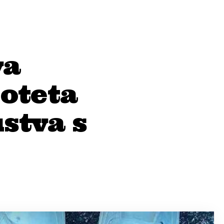
va
 oteta
stva s