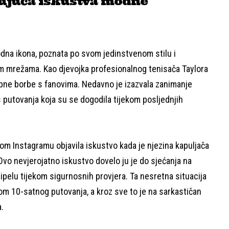
ujuća iskustva modne
odna ikona, poznata po svom jedinstvenom stilu i
m mrežama. Kao djevojka profesionalnog tenisača Taylora
osobne borbe s fanovima. Nedavno je izazvala zanimanje
s putovanja koja su se dogodila tijekom posljednjih
om Instagramu objavila iskustvo kada je njezina kapuljača
vo nevjerojatno iskustvo dovelo ju je do sjećanja na
 cipelu tijekom sigurnosnih provjera. Ta nesretna situacija
ekom 10-satnog putovanja, a kroz sve to je na sarkastičan
.