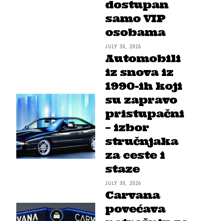
dostupan
samo VIP
osobama
JULY 30, 2026
Automobili
iz snova iz
1990-ih koji
su zapravo
pristupačni
– izbor
stručnjaka
za ceste i
staze
JULY 30, 2026
Carvana
povećava