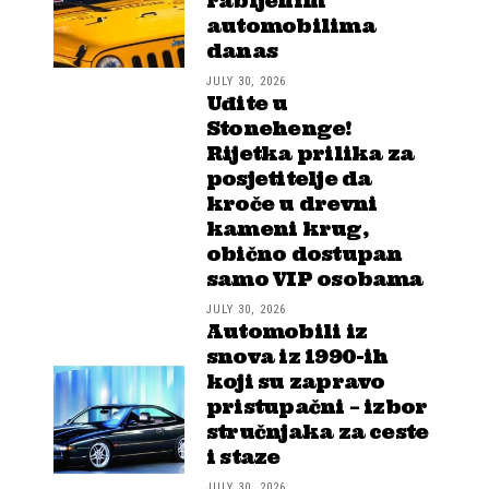
rabljenim
automobilima
danas
JULY 30, 2026
Uđite u
Stonehenge!
Rijetka prilika za
posjetitelje da
kroče u drevni
kameni krug,
obično dostupan
samo VIP osobama
JULY 30, 2026
Automobili iz
snova iz 1990-ih
koji su zapravo
pristupačni – izbor
stručnjaka za ceste
i staze
JULY 30, 2026