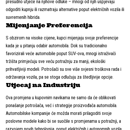
presudno utječe na njihove odluke – mnogi od njih uspjevaju
odgoditi kupnju ili razmatraju alternative poput električnih vozila ili
suvremenih hibrida.
Mijenjanje Preferencija
S obzirom na visoke cijene, kupci mijenjaju svoje preferencije
kada je u pitanju odabir automobila. Dok su tradicionalno
favorizirali veće automobile poput SUV-ova, mnogi istraživači
tržišta primjećuju sve veću potražnju za manji, ekološki
prihvatljiviji modeli. Potrošači su sve više svjesni troškova rada i
održavanja vozila, pa se stoga odlučuju za štedljivije opcije.
Utjecaj na Industriju
Ova promjena u kupovnim navikama ne samo da će oblikovati
ponašanje potrošača, već i strategije proizvođača automobila.
Automobilske kompanije će možda morati prilagoditi svoje
poslovne modele kako bi se suočile s promjenama u potražnji, a
razvojem novih tehnologija, poput električnih i autonomnih vozila,