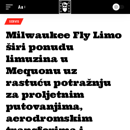
Aa
SERVIS
Milwaukee Fly Limo
širi ponudu
limuzina u
Mequonu uz
rastuću potražnju
za proljetnim
putovanjima,
aerodromskim