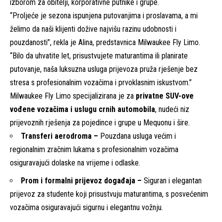
izborom za obitelji, korporativne putnike i grupe.
“Proljeće je sezona ispunjena putovanjima i proslavama, a mi
želimo da naši klijenti dožive najvišu razinu udobnosti i
pouzdanosti”, rekla je Alina, predstavnica Milwaukee Fly Limo.
“Bilo da uhvatite let, prisustvujete maturantima ili planirate
putovanje, naša luksuzna usluga prijevoza pruža rješenje bez
stresa s profesionalnim vozačima i prvoklasnim iskustvom.”
Milwaukee Fly Limo specijalizirana je za
privatne SUV-ove
vođene vozačima i uslugu crnih automobila
, nudeći niz
prijevoznih rješenja za pojedince i grupe u Mequonu i šire.
Transferi aerodroma
–
Pouzdana usluga većim i
regionalnim zračnim lukama s profesionalnim vozačima
osiguravajući dolaske na vrijeme i odlaske.
Prom i formalni prijevoz događaja
–
Siguran i elegantan
prijevoz za studente koji prisustvuju maturantima, s posvećenim
vozačima osiguravajući sigurnu i elegantnu vožnju.