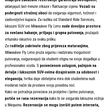
uklanjajući last-minute otkaze i fluktuacije cijena.
Vozači su
podvrgnuti stručnoj obuci
da osiguraju sigurnost, točnost i
zadovoljstvo kupaca. Za razliku od Standard Ride Services,
luksuzni SUV-ovi Milwaukee Fly Limo
nude dovoljno prostora
za svečano habanje, prtljagu i grupna putovanja
, pružajući
vrhunsko iskustvo za svaku priliku.
Za
roditelje zabrinute zbog prijevoza maturanjima
,
Milwaukee Fly Limo pruža sigurnu i nadziranu mogućnost
putovanja, osiguravajući da studenti stignu na svoje događaje u
profesionalno vozilu. S
posvećenom uslugom, pažnjom na
detalje i luksuznim SUV-ovima dizajniranim za udobnost i
eleganciju
, tvrtka daje obiteljima mira dok studentima nudi
moderan način da proslave svoju posebnu noć.
Kako se potražnja povećava za proljetno i ljetno putovanje,
potiče se rana rezervacija
kako bi se osigurala luksuzna vožnja
u Mequonu.
Rezervacije se mogu izvršiti putem interneta,