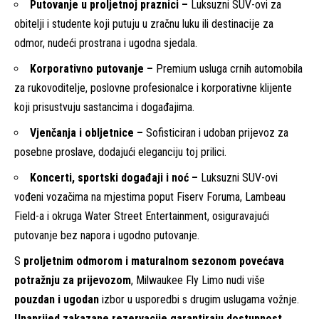
Putovanje u proljetnoj praznici
–
Luksuzni SUV-ovi za
obitelji i studente koji putuju u zračnu luku ili destinacije za
odmor, nudeći prostrana i ugodna sjedala.
Korporativno putovanje
–
Premium usluga crnih automobila
za rukovoditelje, poslovne profesionalce i korporativne klijente
koji prisustvuju sastancima i događajima.
Vjenčanja i obljetnice
–
Sofisticiran i udoban prijevoz za
posebne proslave, dodajući eleganciju toj prilici.
Koncerti, sportski događaji i noć
–
Luksuzni SUV-ovi
vođeni vozačima na mjestima poput Fiserv Foruma, Lambeau
Field-a i okruga Water Street Entertainment, osiguravajući
putovanje bez napora i ugodno putovanje.
S
proljetnim odmorom i maturalnom sezonom povećava
potražnju za prijevozom
, Milwaukee Fly Limo nudi više
pouzdan i ugodan
izbor u usporedbi s drugim uslugama vožnje.
Unaprijed zakazane rezervacije garantiraju dostupnost
,