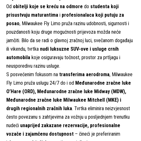
Od
obitelji koje se kreću na odmore
do
studenta koji
prisustvuju maturantima
i
profesionalaca koji putuju za
posao
, Milwaukee Fly Limo pruža razinu udobnosti, sigurnosti i
pouzdanosti koju druge mogućnosti prijevoza možda neće
jamčiti. Bilo da se radi o glavnoj zračnoj luci, svečanom događaju
ili vikendu, tvrtka
nudi luksuzne SUV-ove i usluge crnih
automobila
koje osiguravaju točnost, prostor za prtljagu i
neusporedivu razinu usluge.
S posvećenim fokusom na
transferima aerodroma
, Milwaukee
Fly Limo pruža uslugu 24/7 do i od
Međunarodne zračne luke
O’Hare (ORD), Međunarodne zračne luke Midway (MDW),
Međunarodne zračne luke Milwaukee Mitchell (MKE) i
drugih regionalnih zračnih luka
. Tvrtka eliminira neizvjesnost
često povezanu s zahtjevima za vožnju u posljednjem trenutku
nudeći
unaprijed zakazane rezervacije, profesionalne
vozače i zajamčenu dostupnost
– čineći je preferiranim