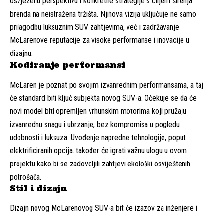
osvježenu perspektivu i konkretne strategije s ciljem širenja
brenda na neistražena tržišta. Njihova vizija uključuje ne samo
prilagodbu luksuznim SUV zahtjevima, već i zadržavanje
McLarenove reputacije za visoke performanse i inovacije u
dizajnu.
Kodiranje performansi
McLaren je poznat po svojim izvanrednim performansama, a taj
će standard biti ključ subjekta novog SUV-a. Očekuje se da će
novi model biti opremljen vrhunskim motorima koji pružaju
izvanrednu snagu i ubrzanje, bez kompromisa u pogledu
udobnosti i luksuza. Uvođenje napredne tehnologije, poput
elektrificiranih opcija, također će igrati važnu ulogu u ovom
projektu kako bi se zadovoljili zahtjevi ekološki osviještenih
potrošača.
Stil i dizajn
Dizajn novog McLarenovog SUV-a bit će izazov za inženjere i