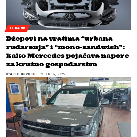
AKTUALNO
Džepovi na vratima “urbana
rudarenja” i “mono-sandwich”:
kako Mercedes pojačava napore
za kružno gospodarstvo
BY
AUTO GURU
DECEMBER 16, 2025