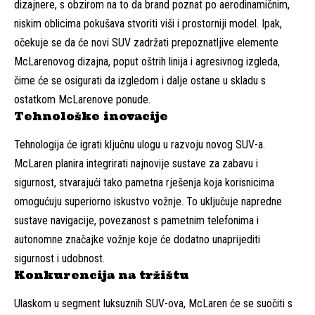
dizajnere, s obzirom na to da brand poznat po aerodinamičnim,
niskim oblicima pokušava stvoriti viši i prostorniji model. Ipak,
očekuje se da će novi SUV zadržati prepoznatljive elemente
McLarenovog dizajna, poput oštrih linija i agresivnog izgleda,
čime će se osigurati da izgledom i dalje ostane u skladu s
ostatkom McLarenove ponude.
Tehnološke inovacije
Tehnologija će igrati ključnu ulogu u razvoju novog SUV-a.
McLaren planira integrirati najnovije sustave za zabavu i
sigurnost, stvarajući tako pametna rješenja koja korisnicima
omogućuju superiorno iskustvo vožnje. To uključuje napredne
sustave navigacije, povezanost s pametnim telefonima i
autonomne značajke vožnje koje će dodatno unaprijediti
sigurnost i udobnost.
Konkurencija na tržištu
Ulaskom u segment luksuznih SUV-ova, McLaren će se suočiti s