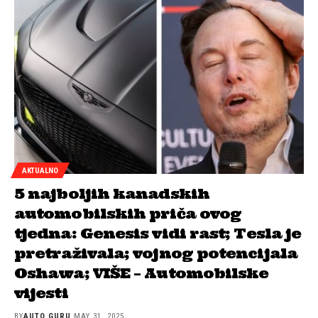
AKTUALNO
5 najboljih kanadskih
automobilskih priča ovog
tjedna: Genesis vidi rast; Tesla je
pretraživala; vojnog potencijala
Oshawa; VIŠE – Automobilske
vijesti
BY
AUTO GURU
MAY 31, 2025