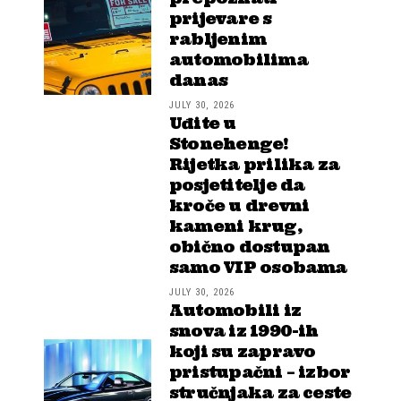
prijevare s
rabljenim
automobilima
danas
JULY 30, 2026
Uđite u
Stonehenge!
Rijetka prilika za
posjetitelje da
kroče u drevni
kameni krug,
obično dostupan
samo VIP osobama
JULY 30, 2026
Automobili iz
snova iz 1990-ih
koji su zapravo
pristupačni – izbor
stručnjaka za ceste