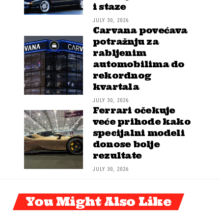
i staze
JULY 30, 2026
Carvana povećava
potražnju za
rabljenim
automobilima do
rekordnog
kvartala
JULY 30, 2026
Ferrari očekuje
veće prihode kako
specijalni modeli
donose bolje
rezultate
JULY 30, 2026
You Might Also Like