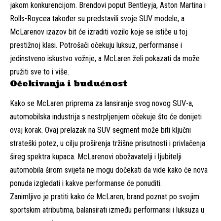
jakom konkurencijom. Brendovi poput Bentleyja, Aston Martina i
Rolls-Roycea također su predstavili svoje SUV modele, a
McLarenov izazov bit će izraditi vozilo koje se ističe u toj
prestižnoj klasi. Potrošači očekuju luksuz, performanse i
jedinstveno iskustvo vožnje, a McLaren želi pokazati da može
pružiti sve to i više.
Očekivanja i budućnost
Kako se McLaren priprema za lansiranje svog novog SUV-a,
automobilska industrija s nestrpljenjem očekuje što će donijeti
ovaj korak. Ovaj prelazak na SUV segment može biti ključni
strateški potez, u cilju proširenja tržišne prisutnosti i privlačenja
šireg spektra kupaca. McLarenovi obožavatelji i ljubitelji
automobila širom svijeta ne mogu dočekati da vide kako će nova
ponuda izgledati i kakve performanse će ponuditi.
Zanimljivo je pratiti kako će McLaren, brand poznat po svojim
sportskim atributima, balansirati između performansi i luksuza u