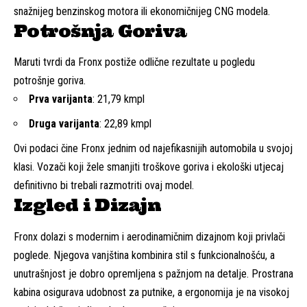
snažnijeg benzinskog motora ili ekonomičnijeg CNG modela.
Potrošnja Goriva
Maruti tvrdi da Fronx postiže odlične rezultate u pogledu
potrošnje goriva.
Prva varijanta
: 21,79 kmpl
Druga varijanta
: 22,89 kmpl
Ovi podaci čine Fronx jednim od najefikasnijih automobila u svojoj
klasi. Vozači koji žele smanjiti troškove goriva i ekološki utjecaj
definitivno bi trebali razmotriti ovaj model.
Izgled i Dizajn
Fronx dolazi s modernim i aerodinamičnim dizajnom koji privlači
poglede. Njegova vanjština kombinira stil s funkcionalnošću, a
unutrašnjost je dobro opremljena s pažnjom na detalje. Prostrana
kabina osigurava udobnost za putnike, a ergonomija je na visokoj