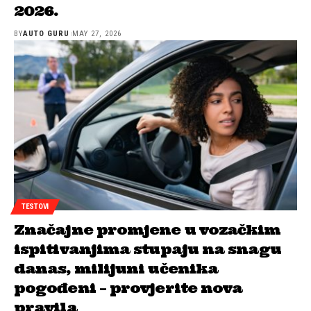
2026.
BY
AUTO GURU
MAY 27, 2026
TESTOVI
Značajne promjene u vozačkim
ispitivanjima stupaju na snagu
danas, milijuni učenika
pogođeni – provjerite nova
pravila