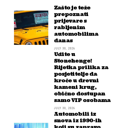
Zašto je teže
prepoznati
prijevare s
rabljenim
automobilima
danas
JULY 30, 2026
Uđite u
Stonehenge!
Rijetka prilika za
posjetitelje da
kroče u drevni
kameni krug,
obično dostupan
samo VIP osobama
JULY 30, 2026
Automobili iz
snova iz 1990-ih
koji su zapravo