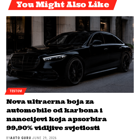
You Might Also Like
TESTOVI
Nova ultracrna boja za
automobile od karbona i
nanocijevi koja apsorbira
99,90% vidljive svjetlosti
BY
AUTO GURU
JUNE 29, 2026