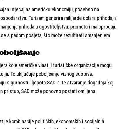
ačajan utjecaj na američku ekonomiju, posebno na
 gospodarstva. Turizam generira milijarde dolara prihoda, a
manjenja prihoda u ugostiteljstvu, prometu i maloprodaji.
u se s padom posjeta, što može rezultirati smanjenjem
oboljšanje
era koje američke vlasti i turističke organizacije mogu
telja. To uključuje poboljšanje viznog sustava,
 sigurnosti i ljepota SAD-a, te stvaranje događaja koji
ilan pristup, SAD može ponovno postati omiljena
at je kombinacije političkih, ekonomskih i socijalnih