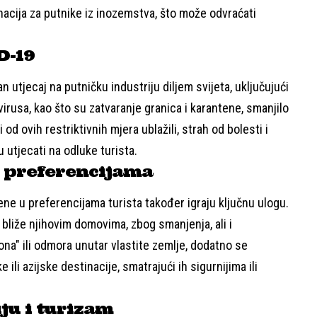
inacija za putnike iz inozemstva, što može odvraćati
D-19
utjecaj na putničku industriju diljem svijeta, uključujući
virusa, kao što su zatvaranje granica i karantene, smanjilo
i od ovih restriktivnih mjera ublažili, strah od bolesti i
 utjecati na odluke turista.
 preferencijama
ene u preferencijama turista također igraju ključnu ulogu.
 bliže njihovim domovima, zbog smanjenja, ali i
ona" ili odmora unutar vlastite zemlje, dodatno se
 ili azijske destinacije, smatrajući ih sigurnijima ili
ju i turizam