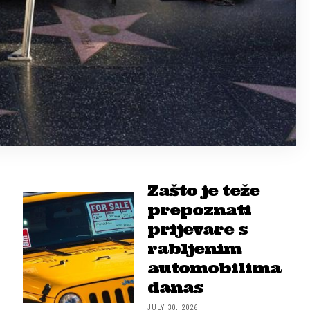
Zašto je teže
prepoznati
prijevare s
rabljenim
automobilima
danas
JULY 30, 2026