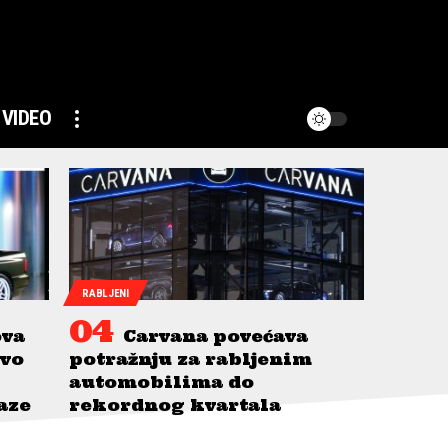
VIDEO
RABLJENI
ova
Carvana povećava
avo
potražnju za rabljenim
automobilima do
taze
rekordnog kvartala