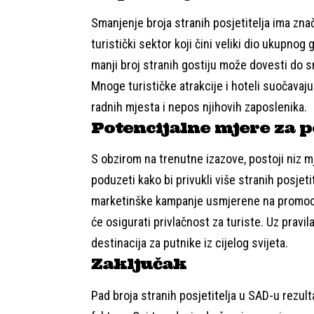
Smanjenje broja stranih posjetitelja ima zn
turistički sektor koji čini veliki dio ukupnog
manji broj stranih gostiju može dovesti do s
Mnoge turističke atrakcije i hoteli suočavaj
radnih mjesta i nepos njihovih zaposlenika.
Potencijalne mjere za p
S obzirom na trenutne izazove, postoji niz mj
poduzeti kako bi privukli više stranih posjeti
marketinške kampanje usmjerene na promociju
će osigurati privlačnost za turiste. Uz prav
destinacija za putnike iz cijelog svijeta.
Zaključak
Pad broja stranih posjetitelja u SAD-u rezult