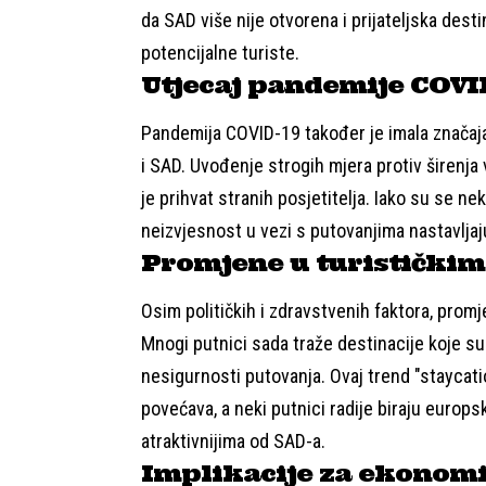
da SAD više nije otvorena i prijateljska dest
potencijalne turiste.
Utjecaj pandemije COVI
Pandemija COVID-19 također je imala značajan 
i SAD. Uvođenje strogih mjera protiv širenja 
je prihvat stranih posjetitelja. Iako su se nek
neizvjesnost u vezi s putovanjima nastavljaju
Promjene u turističkim
Osim političkih i zdravstvenih faktora, promj
Mnogi putnici sada traže destinacije koje su
nesigurnosti putovanja. Ovaj trend "staycati
povećava, a neki putnici radije biraju europske
atraktivnijima od SAD-a.
Implikacije za ekonomi