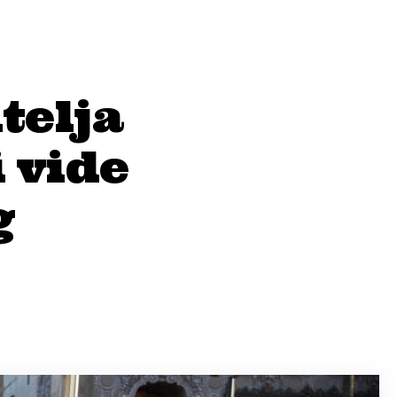
telja
i vide
g