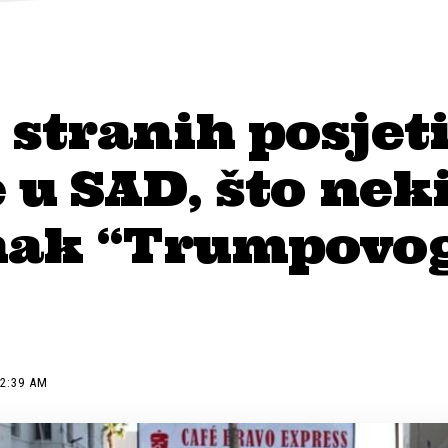
stranih posjeti
 u SAD, što nek
nak “Trumpovo
12:39 AM