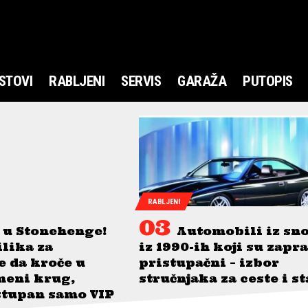
STOVI
RABLJENI
SERVIS
GARAŽA
PUTOPIS
RABLJENI
 u Stonehenge!
Automobili iz sn
ilika za
iz 1990-ih koji su zapr
je da kroče u
pristupačni – izbor
meni krug,
stručnjaka za ceste i s
stupan samo VIP