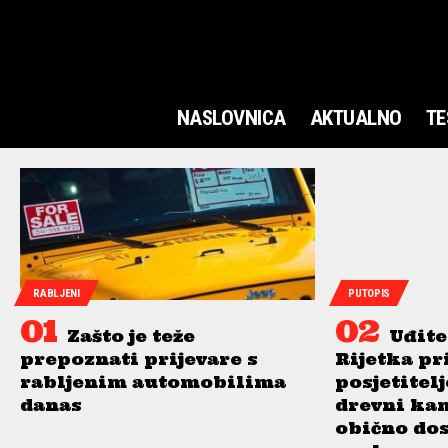
NASLOVNICA
AKTUALNO
TE
RABLJENI
PUTOPIS
Zašto je teže
Uđite
prepoznati prijevare s
Rijetka pr
rabljenim automobilima
posjetitel
danas
drevni ka
obično do