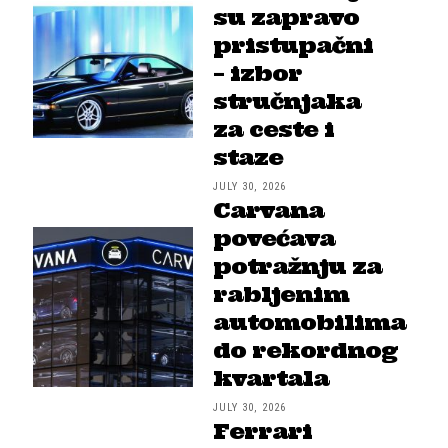
su zapravo
pristupačni
– izbor
stručnjaka
za ceste i
staze
JULY 30, 2026
Carvana
povećava
potražnju za
rabljenim
automobilima
do rekordnog
kvartala
JULY 30, 2026
Ferrari