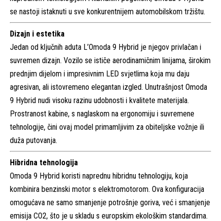
se nastoji istaknuti u sve konkurentnijem automobilskom tržištu.
Dizajn i estetika
Jedan od ključnih aduta L’Omoda 9 Hybrid je njegov privlačan i
suvremen dizajn. Vozilo se ističe aerodinamičnim linijama, širokim
prednjim dijelom i impresivnim LED svjetlima koja mu daju
agresivan, ali istovremeno elegantan izgled. Unutrašnjost Omoda
9 Hybrid nudi visoku razinu udobnosti i kvalitete materijala.
Prostranost kabine, s naglaskom na ergonomiju i suvremene
tehnologije, čini ovaj model primamljivim za obiteljske vožnje ili
duža putovanja.
Hibridna tehnologija
Omoda 9 Hybrid koristi naprednu hibridnu tehnologiju, koja
kombinira benzinski motor s elektromotorom. Ova konfiguracija
omogućava ne samo smanjenje potrošnje goriva, već i smanjenje
emisija CO2, što je u skladu s europskim ekološkim standardima.