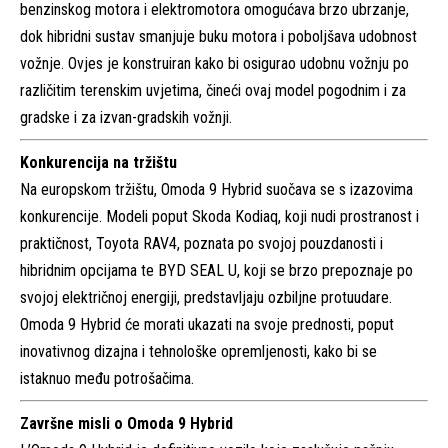
benzinskog motora i elektromotora omogućava brzo ubrzanje,
dok hibridni sustav smanjuje buku motora i poboljšava udobnost
vožnje. Ovjes je konstruiran kako bi osigurao udobnu vožnju po
različitim terenskim uvjetima, čineći ovaj model pogodnim i za
gradske i za izvan-gradskih vožnji.
Konkurencija na tržištu
Na europskom tržištu, Omoda 9 Hybrid suočava se s izazovima
konkurencije. Modeli poput Skoda Kodiaq, koji nudi prostranost i
praktičnost, Toyota RAV4, poznata po svojoj pouzdanosti i
hibridnim opcijama te BYD SEAL U, koji se brzo prepoznaje po
svojoj električnoj energiji, predstavljaju ozbiljne protuudare.
Omoda 9 Hybrid će morati ukazati na svoje prednosti, poput
inovativnog dizajna i tehnološke opremljenosti, kako bi se
istaknuo među potrošačima.
Završne misli o Omoda 9 Hybrid