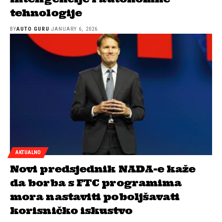
tehnologije
BY
AUTO GURU
JANUARY 6, 2026
AKTUALNO
Novi predsjednik NADA-e kaže
da borba s FTC programima
mora nastaviti poboljšavati
korisničko iskustvo