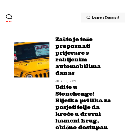
Leave a Comment
Zašto je teže
prepoznati
prijevare s
rabljenim
automobilima
danas
JULY 30, 2026
Uđite u
Stonehenge!
Rijetka prilika za
posjetitelje da
kroče u drevni
kameni krug,
obično dostupan