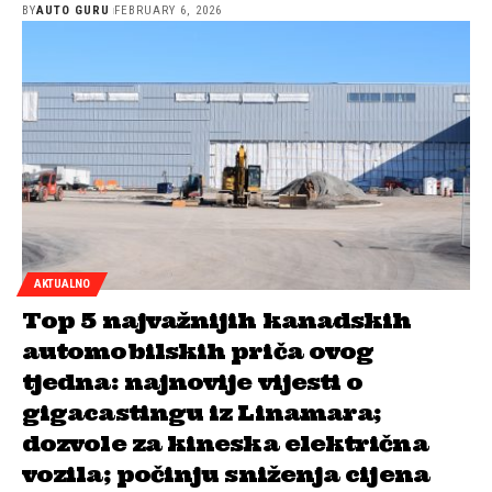
BY
AUTO GURU
FEBRUARY 6, 2026
AKTUALNO
Top 5 najvažnijih kanadskih
automobilskih priča ovog
tjedna: najnovije vijesti o
gigacastingu iz Linamara;
dozvole za kineska električna
vozila; počinju sniženja cijena