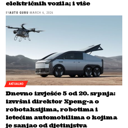
električnih vozila; i više
BY
AUTO GURU
MARCH 6, 2026
AKTUALNO
Dnevno izvješće 5 od 20. srpnja:
izvršni direktor Xpeng-a o
robotaksijima, robotima i
letećim automobilima o kojima
je sanjao od djetinjstva