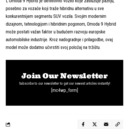
L’Omoda 9 Hybrid je definitivno vozilo koje zaslužuje pažnju,
posebno za vozače koji traže hibridnu alternativu u sve
konkurentnijem segmentu SUV vozila. Svojim modernim
dizajnom, tehnologijom i hibridnim pogonom, Omoda 9 Hybrid
može postati važan faktor u budućem razvoju europske
automobilske industrije. Kroz nadogradnje i prilagodbe, ovaj
model može dodatno učvrstiti svoj položaj na tržištu.
Join Our Newsletter
Subscribe to our newsletter to get our newest articles instantly!
[mc4wp_form]