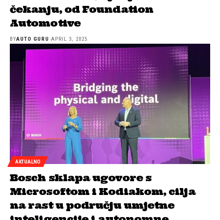
čekanju, od Foundation
Automotive
BY
AUTO GURU
APRIL 3, 2025
AKTUALNO
Bosch sklapa ugovore s
Microsoftom i Kodiakom, cilja
na rast u području umjetne
inteligencije i autonomne