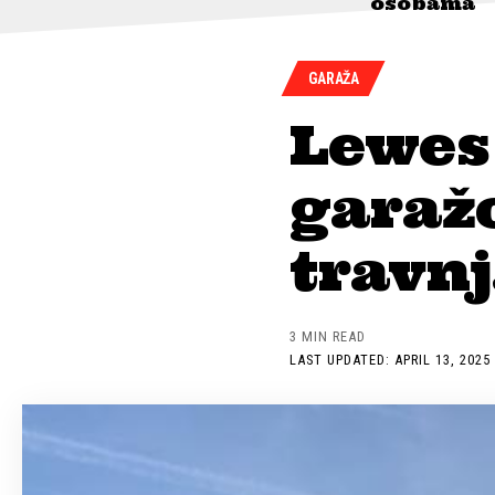
osobama
GARAŽA
Lewes 
garaž
travnj
3 MIN READ
LAST UPDATED: APRIL 13, 2025