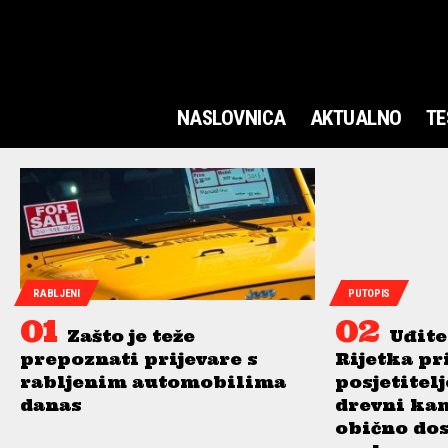
NASLOVNICA
AKTUALNO
TE
RABLJENI
PUTOPIS
Zašto je teže
Uđite
prepoznati prijevare s
Rijetka pr
rabljenim automobilima
posjetitel
danas
drevni ka
obično do