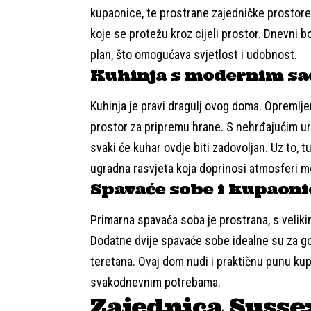
kupaonice, te prostrane zajedničke prostore
koje se protežu kroz cijeli prostor. Dnevni b
plan, što omogućava svjetlost i udobnost.
Kuhinja s modernim sa
Kuhinja je pravi dragulj ovog doma. Opremlj
prostor za pripremu hrane. S nehrđajućim ure
svaki će kuhar ovdje biti zadovoljan. Uz to, 
ugradna rasvjeta koja doprinosi atmosferi 
Spavaće sobe i kupaoni
Primarna spavaća soba je prostrana, s velik
Dodatne dvije spavaće sobe idealne su za gos
teretana. Ovaj dom nudi i praktičnu punu ku
svakodnevnim potrebama.
Zajednica Susse