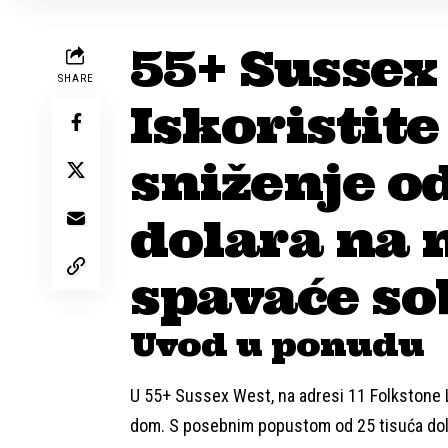
55+ Sussex
SHARE
Iskoristite
sniženje od
dolara na 
spavaće so
Uvod u ponudu
U 55+ Sussex West, na adresi 11 Folkstone La
dom. S posebnim popustom od 25 tisuća dolar