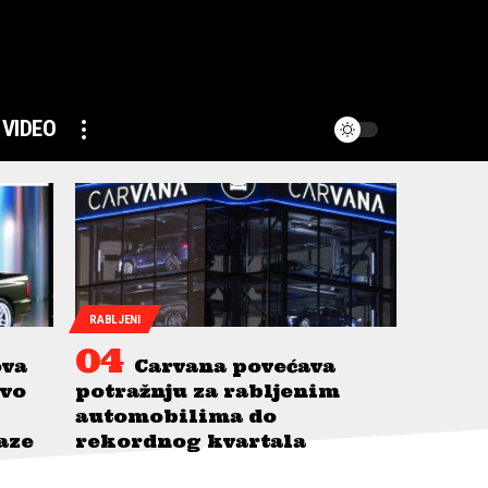
VIDEO
RABLJENI
ova
Carvana povećava
avo
potražnju za rabljenim
automobilima do
taze
rekordnog kvartala