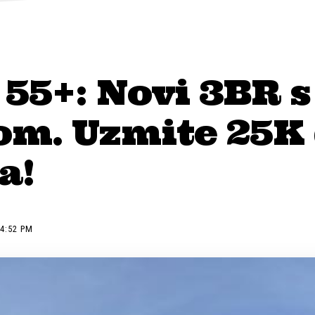
55+: Novi 3BR s
om. Uzmite 25K
a!
 4:52 PM