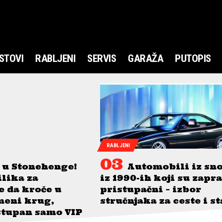
STOVI
RABLJENI
SERVIS
GARAŽA
PUTOPIS
RABLJENI
 u Stonehenge!
Automobili iz sn
ilika za
iz 1990-ih koji su zapr
je da kroče u
pristupačni – izbor
meni krug,
stručnjaka za ceste i s
stupan samo VIP