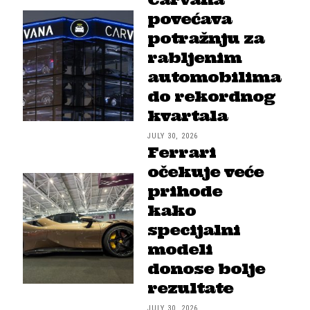
povećava
potražnju za
rabljenim
automobilima
do rekordnog
kvartala
JULY 30, 2026
Ferrari
očekuje veće
prihode
kako
specijalni
modeli
donose bolje
rezultate
JULY 30, 2026