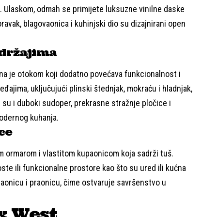
. Ulaskom, odmah se primijete luksuzne vinilne daske
oravak, blagovaonica i kuhinjski dio su dizajnirani open
držajima
ena je otokom koji dodatno povećava funkcionalnost i
đajima, uključujući plinski štednjak, mokraću i hladnjak,
tu su i duboki sudoper, prekrasne stražnje pločice i
modernog kuhanja.
ce
im ormarom i vlastitom kupaonicom koja sadrži tuš.
te ili funkcionalne prostore kao što su ured ili kućna
paonicu i praonicu, čime ostvaruje savršenstvo u
x West