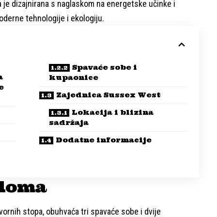
uća je dizajnirana s naglaskom na energetske učinke i
moderne tehnologije i ekologiju.
Spavaće sobe i
a
kupaonice
e
Zajednica Sussex West
Lokacija i blizina
sadržaja
Dodatne informacije
 doma
ornih stopa, obuhvaća tri spavaće sobe i dvije