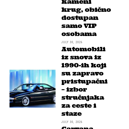
kameni
krug, obično
dostupan
samo VIP
osobama
JULY 30, 2026
Automobili
iz snova iz
1990-ih koji
su zapravo
pristupačni
– izbor
stručnjaka
za ceste i
staze
JULY 30, 2026
Carvana