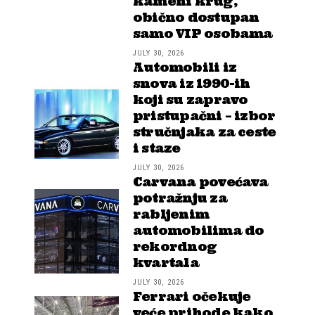
kameni krug,
obično dostupan
samo VIP osobama
JULY 30, 2026
Automobili iz
snova iz 1990-ih
koji su zapravo
pristupačni – izbor
stručnjaka za ceste
i staze
JULY 30, 2026
Carvana povećava
potražnju za
rabljenim
automobilima do
rekordnog
kvartala
JULY 30, 2026
Ferrari očekuje
veće prihode kako