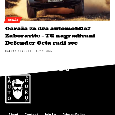
GARAŽA
Garaža za dva automobila?
Zaboravite – TG nagrađivani
Defender Octa radi sve
BY
AUTO GURU
FEBRUARY 2, 2026
About
Contact
Join Us
Privacy Policy