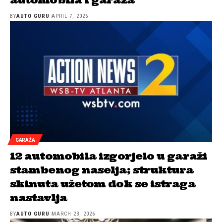
BY
AUTO GURU
APRIL 7, 2026
GARAŽA
12 automobila izgorjelo u garaži
stambenog naselja; struktura
skinuta užetom dok se istraga
nastavlja
BY
AUTO GURU
MARCH 23, 2026