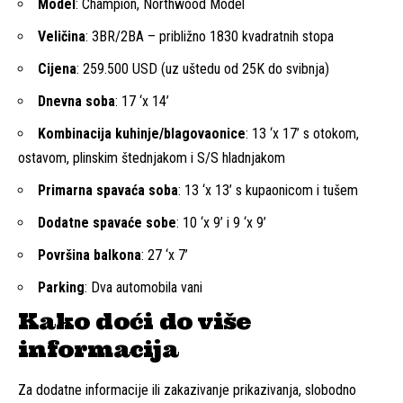
Model
: Champion, Northwood Model
Veličina
: 3BR/2BA – približno 1830 kvadratnih stopa
Cijena
: 259.500 USD (uz uštedu od 25K do svibnja)
Dnevna soba
: 17 ‘x 14’
Kombinacija kuhinje/blagovaonice
: 13 ‘x 17’ s otokom,
ostavom, plinskim štednjakom i S/S hladnjakom
Primarna spavaća soba
: 13 ‘x 13’ s kupaonicom i tušem
Dodatne spavaće sobe
: 10 ‘x 9’ i 9 ‘x 9’
Površina balkona
: 27 ‘x 7’
Parking
: Dva automobila vani
Kako doći do više
informacija
Za dodatne informacije ili zakazivanje prikazivanja, slobodno