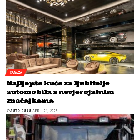
GARAŽA
Najljepše kuće za ljubitelje
automobila s nevjerojatnim
značajkama
BY
AUTO GURU
APRIL 24, 2025