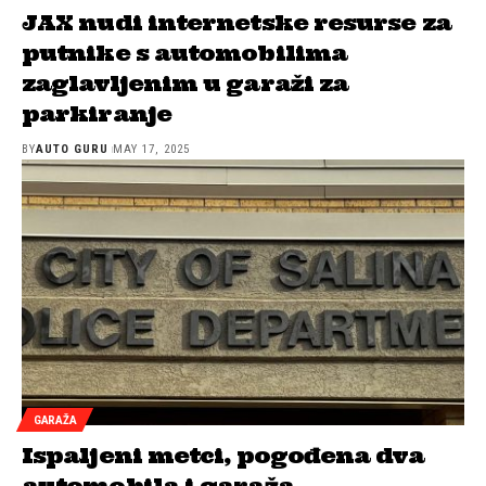
JAX nudi internetske resurse za
putnike s automobilima
zaglavljenim u garaži za
parkiranje
BY
AUTO GURU
MAY 17, 2025
GARAŽA
Ispaljeni metci, pogođena dva
automobila i garaža