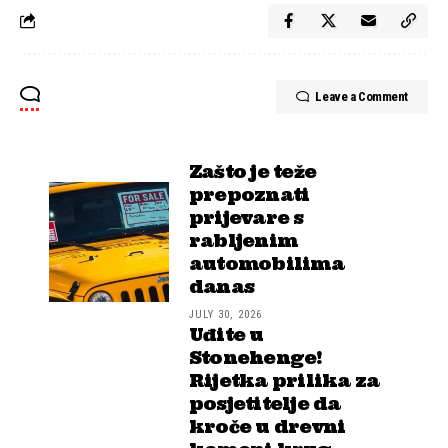
Leave a Comment
Zašto je teže
prepoznati
prijevare s
rabljenim
automobilima
danas
JULY 30, 2026
Uđite u
Stonehenge!
Rijetka prilika za
posjetitelje da
kroče u drevni