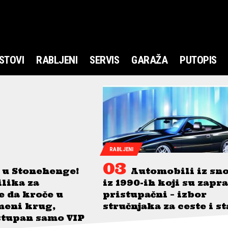
STOVI
RABLJENI
SERVIS
GARAŽA
PUTOPIS
RABLJENI
 u Stonehenge!
Automobili iz sn
ilika za
iz 1990-ih koji su zapr
je da kroče u
pristupačni – izbor
meni krug,
stručnjaka za ceste i s
stupan samo VIP