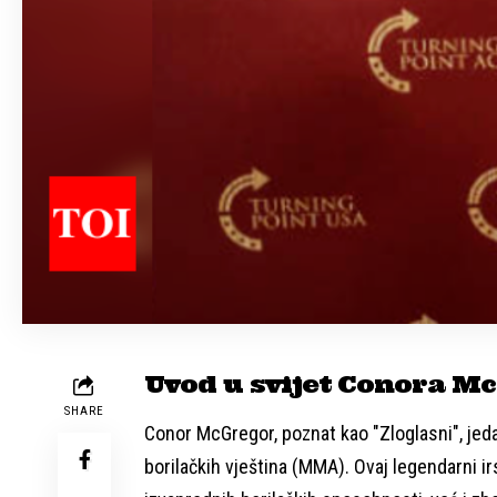
Uvod u svijet Conora M
SHARE
Conor McGregor, poznat kao "Zloglasni", jedan
borilačkih vještina (MMA). Ovaj legendarni i