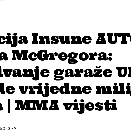
cija Insune AU
a McGregora:
ivanje garaže U
e vrijedne mil
 | MMA vijesti
5 3:03 PM