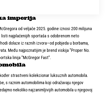
ka imperija
cGregora od veljače 2025. godine iznosi 200 milijuna
 listi najplaćenijih sportaša s odobrenom neto
rihodi dolaze iz raznih izvora—od pobjeda u borbama,
vata. Među najpoznatijim je brend viskija "Proper No.
ortska linija "McGregor Fast".
tomobila
kođer strastveni kolekcionar luksuznih automobila.
be, s raznim automobilima koji odražavaju njegov
edajmo nekoliko najzanimljivijih automobila u njegovoj