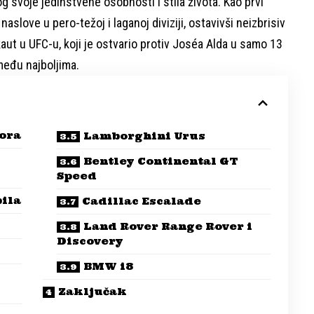
g svoje jedinstvene osobnosti i stila života. Kao prvi
slove u pero-težoj i laganoj diviziji, ostavivši neizbrisiv
kaut u UFC-u, koji je ostvario protiv Joséa Alda u samo 13
među najboljima.
ora
Lamborghini Urus
Bentley Continental GT
Speed
ila
Cadillac Escalade
Land Rover Range Rover i
Discovery
BMW i8
Zaključak