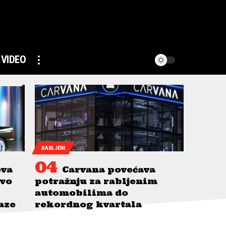
VIDEO
RABLJENI
ova
Carvana povećava
avo
potražnju za rabljenim
automobilima do
taze
rekordnog kvartala