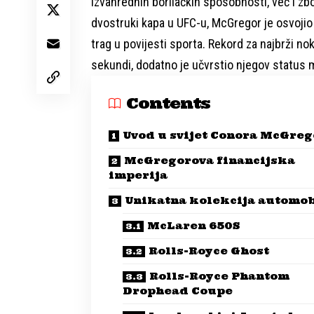
izvanrednih borilačkih sposobnosti, već i zbo
dvostruki kapa u UFC-u, McGregor je osvojio na
trag u povijesti sporta. Rekord za najbrži no
sekundi, dodatno je učvrstio njegov status 
Contents
Uvod u svijet Conora McGreg
McGregorova financijska
imperija
Unikatna kolekcija automob
McLaren 650S
Rolls-Royce Ghost
Rolls-Royce Phantom
Drophead Coupe