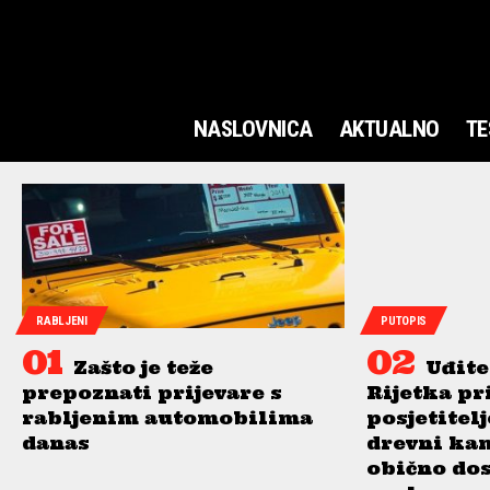
NASLOVNICA
AKTUALNO
TE
RABLJENI
PUTOPIS
Zašto je teže
Uđite
prepoznati prijevare s
Rijetka pr
rabljenim automobilima
posjetitel
danas
drevni ka
obično do