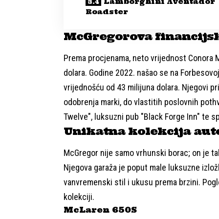
Lamborghini Aventador
Roadster
McGregorova financijs
Prema procjenama, neto vrijednost Conora M
dolara. Godine 2022. našao se na Forbesovoj
vrijednošću od 43 milijuna dolara. Njegovi p
odobrenja marki, do vlastitih poslovnih poth
Twelve", luksuzni pub "Black Forge Inn" te sp
Unikatna kolekcija au
McGregor nije samo vrhunski borac; on je ta
Njegova garaža je poput male luksuzne izlož
vanvremenski stil i ukusu prema brzini. Pogl
kolekciji.
McLaren 650S