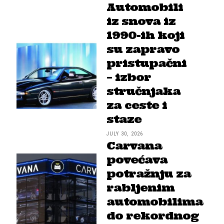
Automobili
iz snova iz
1990-ih koji
su zapravo
pristupačni
– izbor
stručnjaka
za ceste i
staze
JULY 30, 2026
Carvana
povećava
potražnju za
rabljenim
automobilima
do rekordnog