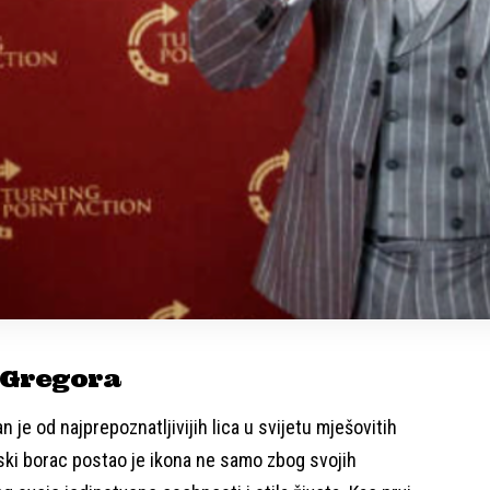
cGregora
 je od najprepoznatljivijih lica u svijetu mješovitih
rski borac postao je ikona ne samo zbog svojih