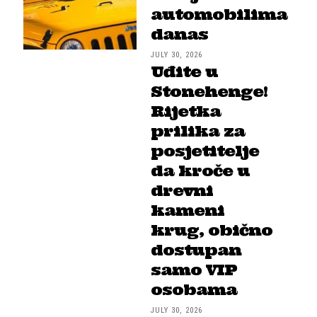
automobilima
danas
JULY 30, 2026
Uđite u
Stonehenge!
Rijetka
prilika za
posjetitelje
da kroče u
drevni
kameni
krug, obično
dostupan
samo VIP
osobama
JULY 30, 2026