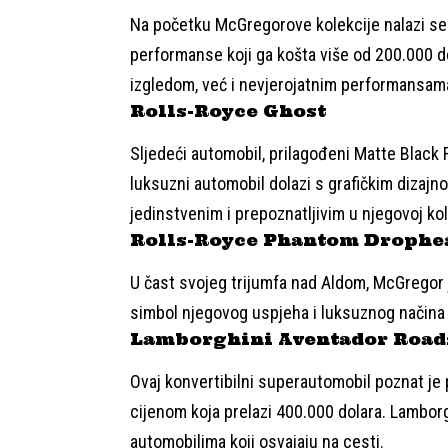
Na početku McGregorove kolekcije nalazi s
performanse koji ga košta više od 200.000 do
izgledom, već i nevjerojatnim performansama
Rolls-Royce Ghost
Sljedeći automobil, prilagođeni Matte Black 
luksuzni automobil dolazi s grafičkim dizajno
jedinstvenim i prepoznatljivim u njegovoj kol
Rolls-Royce Phantom Drophe
U čast svojeg trijumfa nad Aldom, McGregor
simbol njegovog uspjeha i luksuznog načina 
Lamborghini Aventador Road
Ovaj konvertibilni superautomobil poznat je 
cijenom koja prelazi 400.000 dolara. Lambor
automobilima koji osvajaju na cesti.