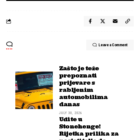
Leave a Comment
Zašto je teže
prepoznati
prijevare s
rabljenim
automobilima
danas
JULY 30, 2026
Uđite u
Stonehenge!
Rijetka prilika za