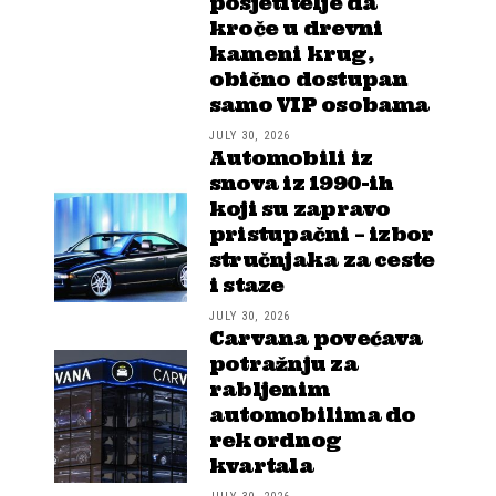
posjetitelje da
kroče u drevni
kameni krug,
obično dostupan
samo VIP osobama
JULY 30, 2026
Automobili iz
snova iz 1990-ih
koji su zapravo
pristupačni – izbor
stručnjaka za ceste
i staze
JULY 30, 2026
Carvana povećava
potražnju za
rabljenim
automobilima do
rekordnog
kvartala