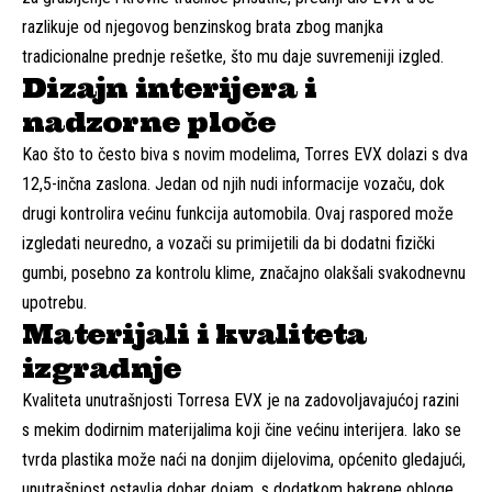
razlikuje od njegovog benzinskog brata zbog manjka
tradicionalne prednje rešetke, što mu daje suvremeniji izgled.
Dizajn interijera i
nadzorne ploče
Kao što to često biva s novim modelima, Torres EVX dolazi s dva
12,5-inčna zaslona. Jedan od njih nudi informacije vozaču, dok
drugi kontrolira većinu funkcija automobila. Ovaj raspored može
izgledati neuredno, a vozači su primijetili da bi dodatni fizički
gumbi, posebno za kontrolu klime, značajno olakšali svakodnevnu
upotrebu.
Materijali i kvaliteta
izgradnje
Kvaliteta unutrašnjosti Torresa EVX je na zadovoljavajućoj razini
s mekim dodirnim materijalima koji čine većinu interijera. Iako se
tvrda plastika može naći na donjim dijelovima, općenito gledajući,
unutrašnjost ostavlja dobar dojam, s dodatkom bakrene obloge