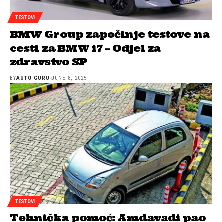
TESTOVI
BMW Group započinje testove na
cesti za BMW i7 – Odjel za
zdravstvo SP
BY
AUTO GURU
JUNE 8, 2025
TESTOVI
Tehnička pomoć: Amdavadi pao