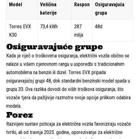
Model
Veličina
Raspon
Osiguravajuća
baterije
grupa
Torres EVX
73,4 kWh
287
48d
K30
milja
Osiguravajuće grupe
Kada je riječ o troškovima osiguranja, električni vozila obično se
nalaze u višem cjenovnom rangu u usporedbi s tradicionalnim
automobilima na benzin ili dizel. Torres EVX pripada
osiguravajućoj grupi 48, dok standardni benzinski model spada u
grupu 33. Ova razlika dovodi do viših troškova osiguranja, što
vozače tjera da pažljivije razmotre svoje opcije prilikom odabira
modela.
Porez
Razvijeni sustavi poticaja za električna vozila favoriziraju vozače
tvrtki, ali od travnja 2025. godine, oporezivanje za električne