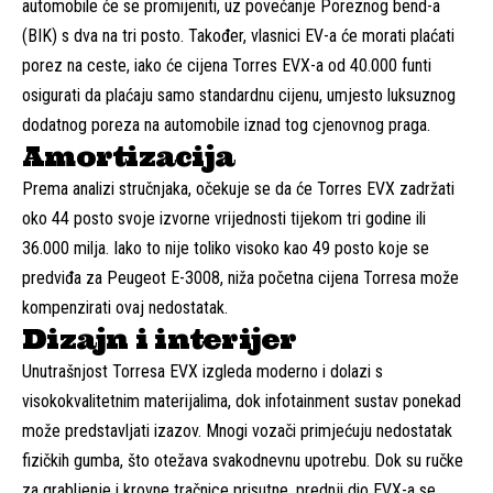
automobile će se promijeniti, uz povećanje Poreznog bend-a
(BIK) s dva na tri posto. Također, vlasnici EV-a će morati plaćati
porez na ceste, iako će cijena Torres EVX-a od 40.000 funti
osigurati da plaćaju samo standardnu cijenu, umjesto luksuznog
dodatnog poreza na automobile iznad tog cjenovnog praga.
Amortizacija
Prema analizi stručnjaka, očekuje se da će Torres EVX zadržati
oko 44 posto svoje izvorne vrijednosti tijekom tri godine ili
36.000 milja. Iako to nije toliko visoko kao 49 posto koje se
predviđa za Peugeot E-3008, niža početna cijena Torresa može
kompenzirati ovaj nedostatak.
Dizajn i interijer
Unutrašnjost Torresa EVX izgleda moderno i dolazi s
visokokvalitetnim materijalima, dok infotainment sustav ponekad
može predstavljati izazov. Mnogi vozači primjećuju nedostatak
fizičkih gumba, što otežava svakodnevnu upotrebu. Dok su ručke
za grabljenje i krovne tračnice prisutne, prednji dio EVX-a se