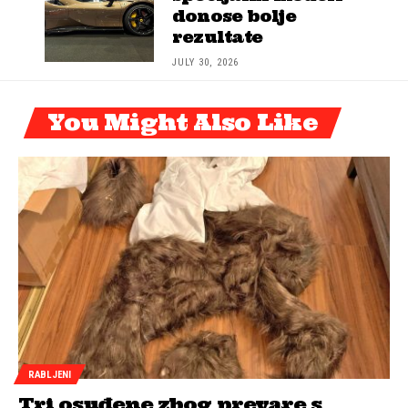
donose bolje
rezultate
JULY 30, 2026
You Might Also Like
RABLJENI
Tri osuđene zbog prevare s