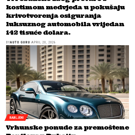
kostimom medvjeda u pokušaju
krivotvorenja osiguranja
luksuznog automobila vrijedan
142 tisuće dolara.
BY
AUTO GURU
APRIL 20, 2026
RABLJENI
Vrhunske ponude za premoštene