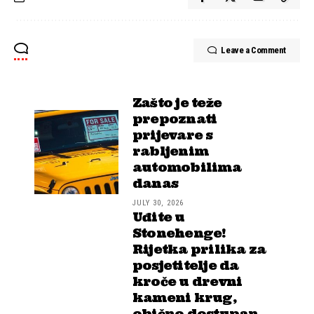
Leave a Comment
Zašto je teže
prepoznati
prijevare s
rabljenim
automobilima
danas
JULY 30, 2026
Uđite u
Stonehenge!
Rijetka prilika za
posjetitelje da
kroče u drevni
kameni krug,
obično dostupan