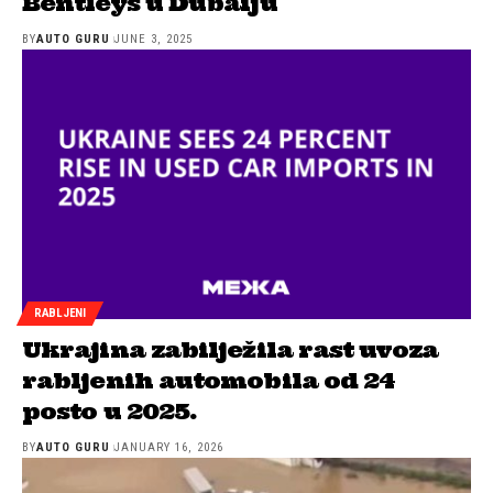
Bentleys u Dubaiju
BY
AUTO GURU
JUNE 3, 2025
RABLJENI
Ukrajina zabilježila rast uvoza
rabljenih automobila od 24
posto u 2025.
BY
AUTO GURU
JANUARY 16, 2026