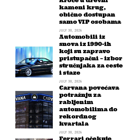
kroče u drevni
kameni krug,
obično dostupan
samo VIP osobama
JULY 30, 2026
Automobili iz
snova iz 1990-ih
koji su zapravo
pristupačni – izbor
stručnjaka za ceste
i staze
JULY 30, 2026
Carvana povećava
potražnju za
rabljenim
automobilima do
rekordnog
kvartala
JULY 30, 2026
Ferrari očekuje