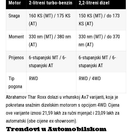
Motor
2-litreni turbo-benzin
2,2-litreni dizel
Snaga
160 KS (MT) / 175 KS
150 KS (MT) / do 173
(AT)
KS (AT)
Moment
330 nm (MT) / 380 nm
330 nm (MT) / do 370
(AT)
nm (AT)
Prijenos
6-stupanjski MT / 6-
6-stupanjski MT / 6-
stupanjski AT
stupanjski AT
Tip
RWD
RWD / 4WD
pogona
Abrahamov Thar Roxx dolazi u vrhunskoj Ax7 varijanti, koja je
pokretana snažnim dizelskim motorom s opcijom 4WD. Cijena
ove varijante iznosi 21,59 lakh za ručni mjenjač i 23,09 lakh za
automatski (obe cijene ex-showroom).
Trendovi u Automobilskom