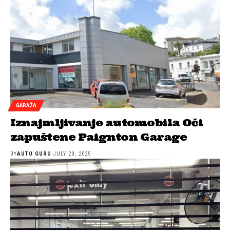
GARAŽA
Iznajmljivanje automobila Oči
zapuštene Paignton Garage
BY
AUTO GURU
JULY 20, 2025