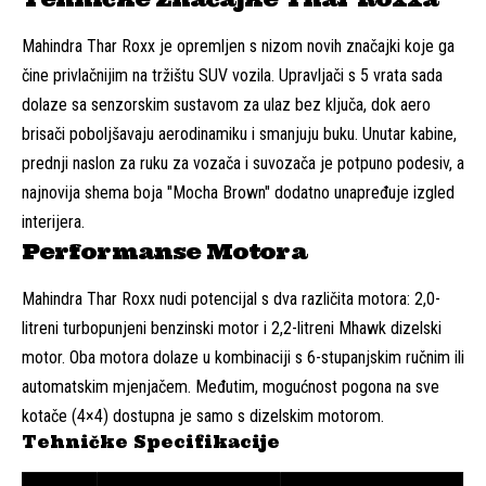
Mahindra Thar Roxx je opremljen s nizom novih značajki koje ga
čine privlačnijim na tržištu SUV vozila. Upravljači s 5 vrata sada
dolaze sa senzorskim sustavom za ulaz bez ključa, dok aero
brisači poboljšavaju aerodinamiku i smanjuju buku. Unutar kabine,
prednji naslon za ruku za vozača i suvozača je potpuno podesiv, a
najnovija shema boja "Mocha Brown" dodatno unapređuje izgled
interijera.
Performanse Motora
Mahindra Thar Roxx nudi potencijal s dva različita motora: 2,0-
litreni turbopunjeni benzinski motor i 2,2-litreni Mhawk dizelski
motor. Oba motora dolaze u kombinaciji s 6-stupanjskim ručnim ili
automatskim mjenjačem. Međutim, mogućnost pogona na sve
kotače (4×4) dostupna je samo s dizelskim motorom.
Tehničke Specifikacije