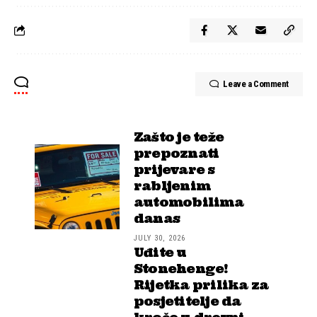
Leave a Comment
Zašto je teže
prepoznati
prijevare s
rabljenim
automobilima
danas
JULY 30, 2026
Uđite u
Stonehenge!
Rijetka prilika za
posjetitelje da