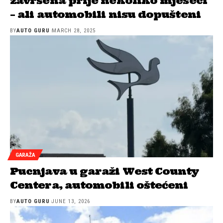
završena prije nekoliko mjeseci
– ali automobili nisu dopušteni
BY
AUTO GURU
MARCH 28, 2025
GARAŽA
Pucnjava u garaži West County
Centera, automobili oštećeni
BY
AUTO GURU
JUNE 13, 2026