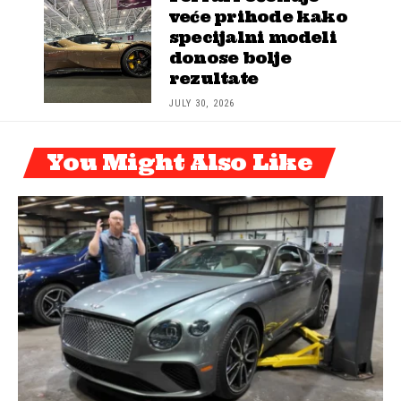
veće prihode kako
specijalni modeli
donose bolje
rezultate
JULY 30, 2026
You Might Also Like