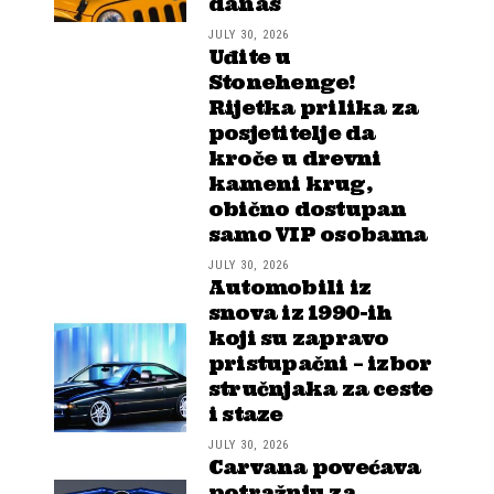
danas
JULY 30, 2026
Uđite u
Stonehenge!
Rijetka prilika za
posjetitelje da
kroče u drevni
kameni krug,
obično dostupan
samo VIP osobama
JULY 30, 2026
Automobili iz
snova iz 1990-ih
koji su zapravo
pristupačni – izbor
stručnjaka za ceste
i staze
JULY 30, 2026
Carvana povećava
potražnju za