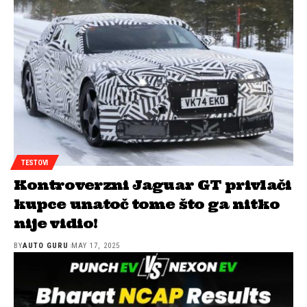
TESTOVI
Kontroverzni Jaguar GT privlači
kupce unatoč tome što ga nitko
nije vidio!
BY
AUTO GURU
MAY 17, 2025