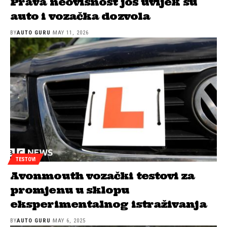
Prava neovisnost još uvijek su
auto i vozačka dozvola
BY
AUTO GURU
MAY 11, 2026
TESTOVI
Avonmouth vozački testovi za
promjenu u sklopu
eksperimentalnog istraživanja
BY
AUTO GURU
MAY 6, 2025