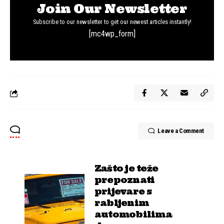
Join Our Newsletter
Subscribe to our newsletter to get our newest articles instantly!
[mc4wp_form]
Leave a Comment
Zašto je teže
prepoznati
prijevare s
rabljenim
automobilima