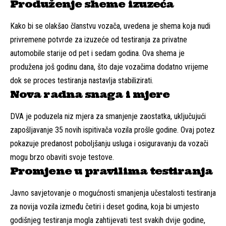
Produženje sheme izuzeća
Kako bi se olakšao članstvu vozača, uvedena je shema koja nudi
privremene potvrde za izuzeće od testiranja za privatne
automobile starije od pet i sedam godina. Ova shema je
produžena još godinu dana, što daje vozačima dodatno vrijeme
dok se proces testiranja nastavlja stabilizirati.
Nova radna snaga i mjere
DVA je poduzela niz mjera za smanjenje zaostatka, uključujući
zapošljavanje 35 novih ispitivača vozila prošle godine. Ovaj potez
pokazuje predanost poboljšanju usluga i osiguravanju da vozači
mogu brzo obaviti svoje testove.
Promjene u pravilima testiranja
Javno savjetovanje o mogućnosti smanjenja učestalosti testiranja
za novija vozila između četiri i deset godina, koja bi umjesto
godišnjeg testiranja mogla zahtijevati test svakih dvije godine,