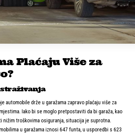
ma Plaćaju Više za
to?
istraživanja
voje automobile drže u garažama zapravo plaćaju više za
mjestima. Iako bi se moglo pretpostaviti da bi garaža, kao
ati nižim troškovima osiguranja, situacija je suprotna.
mobilima u garažama iznosi 647 funta, u usporedbi s 623