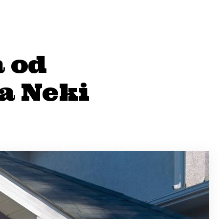
a od
ža Neki