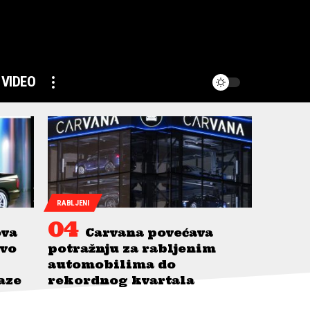
VIDEO
RABLJENI
ova
Carvana povećava
avo
potražnju za rabljenim
automobilima do
taze
rekordnog kvartala