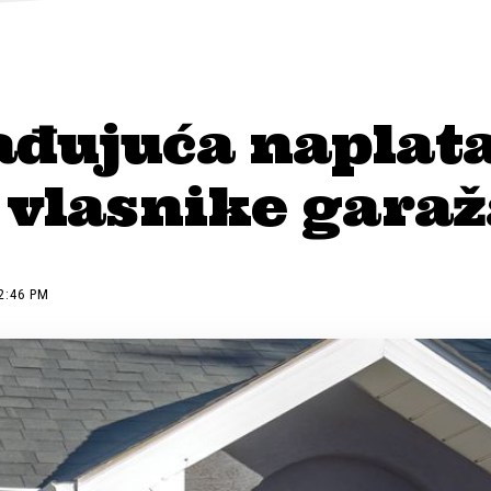
ađujuća naplat
 vlasnike gara
2:46 PM