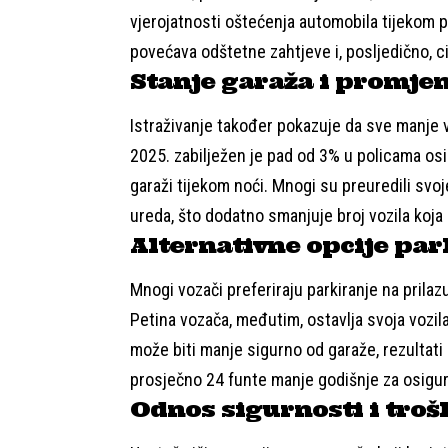
vjerojatnosti oštećenja automobila tijekom pa
povećava odštetne zahtjeve i, posljedično, c
Stanje garaža i promje
Istraživanje također pokazuje da sve manje 
2025. zabilježen je pad od 3% u policama osi
garaži tijekom noći. Mnogi su preuredili svoj
ureda, što dodatno smanjuje broj vozila koja 
Alternativne opcije par
Mnogi vozači preferiraju parkiranje na prilazu
Petina vozača, međutim, ostavlja svoja vozila 
može biti manje sigurno od garaže, rezultati
prosječno 24 funte manje godišnje za osigur
Odnos sigurnosti i tro