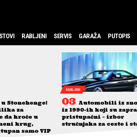
STOVI
RABLJENI
SERVIS
GARAŽA
PUTOPIS
RABLJENI
 u Stonehenge!
Automobili iz sn
ilika za
iz 1990-ih koji su zapr
je da kroče u
pristupačni – izbor
meni krug,
stručnjaka za ceste i s
stupan samo VIP