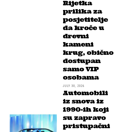
Rijetka
prilika za
posjetitelje
da kroče u
drevni
kameni
krug, obično
dostupan
samo VIP
osobama
JULY 30, 2026
Automobili
iz snova iz
1990-ih koji
su zapravo
pristupačni