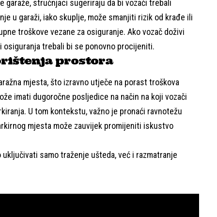
 garaže, stručnjaci sugeriraju da bi vozači trebali
anje u garaži, iako skuplje, može smanjiti rizik od krađe ili
upne troškove vezane za osiguranje. Ako vozač doživi
i osiguranja trebali bi se ponovno procijeniti.
rištenja prostora
aražna mjesta, što izravno utječe na porast troškova
ože imati dugoročne posljedice na način na koji vozači
arkiranja. U tom kontekstu, važno je pronaći ravnotežu
parkirnog mjesta može zauvijek promijeniti iskustvo
 uključivati samo traženje ušteda, već i razmatranje