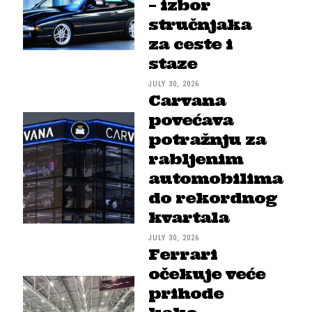
– izbor
stručnjaka
za ceste i
staze
JULY 30, 2026
Carvana
povećava
potražnju za
rabljenim
automobilima
do rekordnog
kvartala
JULY 30, 2026
Ferrari
očekuje veće
prihode