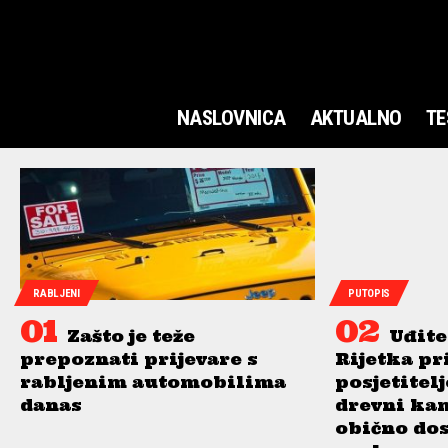
NASLOVNICA
AKTUALNO
TE
RABLJENI
PUTOPIS
Zašto je teže
Uđite
prepoznati prijevare s
Rijetka pr
rabljenim automobilima
posjetitel
danas
drevni ka
obično do