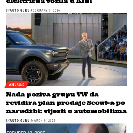
električna vozila u Kini
BY
AUTO GURU
FEBRUARY 7, 2026
AKTUALNO
Nada poziva grupu VW da
revidira plan prodaje Scout-a po
narudžbi: vijesti o automobilima
BY
AUTO GURU
MARCH 8, 2025