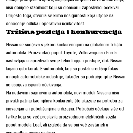
nisu donijele stabilnost koju su dioničari i zaposlenici očekivali.
Umjesto toga, stvorila se klima nesigurnosti koja utječe na
donošenje odluka i operativnu učinkovitost.
Tržišna pozicija i konkurencija
Nissan se suočava s jakom konkurencijom na globalnom tržištu
automobila. Proizvođači poput Toyote, Volkswagena i Forda
nastavljaju unapređivati svoje tehnologije i pristupe, dok Nissan
lagano gubi korak. E-automobili, koji su postali središnji fokus
mnogih automobilske industrije, također su područje gdje Nissan
ne uspijeva ispuniti očekivanja.
Na nedavnim sajmovima automobila, novi modeli Nissana nisu
privukli pažnju kao njihovi konkurenti, što ukazuje na potrebu za
inovacijama i poboljšanjima u dizajnu. Potrošači očekuju više od
tvrtke koja se već proslavila proizvodnjom električnih vozila
poput modela Leaf, ali izgleda da su oni već zastarjeli u
usporedbi s novim rivalima.