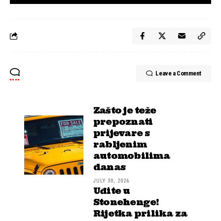
Leave a Comment
Zašto je teže
prepoznati
prijevare s
rabljenim
automobilima
danas
JULY 30, 2026
Uđite u
Stonehenge!
Rijetka prilika za