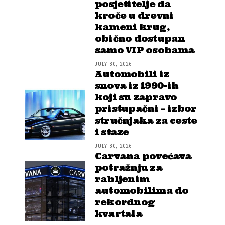
posjetitelje da
kroče u drevni
kameni krug,
obično dostupan
samo VIP osobama
JULY 30, 2026
Automobili iz
snova iz 1990-ih
koji su zapravo
pristupačni – izbor
stručnjaka za ceste
i staze
JULY 30, 2026
Carvana povećava
potražnju za
rabljenim
automobilima do
rekordnog
kvartala