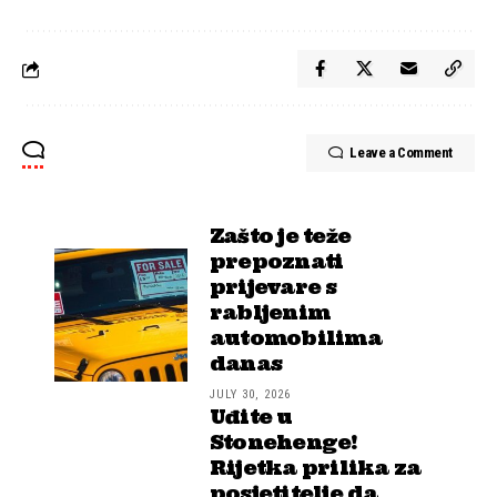
Leave a Comment
Zašto je teže
prepoznati
prijevare s
rabljenim
automobilima
danas
JULY 30, 2026
Uđite u
Stonehenge!
Rijetka prilika za
posjetitelje da