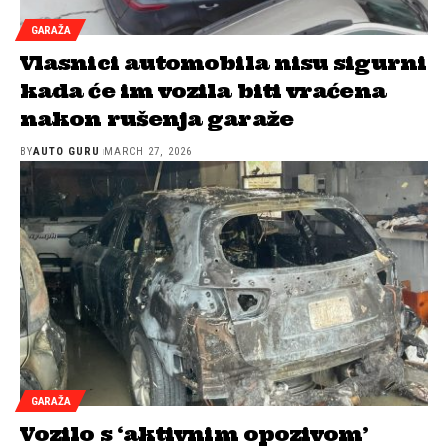
GARAŽA
Vlasnici automobila nisu sigurni
kada će im vozila biti vraćena
nakon rušenja garaže
BY
AUTO GURU
MARCH 27, 2026
GARAŽA
Vozilo s ‘aktivnim opozivom’