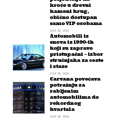
kroče u drevni
kameni krug,
obično dostupan
samo VIP osobama
JULY 30, 2026
Automobili iz
snova iz 1990-ih
koji su zapravo
pristupačni – izbor
stručnjaka za ceste
i staze
JULY 30, 2026
Carvana povećava
potražnju za
rabljenim
automobilima do
rekordnog
kvartala
JULY 30, 2026