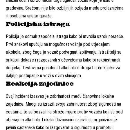
snažan udar i ubrzo nakon toga ugledali vozilo koje je ušlo u
građevinu. Srećom, nije bilo ozbiljnijih ozljeda među prolaznicima
ili osobama unutar garaže.
Policijska istraga
Policija je odmah započela istragu kako bi utvrdila uzrok nesreće.
Prvi znakovi upućuju na mogućnost vožnje pod utjecajem
alkohola, zbog čega je vozač podvrgnut ispitivanju. Istražitelji su
prikupili dokaze i razgovarali s očevidcima kako bi rekonstruirali
događaj. Testovi na prisutnost alkohola ili droga bit će ključni za
daljnje postupanje u vezi s ovim slučajem.
Reakcija zajednice
Ovaj incident izazvao je zabrinutost među članovima lokalne
zajednice. Mnogi su izrazili svoju zabrinutost zbog sigurnosti na
cestama, te su pozvali na strože mjere protiv vozača koji su pod
utjecajem alkohola. Lokalni dužnosnici najavili su organiziranje
javnih sastanaka kako bi razgovarali o sigurnosti u prometu i