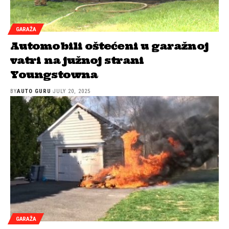
GARAŽA
Automobili oštećeni u garažnoj
vatri na južnoj strani
Youngstowna
BY
AUTO GURU
JULY 20, 2025
GARAŽA