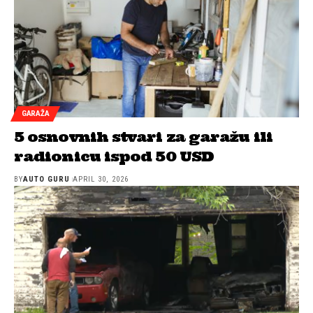
GARAŽA
5 osnovnih stvari za garažu ili
radionicu ispod 50 USD
BY
AUTO GURU
APRIL 30, 2026