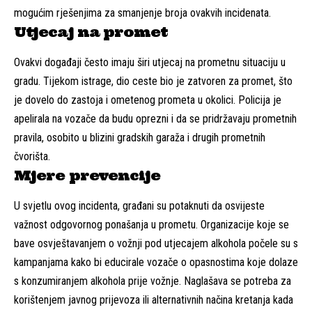
mogućim rješenjima za smanjenje broja ovakvih incidenata.
Utjecaj na promet
Ovakvi događaji često imaju širi utjecaj na prometnu situaciju u
gradu. Tijekom istrage, dio ceste bio je zatvoren za promet, što
je dovelo do zastoja i ometenog prometa u okolici. Policija je
apelirala na vozače da budu oprezni i da se pridržavaju prometnih
pravila, osobito u blizini gradskih garaža i drugih prometnih
čvorišta.
Mjere prevencije
U svjetlu ovog incidenta, građani su potaknuti da osvijeste
važnost odgovornog ponašanja u prometu. Organizacije koje se
bave osvještavanjem o vožnji pod utjecajem alkohola počele su s
kampanjama kako bi educirale vozače o opasnostima koje dolaze
s konzumiranjem alkohola prije vožnje. Naglašava se potreba za
korištenjem javnog prijevoza ili alternativnih načina kretanja kada