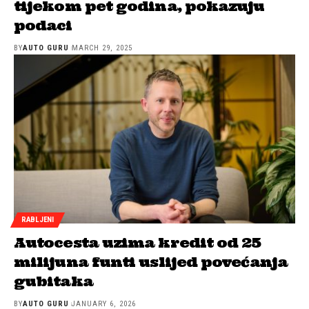
tijekom pet godina, pokazuju
podaci
BY
AUTO GURU
MARCH 29, 2025
RABLJENI
Autocesta uzima kredit od 25
milijuna funti uslijed povećanja
gubitaka
BY
AUTO GURU
JANUARY 6, 2026