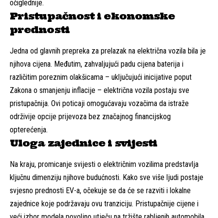
očiglednije.
Pristupačnost i ekonomske
prednosti
Jedna od glavnih prepreka za prelazak na električna vozila bila je
njihova cijena. Međutim, zahvaljujući padu cijena baterija i
različitim poreznim olakšicama – uključujući inicijative poput
Zakona o smanjenju inflacije – električna vozila postaju sve
pristupačnija. Ovi poticaji omogućavaju vozačima da istraže
održivije opcije prijevoza bez značajnog financijskog
opterećenja.
Uloga zajednice i svijesti
Na kraju, promicanje svijesti o električnim vozilima predstavlja
ključnu dimenziju njihove budućnosti. Kako sve više ljudi postaje
svjesno prednosti EV-a, očekuje se da će se razviti i lokalne
zajednice koje podržavaju ovu tranziciju. Pristupačnije cijene i
veći izbor modela povoljno utječu na tržište rabljenih automobila,