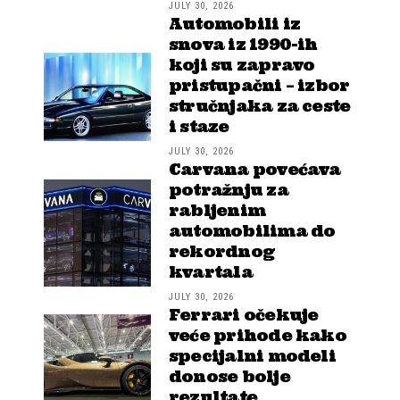
JULY 30, 2026
Automobili iz
snova iz 1990-ih
koji su zapravo
pristupačni – izbor
stručnjaka za ceste
i staze
JULY 30, 2026
Carvana povećava
potražnju za
rabljenim
automobilima do
rekordnog
kvartala
JULY 30, 2026
Ferrari očekuje
veće prihode kako
specijalni modeli
donose bolje
rezultate