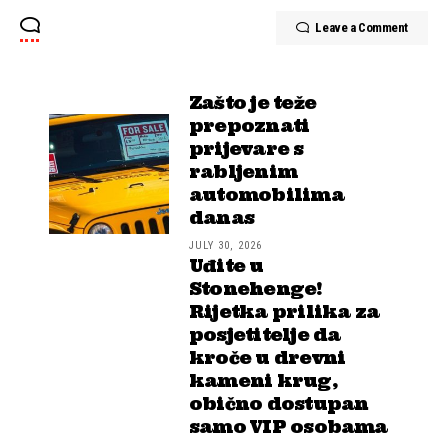
Leave a Comment
Zašto je teže
prepoznati
prijevare s
rabljenim
automobilima
danas
JULY 30, 2026
Uđite u
Stonehenge!
Rijetka prilika za
posjetitelje da
kroče u drevni
kameni krug,
obično dostupan
samo VIP osobama