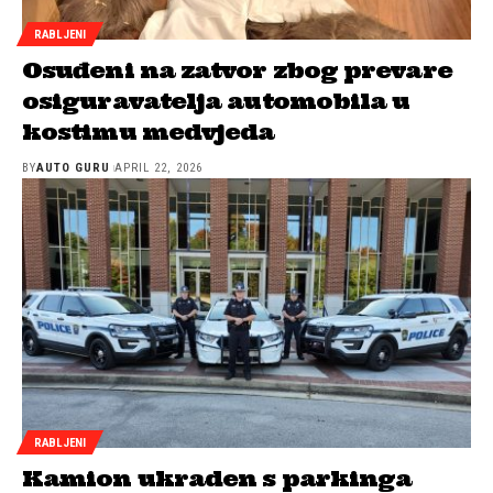
RABLJENI
Osuđeni na zatvor zbog prevare
osiguravatelja automobila u
kostimu medvjeda
BY
AUTO GURU
APRIL 22, 2026
RABLJENI
Kamion ukraden s parkinga