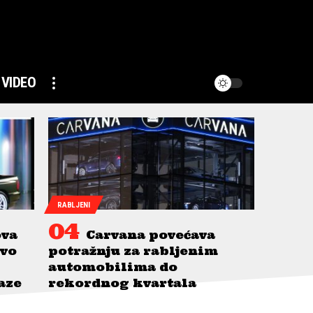
VIDEO
RABLJENI
ova
Carvana povećava
avo
potražnju za rabljenim
automobilima do
taze
rekordnog kvartala