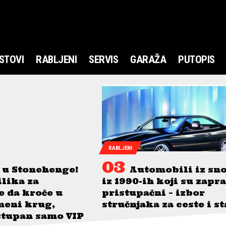
STOVI
RABLJENI
SERVIS
GARAŽA
PUTOPIS
RABLJENI
 u Stonehenge!
Automobili iz sn
ilika za
iz 1990-ih koji su zapr
je da kroče u
pristupačni – izbor
meni krug,
stručnjaka za ceste i s
stupan samo VIP