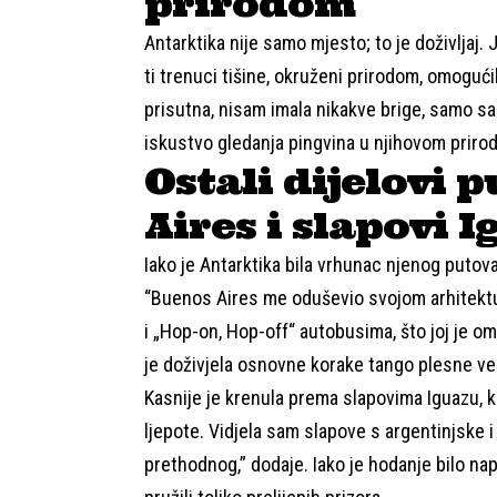
prirodom
Antarktika nije samo mjesto; to je doživljaj.
ti trenuci tišine, okruženi prirodom, omogući
prisutna, nisam imala nikakve brige, samo sa
iskustvo gledanja pingvina u njihovom priro
Ostali dijelovi 
Aires i slapovi 
Iako je Antarktika bila vrhunac njenog putovanj
“Buenos Aires me oduševio svojom arhitektur
i „Hop-on, Hop-off“ autobusima, što joj je om
je doživjela osnovne korake tango plesne ve
Kasnije je krenula prema slapovima Iguazu, ko
ljepote. Vidjela sam slapove s argentinjske i 
prethodnog,” dodaje. Iako je hodanje bilo nap