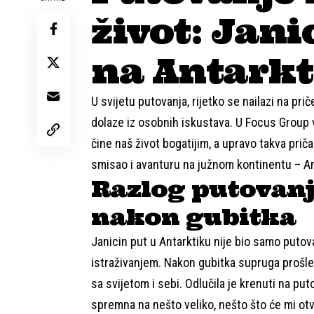
život: Jan
na Antark
U svijetu putovanja, rijetko se nailazi na pr
dolaze iz osobnih iskustava. U Focus Group 
čine naš život bogatijim, a upravo takva priča
smisao i avanturu na južnom kontinentu – An
Razlog putovanj
nakon gubitka
Janicin put u Antarktiku nije bio samo putovan
istraživanjem. Nakon gubitka supruga prošle
sa svijetom i sebi. Odlučila je krenuti na put
spremna na nešto veliko, nešto što će mi otvori