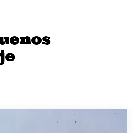
Buenos
je