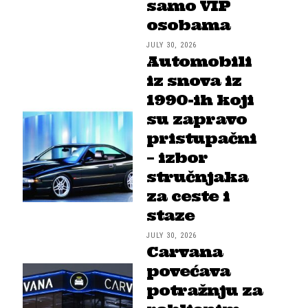
samo VIP
osobama
JULY 30, 2026
Automobili
iz snova iz
1990-ih koji
su zapravo
pristupačni
– izbor
stručnjaka
za ceste i
staze
JULY 30, 2026
Carvana
povećava
potražnju za