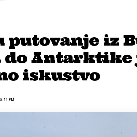
 putovanje iz 
 do Antarktike 
no iskustvo
 5:45 PM