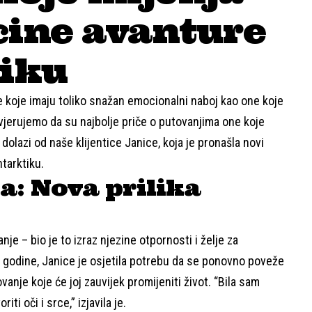
icine avanture
tiku
iče koje imaju toliko snažan emocionalni naboj kao one koje
vjerujemo da su najbolje priče o putovanjima one koje
 dolazi od naše klijentice Janice, koja je pronašla novi
tarktiku.
a: Nova prilika
je – bio je to izraz njezine otpornosti i želje za
 godine, Janice je osjetila potrebu da se ponovno poveže
ovanje koje će joj zauvijek promijeniti život. “Bila sam
ti oči i srce,” izjavila je.