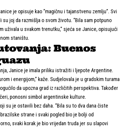
 Janice je opisuje kao “magičnu i tajanstvenu zemlju”. Svi
li su joj da razmišlja o svom životu. “Bila sam potpuno
m uživala u svakom trenutku,” sjeća se Janice, opisujući
dnom staništu.
putovanja: Buenos
Iguazu
a, Janice je imala priliku istražiti i ljepote Argentine.
om i energijom,” kaže. Sudjelovala je u gradskim turama
ogućilo da upozna grad iz različitih perspektiva. Također
čeri, ponosni simbol argentinske kulture.
ji su je ostavili bez daha. “Bila su to dva dana čiste
brazilske strane i svaki pogled bio je bolji od
orno, svaki korak je bio vrijedan truda jer su slapovi