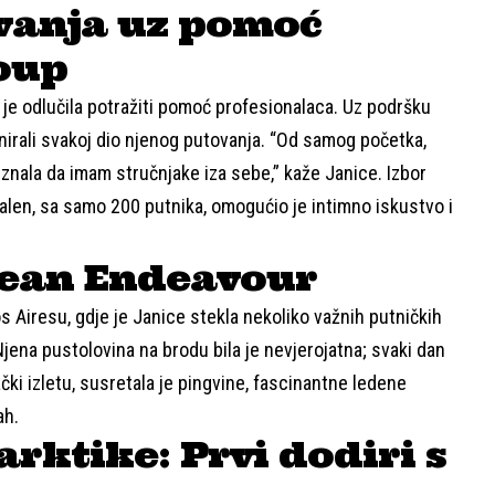
vanja uz pomoć
oup
e je odlučila potražiti pomoć profesionalaca. Uz podršku
anirali svakoj dio njenog putovanja. “Od samog početka,
znala da imam stručnjake iza sebe,” kaže Janice. Izbor
alen, sa samo 200 putnika, omogućio je intimno iskustvo i
cean Endeavour
 Airesu, gdje je Janice stekla nekoliko važnih putničkih
Njena pustolovina na brodu bila je nevjerojatna; svaki dan
ki izletu, susretala je pingvine, fascinantne ledene
ah.
arktike: Prvi dodiri s