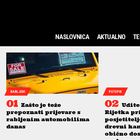
NASLOVNICA
AKTUALNO
TE
RABLJENI
PUTOPIS
Zašto je teže
Uđite
prepoznati prijevare s
Rijetka pr
rabljenim automobilima
posjetitel
danas
drevni ka
obično do