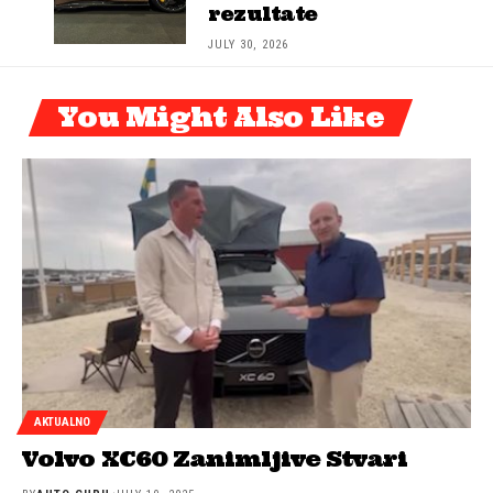
rezultate
JULY 30, 2026
You Might Also Like
AKTUALNO
Volvo XC60 Zanimljive Stvari