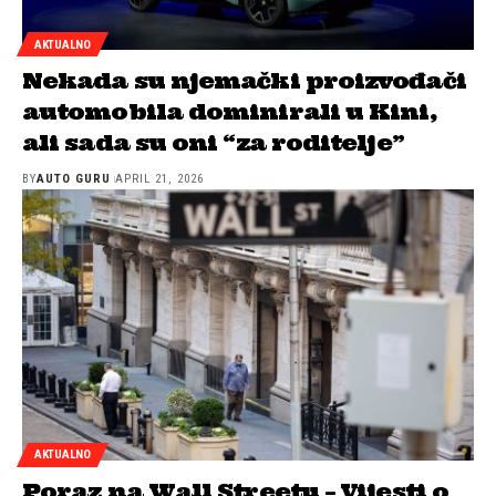
AKTUALNO
Nekada su njemački proizvođači
automobila dominirali u Kini,
ali sada su oni “za roditelje”
BY
AUTO GURU
APRIL 21, 2026
AKTUALNO
Poraz na Wall Streetu – Vijesti o