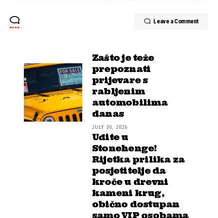
Leave a Comment
Zašto je teže
prepoznati
prijevare s
rabljenim
automobilima
danas
JULY 30, 2026
Uđite u
Stonehenge!
Rijetka prilika za
posjetitelje da
kroče u drevni
kameni krug,
obično dostupan
samo VIP osobama