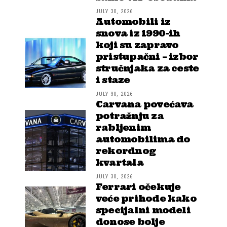
JULY 30, 2026
Automobili iz
snova iz 1990-ih
koji su zapravo
pristupačni – izbor
stručnjaka za ceste
i staze
JULY 30, 2026
Carvana povećava
potražnju za
rabljenim
automobilima do
rekordnog
kvartala
JULY 30, 2026
Ferrari očekuje
veće prihode kako
specijalni modeli
donose bolje