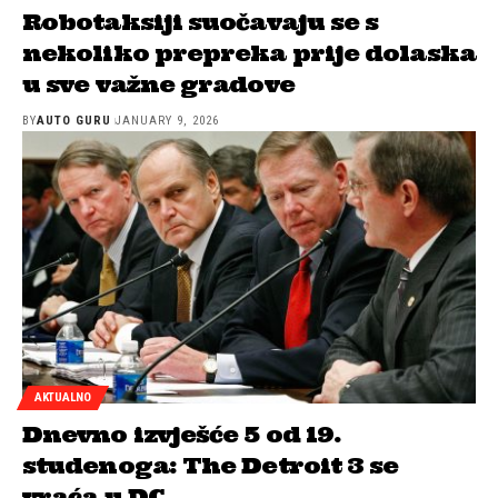
Robotaksiji suočavaju se s
nekoliko prepreka prije dolaska
u sve važne gradove
BY
AUTO GURU
JANUARY 9, 2026
AKTUALNO
Dnevno izvješće 5 od 19.
studenoga: The Detroit 3 se
vraća u DC