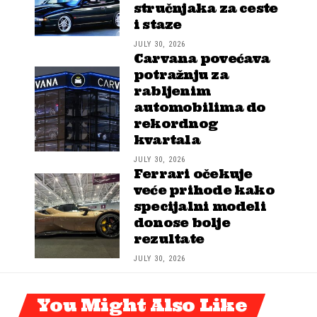
stručnjaka za ceste
i staze
JULY 30, 2026
Carvana povećava
potražnju za
rabljenim
automobilima do
rekordnog
kvartala
JULY 30, 2026
Ferrari očekuje
veće prihode kako
specijalni modeli
donose bolje
rezultate
JULY 30, 2026
You Might Also Like