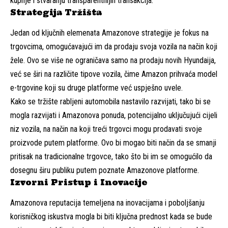
kupnje i stvaranju transparentnijih transakcija.
Strategija Tržišta
Jedan od ključnih elemenata Amazonove strategije je fokus na
trgovcima, omogućavajući im da prodaju svoja vozila na način koji
žele. Ovo se više ne ograničava samo na prodaju novih Hyundaija,
već se širi na različite tipove vozila, čime Amazon prihvaća model
e-trgovine koji su druge platforme već uspješno uvele.
Kako se tržište rabljeni automobila nastavilo razvijati, tako bi se
mogla razvijati i Amazonova ponuda, potencijalno uključujući cijeli
niz vozila, na način na koji treći trgovci mogu prodavati svoje
proizvode putem platforme. Ovo bi mogao biti način da se smanji
pritisak na tradicionalne trgovce, tako što bi im se omogućilo da
dosegnu širu publiku putem poznate Amazonove platforme.
Izvorni Pristup i Inovacije
Amazonova reputacija temeljena na inovacijama i poboljšanju
korisničkog iskustva mogla bi biti ključna prednost kada se bude