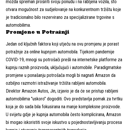
možda spreman proširiti svoju ponudu i na rabljena vozila, što
otvara mogućnost za sudjelovanje na konkurentnom tržištu koje
je tradicionalno bilo rezervirano za specijalizirane trgovine s
automobilima.
Promjene u Potražnji
Jedan od ključnih faktora koji utječu na ovu promjenu je porast
potražnje za online kupnjom automobila. Tijekom pandemije
COVID-19, mnogi su potrošači prešli na internetske platforme za
kupnju raznih proizvoda, uključujući i automobile. Paradigmatske
promjene u ponašanju potrošača mogli bi nagnati Amazon da
ozbiljno razmotri istraživanje tržišta rabljeni automobila.
Direktor Amazon Autos, Jin, izjavio je da će se pristup rabljeni
automobilima "uskoro" dogoditi. Ovo predstavlja pomak za tvrtku
koja je do sada bila fokusirana na manje kompleksne proizvode.
U svijetu gdje je kupnja automobila često komplicirana, Amazon
bi mogao iskoristiti svoje iskustvo u pojednostavljivanju procesa