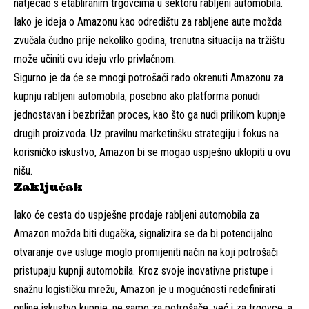
natjecao s etabliranim trgovcima u sektoru rabljeni automobila.
Iako je ideja o Amazonu kao odredištu za rabljene aute možda
zvučala čudno prije nekoliko godina, trenutna situacija na tržištu
može učiniti ovu ideju vrlo privlačnom.
Sigurno je da će se mnogi potrošači rado okrenuti Amazonu za
kupnju rabljeni automobila, posebno ako platforma ponudi
jednostavan i bezbrižan proces, kao što ga nudi prilikom kupnje
drugih proizvoda. Uz pravilnu marketinšku strategiju i fokus na
korisničko iskustvo, Amazon bi se mogao uspješno uklopiti u ovu
nišu.
Zaključak
Iako će cesta do uspješne prodaje rabljeni automobila za
Amazon možda biti dugačka, signalizira se da bi potencijalno
otvaranje ove usluge moglo promijeniti način na koji potrošači
pristupaju kupnji automobila. Kroz svoje inovativne pristupe i
snažnu logističku mrežu, Amazon je u mogućnosti redefinirati
online iskustvo kupnje, ne samo za potrošače, već i za trgovce, a