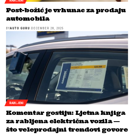
RABLJENI
Post-božić je vrhunac za prodaju
automobila
BY
AUTO GURU
DECEMBER 28, 2025
RABLJENI
Komentar gostiju: Ljetna knjiga
za rabljena električna vozila —
što veleprodajni trendovi govore