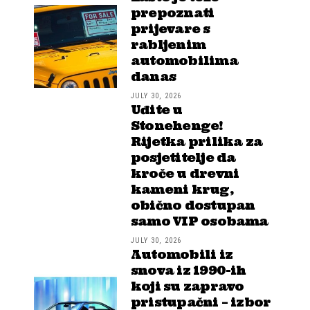
prepoznati
prijevare s
rabljenim
automobilima
danas
JULY 30, 2026
Uđite u
Stonehenge!
Rijetka prilika za
posjetitelje da
kroče u drevni
kameni krug,
obično dostupan
samo VIP osobama
JULY 30, 2026
Automobili iz
snova iz 1990-ih
koji su zapravo
pristupačni – izbor