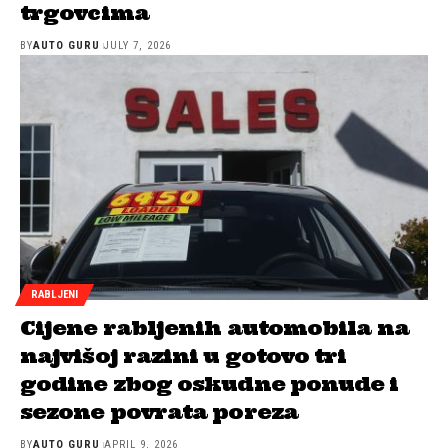
trgovcima
BY
AUTO GURU
JULY 7, 2026
RABLJENI
Cijene rabljenih automobila na
najvišoj razini u gotovo tri
godine zbog oskudne ponude i
sezone povrata poreza
BY
AUTO GURU
APRIL 9, 2026