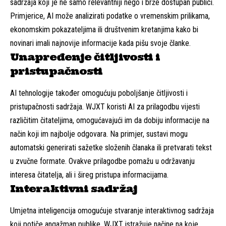
sadržaja koji je ne samo relevantniji nego i brže dostupan publici.
Primjerice, AI može analizirati podatke o vremenskim prilikama,
ekonomskim pokazateljima ili društvenim kretanjima kako bi
novinari imali najnovije informacije kada pišu svoje članke.
Unapređenje čitljivosti i
pristupačnosti
AI tehnologije također omogućuju poboljšanje čitljivosti i
pristupačnosti sadržaja. WJXT koristi AI za prilagodbu vijesti
različitim čitateljima, omogućavajući im da dobiju informacije na
način koji im najbolje odgovara. Na primjer, sustavi mogu
automatski generirati sažetke složenih članaka ili pretvarati tekst
u zvučne formate. Ovakve prilagodbe pomažu u održavanju
interesa čitatelja, ali i šireg pristupa informacijama.
Interaktivni sadržaj
Umjetna inteligencija omogućuje stvaranje interaktivnog sadržaja
koji potiče angažman publike. WJXT istražuje načine na koje