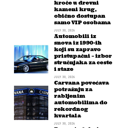
kroče u drevni
kameni krug,
obično dostupan
samo VIP osobama
JULY 30, 2026
Automobili iz
snova iz 1990-ih
koji su zapravo
pristupačni – izbor
stručnjaka za ceste
i staze
JULY 30, 2026
Carvana povećava
potražnju za
rabljenim
automobilima do
rekordnog
kvartala
JULY 30, 2026