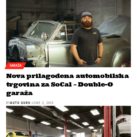
GARAŽA
Nova prilagođena automobilska
trgovina za SoCal – Double-O
garaža
BY
AUTO GURU
JUNE 2, 2025