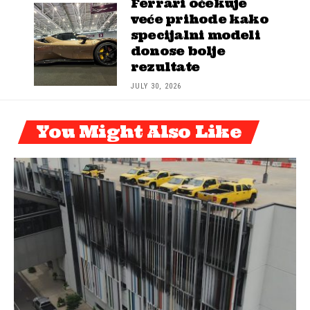
Ferrari očekuje
veće prihode kako
specijalni modeli
donose bolje
rezultate
JULY 30, 2026
You Might Also Like