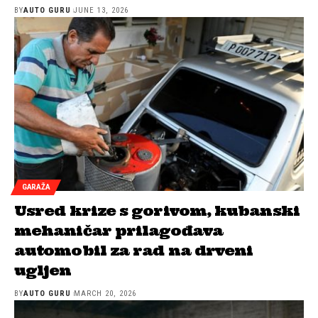
BY
AUTO GURU
JUNE 13, 2026
GARAŽA
Usred krize s gorivom, kubanski
mehaničar prilagođava
automobil za rad na drveni
ugljen
BY
AUTO GURU
MARCH 20, 2026