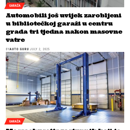
GARAŽA
Automobili još uvijek zarobljeni
u bibliotečkoj garaži u centru
grada tri tjedna nakon masovne
vatre
BY
AUTO GURU
JULY 2, 2025
GARAŽA