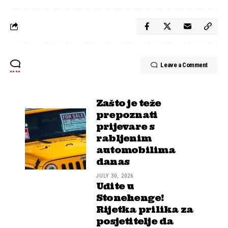
Leave a Comment
Zašto je teže
prepoznati
prijevare s
rabljenim
automobilima
danas
JULY 30, 2026
Uđite u
Stonehenge!
Rijetka prilika za
posjetitelje da