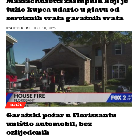
Massachusetts zastupnik koji je
tužio kupca udario u glavu od
servisnih vrata garažnih vrata
BY
AUTO GURU
JUNE 10, 2025
GARAŽA
Garažski požar u Florissantu
uništio automobil, bez
ozlijeđenih