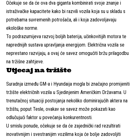
Očekuje se da će ova dva giganta kombinirati svoje znanje i
istraživačke kapacitete kako bi razvili vozila koja su u skladu s
potrebama suvremenih potrošača, ali i koja zadovoljavaju
ekološke norme.
To podrazumijeva razvoj boljih baterija, učinkovitijih motora te
naprednijih sustava upravljanja energijom. Električna vozila se
neprestano razvijaju, a ovaj će savez omogućiti bržu prilagodbu
na tržišne zahtjeve.
Utjecaj na tržište
Suradnja između GM-a i Hyundaija mogla bi značajno promijeniti
tržište električnih vozila u Sjedinjenim Američkim Državama. U
trenutačnoj situaciji postojanja nekoliko dominirajućih aktera na
tržištu, poput Tesle, ovakav se savez može pokazati kao
odlučujući faktor u povećanju konkurentnosti.
U smislu ponude, očekuje se da će zajednički rad rezultirati
inovativnijim i svestranijim vozilima koja će bolje zadovoljiti