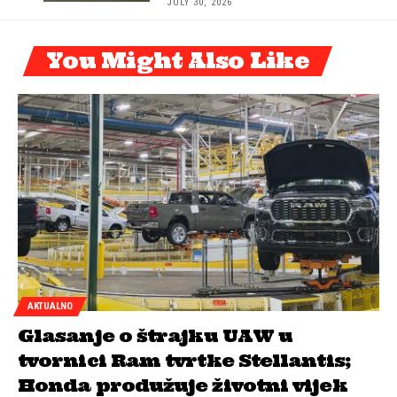
JULY 30, 2026
You Might Also Like
AKTUALNO
Glasanje o štrajku UAW u
tvornici Ram tvrtke Stellantis;
Honda produžuje životni vijek