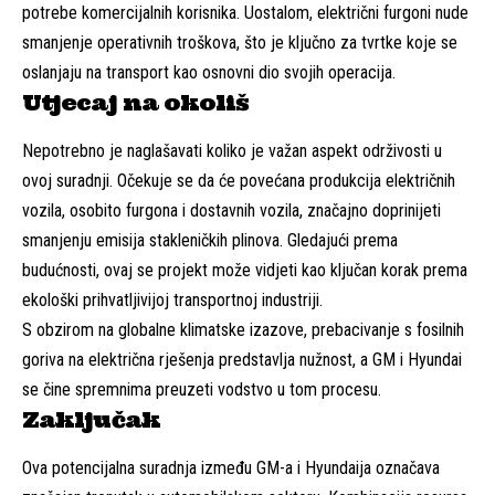
potrebe komercijalnih korisnika. Uostalom, električni furgoni nude
smanjenje operativnih troškova, što je ključno za tvrtke koje se
oslanjaju na transport kao osnovni dio svojih operacija.
Utjecaj na okoliš
Nepotrebno je naglašavati koliko je važan aspekt održivosti u
ovoj suradnji. Očekuje se da će povećana produkcija električnih
vozila, osobito furgona i dostavnih vozila, značajno doprinijeti
smanjenju emisija stakleničkih plinova. Gledajući prema
budućnosti, ovaj se projekt može vidjeti kao ključan korak prema
ekološki prihvatljivijoj transportnoj industriji.
S obzirom na globalne klimatske izazove, prebacivanje s fosilnih
goriva na električna rješenja predstavlja nužnost, a GM i Hyundai
se čine spremnima preuzeti vodstvo u tom procesu.
Zaključak
Ova potencijalna suradnja između GM-a i Hyundaija označava