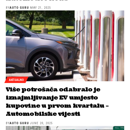
BY
AUTO GURU
MAY 21, 2025
AKTUALNO
Više potrošača odabralo je
iznajmljivanje EV umjesto
kupovine u prvom kvartalu –
Automobilske vijesti
BY
AUTO GURU
JUNE 20, 2025