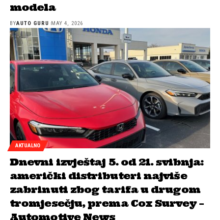
modela
BY
AUTO GURU
MAY 4, 2026
AKTUALNO
Dnevni izvještaj 5. od 21. svibnja:
američki distributeri najviše
zabrinuti zbog tarifa u drugom
tromjesečju, prema Cox Survey –
Automotive News