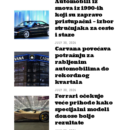
Automobili iz
snova iz 1990-ih
koji su zapravo
pristupačni – izbor
stručnjaka za ceste
i staze
JULY 30, 2026
Carvana povećava
potražnju za
rabljenim
automobilima do
rekordnog
kvartala
JULY 30, 2026
Ferrari očekuje
veće prihode kako
specijalni modeli
donose bolje
rezultate