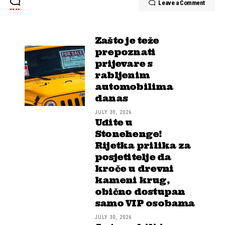
Leave a Comment
Zašto je teže
prepoznati
prijevare s
rabljenim
automobilima
danas
JULY 30, 2026
Uđite u
Stonehenge!
Rijetka prilika za
posjetitelje da
kroče u drevni
kameni krug,
obično dostupan
samo VIP osobama
JULY 30, 2026