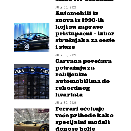
JULY 30, 2026
Automobili iz
snova iz 1990-ih
koji su zapravo
pristupačni – izbor
stručnjaka za ceste
i staze
JULY 30, 2026
Carvana povećava
potražnju za
rabljenim
automobilima do
rekordnog
kvartala
JULY 30, 2026
Ferrari očekuje
veće prihode kako
specijalni modeli
donose bolje