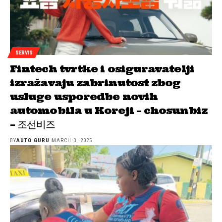
SERVIS
Fintech tvrtke i osiguravatelji
izražavaju zabrinutost zbog
usluge usporedbe novih
automobila u Koreji – chosunbiz
– 조선비즈
BY
AUTO GURU
MARCH 3, 2025