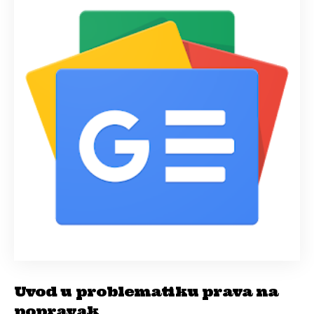
Uvod u problematiku prava na
popravak