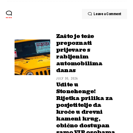
Leave a Comment
Zašto je teže
prepoznati
prijevare s
rabljenim
automobilima
danas
JULY 30, 2026
Uđite u
Stonehenge!
Rijetka prilika za
posjetitelje da
kroče u drevni
kameni krug,
obično dostupan
samo VIP osobama