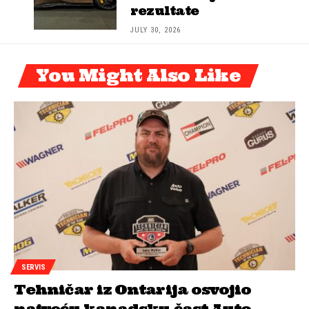
rezultate
JULY 30, 2026
You Might Also Like
SERVIS
Tehničar iz Ontarija osvojio
najveću kanadsku čast Auto