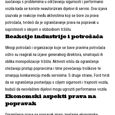
suočavaju s problemima u održavanju sigurnosti i performansi
vozila kada se koriste neautorizirani dijelovi ili servisi. Ova izjava
izazvala je reakcije među aktivistima koji se bore za prava
potrošača, tvrdeći da je ograničavanje prava na popravak u
suprotnosti s idejom o slobodnom tržištu.
Reakcije industrije i potrošača
Mnogi potrošači i organizacije koje se bave pravima potrošača
oštro su reagirali na izjave generalnog direktora, smatrajući ih
oblika monopolizacije tržišta. Aktivisti ističu da ograničenja
otežavaju pristup popravcima i time povećavaju troškove te
smanjuju konkurenciju među servisima. S druge strane, Ford tvrdi
da se ograničenja postavljaju s ciljem sigurnosti i trajnosti vozila,
budući da neovlašteni dijelovi mogu ugroziti performanse vozila.
Ekonomski aspekti prava na
popravak
Ograničenja prava na popravak imaju značajne ekonomske