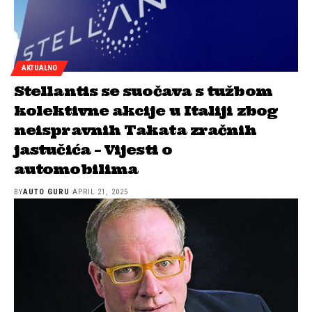
AKTUALNO
Stellantis se suočava s tužbom
kolektivne akcije u Italiji zbog
neispravnih Takata zračnih
jastučića – Vijesti o
automobilima
BY
AUTO GURU
APRIL 21, 2025