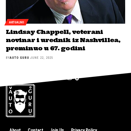
AKTUALNO
Lindsay Chappell, veterani
novinar i urednik iz Nashvillea,
preminuo u 67. godini
BY
AUTO GURU
JUNE 22, 2025
About
Contact
Join Us
Privacy Policy