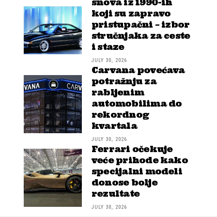
snova iz 1990-ih
koji su zapravo
pristupačni – izbor
stručnjaka za ceste
i staze
JULY 30, 2026
Carvana povećava
potražnju za
rabljenim
automobilima do
rekordnog
kvartala
JULY 30, 2026
Ferrari očekuje
veće prihode kako
specijalni modeli
donose bolje
rezultate
JULY 30, 2026