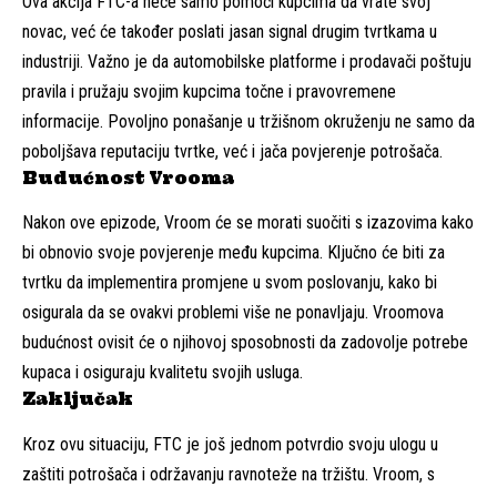
Ova akcija FTC-a neće samo pomoći kupcima da vrate svoj
novac, već će također poslati jasan signal drugim tvrtkama u
industriji. Važno je da automobilske platforme i prodavači poštuju
pravila i pružaju svojim kupcima točne i pravovremene
informacije. Povoljno ponašanje u tržišnom okruženju ne samo da
poboljšava reputaciju tvrtke, već i jača povjerenje potrošača.
Budućnost Vrooma
Nakon ove epizode, Vroom će se morati suočiti s izazovima kako
bi obnovio svoje povjerenje među kupcima. Ključno će biti za
tvrtku da implementira promjene u svom poslovanju, kako bi
osigurala da se ovakvi problemi više ne ponavljaju. Vroomova
budućnost ovisit će o njihovoj sposobnosti da zadovolje potrebe
kupaca i osiguraju kvalitetu svojih usluga.
Zaključak
Kroz ovu situaciju, FTC je još jednom potvrdio svoju ulogu u
zaštiti potrošača i održavanju ravnoteže na tržištu. Vroom, s