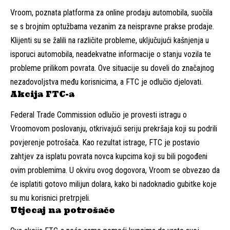
Vroom, poznata platforma za online prodaju automobila, suočila
se s brojnim optužbama vezanim za neispravne prakse prodaje.
Klijenti su se žalili na različite probleme, uključujući kašnjenja u
isporuci automobila, neadekvatne informacije o stanju vozila te
probleme prilikom povrata. Ove situacije su doveli do značajnog
nezadovoljstva među korisnicima, a FTC je odlučio djelovati.
Akcija FTC-a
Federal Trade Commission odlučio je provesti istragu o
Vroomovom poslovanju, otkrivajući seriju prekršaja koji su podrili
povjerenje potrošača. Kao rezultat istrage, FTC je postavio
zahtjev za isplatu povrata novca kupcima koji su bili pogođeni
ovim problemima. U okviru ovog dogovora, Vroom se obvezao da
će isplatiti gotovo milijun dolara, kako bi nadoknadio gubitke koje
su mu korisnici pretrpjeli.
Utjecaj na potrošače