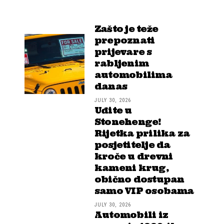
Zašto je teže
prepoznati
prijevare s
rabljenim
automobilima
danas
JULY 30, 2026
Uđite u
Stonehenge!
Rijetka prilika za
posjetitelje da
kroče u drevni
kameni krug,
obično dostupan
samo VIP osobama
JULY 30, 2026
Automobili iz