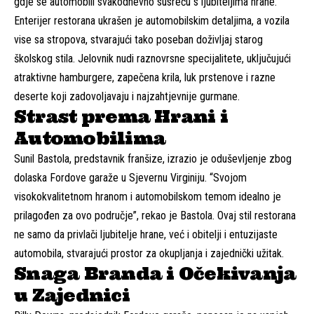
gdje se automobili svakodnevno susreću s ljubiteljima hrane.
Enterijer restorana ukrašen je automobilskim detaljima, a vozila
vise sa stropova, stvarajući tako poseban doživljaj starog
školskog stila. Jelovnik nudi raznovrsne specijalitete, uključujući
atraktivne hamburgere, zapečena krila, luk prstenove i razne
deserte koji zadovoljavaju i najzahtjevnije gurmane.
Strast prema Hrani i
Automobilima
Sunil Bastola, predstavnik franšize, izrazio je oduševljenje zbog
dolaska Fordove garaže u Sjevernu Virginiju. “Svojom
visokokvalitetnom hranom i automobilskom temom idealno je
prilagođen za ovo područje”, rekao je Bastola. Ovaj stil restorana
ne samo da privlači ljubitelje hrane, već i obitelji i entuzijaste
automobila, stvarajući prostor za okupljanja i zajednički užitak.
Snaga Branda i Očekivanja
u Zajednici