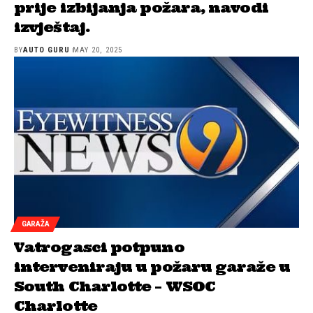
prije izbijanja požara, navodi
izvještaj.
BY
AUTO GURU
MAY 20, 2025
GARAŽA
Vatrogasci potpuno
interveniraju u požaru garaže u
South Charlotte – WSOC
Charlotte