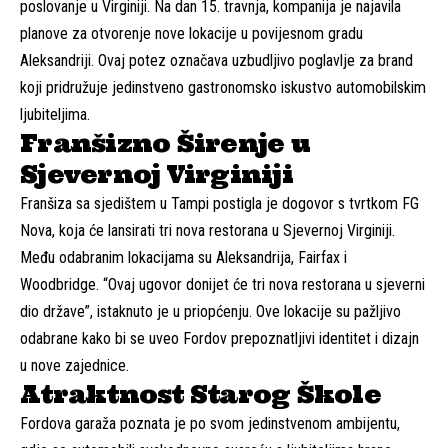
poslovanje u Virginiji. Na dan 15. travnja, kompanija je najavila
planove za otvorenje nove lokacije u povijesnom gradu
Aleksandriji. Ovaj potez označava uzbudljivo poglavlje za brand
koji pridružuje jedinstveno gastronomsko iskustvo automobilskim
ljubiteljima.
Franšizno Širenje u
Sjevernoj Virginiji
Franšiza sa sjedištem u Tampi postigla je dogovor s tvrtkom FG
Nova, koja će lansirati tri nova restorana u Sjevernoj Virginiji.
Među odabranim lokacijama su Aleksandrija, Fairfax i
Woodbridge. “Ovaj ugovor donijet će tri nova restorana u sjeverni
dio države”, istaknuto je u priopćenju. Ove lokacije su pažljivo
odabrane kako bi se uveo Fordov prepoznatljivi identitet i dizajn
u nove zajednice.
Atraktnost Starog Škole
Fordova garaža poznata je po svom jedinstvenom ambijentu,