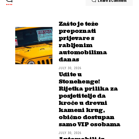
Leave a Comment
Zašto je teže
prepoznati
prijevare s
rabljenim
automobilima
danas
JULY 30, 2026
Uđite u
Stonehenge!
Rijetka prilika za
posjetitelje da
kroče u drevni
kameni krug,
obično dostupan
samo VIP osobama
JULY 30, 2026