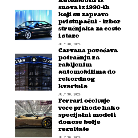
Automobili iz
snova iz 1990-ih
koji su zapravo
pristupačni – izbor
stručnjaka za ceste
i staze
JULY 30, 2026
Carvana povećava
potražnju za
rabljenim
automobilima do
rekordnog
kvartala
JULY 30, 2026
Ferrari očekuje
veće prihode kako
specijalni modeli
donose bolje
rezultate
JULY 30, 2026