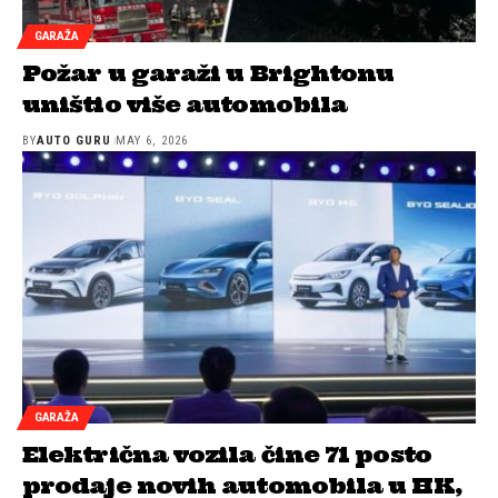
GARAŽA
Požar u garaži u Brightonu
uništio više automobila
BY
AUTO GURU
MAY 6, 2026
GARAŽA
Električna vozila čine 71 posto
prodaje novih automobila u HK,