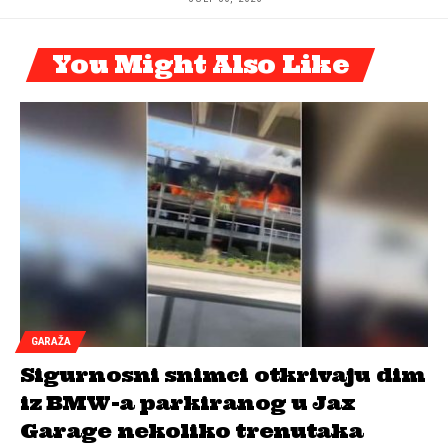
You Might Also Like
GARAŽA
Sigurnosni snimci otkrivaju dim
iz BMW-a parkiranog u Jax
Garage nekoliko trenutaka