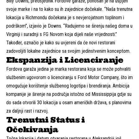
Billy Downs, predsjednik Fordove garaže, ponosan je na uspjeh
svoje marke i na to kako su ih zajednice dočekale. “Naša trenutna
lokacija u Richmondu dočekana je s nevjerojatnom toplinom i
podrškom”, izjavio je Downs. “Radujemo se širenju našeg doma u
Virginiji i suradnji s FG Novom koja dijeli naše vrijednosti.”
Također, označio je kako su uvjereni da će novi restorani
zadovoljiti lokalne zajednice sa svojim jedinstvenim konceptom.
Ekspanzija i Licenciranje
Fordova garaža jedina je marka restorana koja se može pohvaliti
službenim ugovorom o licenciranju s Ford Motor Company, što im
omogućuje korištenje službenog logotipa i brendiranja. Ambicija
kompanije je širenje na područja istočno od Mississippija gdje su
do sada otvorili 30 lokacija u osam američkih država, s planovima
za daljnji rast i razvoj.
Trenutni Status i
Očekivanja
Točna lokacija i datum otvaranja restorana u Aleksandriji još