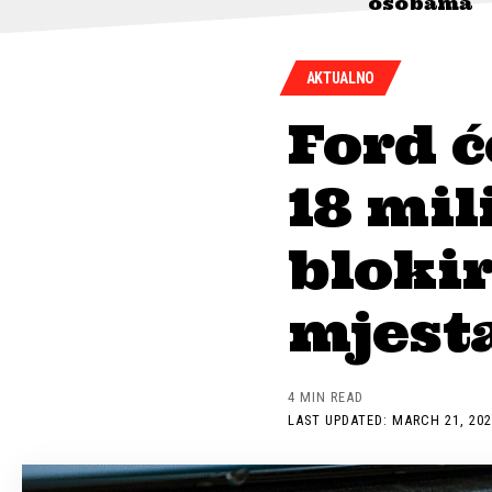
osobama
AKTUALNO
Ford ć
18 mil
bloki
mjest
4 MIN READ
LAST UPDATED: MARCH 21, 202