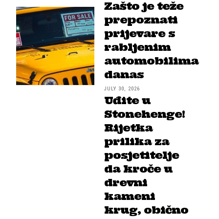
Zašto je teže
prepoznati
prijevare s
rabljenim
automobilima
danas
JULY 30, 2026
Uđite u
Stonehenge!
Rijetka
prilika za
posjetitelje
da kroče u
drevni
kameni
krug, obično