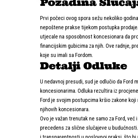
Pozadina Slučaj
Prvi počeci ovog spora sežu nekoliko godina
nepoštene prakse tijekom postupka prodaje.
utjecale na sposobnost koncesionara da proda
financijskim gubicima za njih. Ove radnje, p
koje su imali sa Fordom.
Detalji Odluke
U nedavnoj presudi, sud je odlučio da Ford m
koncesionarima. Odluka rezultira iz procjene
Ford je svojim postupcima kršio zakone koji
njihovih koncesionara.
Ovo je važan trenutak ne samo za Ford, već i 
precedens za slične slučajeve u budućnosti.
i transparentnosti u poslovnoj praksi, što b