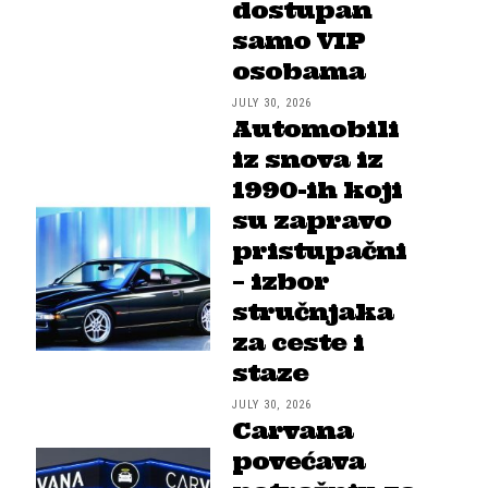
dostupan
samo VIP
osobama
JULY 30, 2026
Automobili
iz snova iz
1990-ih koji
su zapravo
pristupačni
– izbor
stručnjaka
za ceste i
staze
JULY 30, 2026
Carvana
povećava