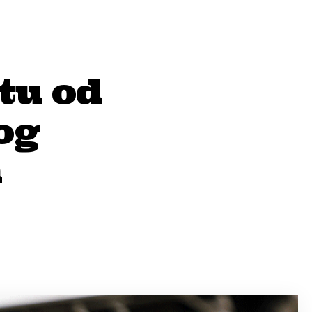
atu od
og
h