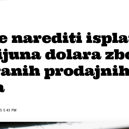
e narediti ispl
ijuna dolara zb
ranih prodajni
a
5 5:43 PM