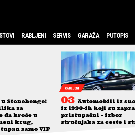
STOVI
RABLJENI
SERVIS
GARAŽA
PUTOPIS
RABLJENI
 u Stonehenge!
Automobili iz sn
ilika za
iz 1990-ih koji su zapr
je da kroče u
pristupačni – izbor
meni krug,
stručnjaka za ceste i s
stupan samo VIP