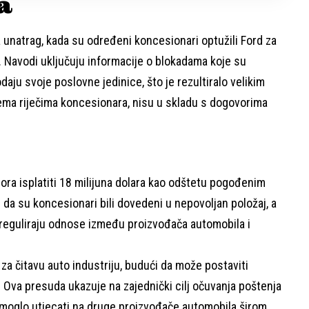
a
 unatrag, kada su određeni koncesionari optužili Ford za
 Navodi uključuju informacije o blokadama koje su
ju svoje poslovne jedinice, što je rezultiralo velikim
rema riječima koncesionara, nisu u skladu s dogovorima
ora isplatiti 18 milijuna dolara kao odštetu pogođenim
 da su koncesionari bili dovedeni u nepovoljan položaj, a
 reguliraju odnose između proizvođača automobila i
za čitavu auto industriju, budući da može postaviti
 Ova presuda ukazuje na zajednički cilj očuvanja poštenja
i moglo utjecati na druge proizvođače automobila širom