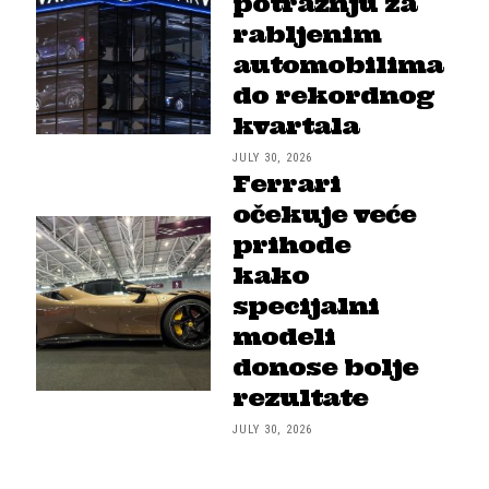
potražnju za
rabljenim
automobilima
do rekordnog
kvartala
JULY 30, 2026
Ferrari
očekuje veće
prihode
kako
specijalni
modeli
donose bolje
rezultate
JULY 30, 2026