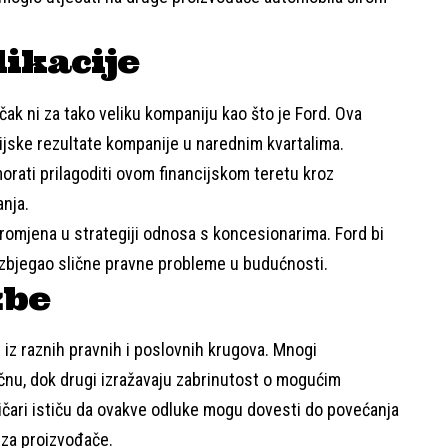
ikacije
 čak ni za tako veliku kompaniju kao što je Ford. Ova
ijske rezultate kompanije u narednim kvartalima.
orati prilagoditi ovom financijskom teretu kroz
anja.
promjena u strategiji odnosa s koncesionarima. Ford bi
izbjegao slične pravne probleme u budućnosti.
žbe
i iz raznih pravnih i poslovnih krugova. Mnogi
čnu, dok drugi izražavaju zabrinutost o mogućim
itičari ističu da ovakve odluke mogu dovesti do povećanja
i za proizvođače.