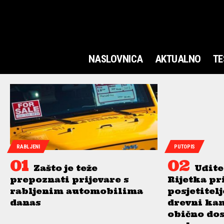
NASLOVNICA
AKTUALNO
TE
RABLJENI
PUTOPIS
Zašto je teže
Uđite
prepoznati prijevare s
Rijetka pr
rabljenim automobilima
posjetitel
danas
drevni ka
obično do