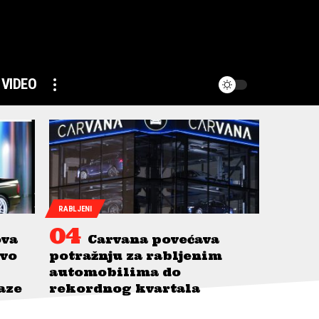
VIDEO
RABLJENI
ova
Carvana povećava
avo
potražnju za rabljenim
automobilima do
taze
rekordnog kvartala