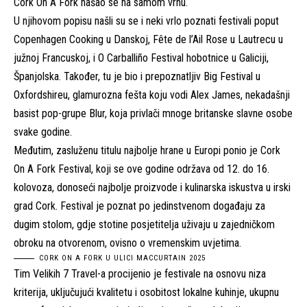
Cork On A Fork našao se na samom vrhu.
U njihovom popisu našli su se i neki vrlo poznati festivali poput
Copenhagen Cooking u Danskoj, Fête de l’Ail Rose u Lautrecu u
južnoj Francuskoj, i O Carballiño Festival hobotnice u Galiciji,
Španjolska. Također, tu je bio i prepoznatljiv Big Festival u
Oxfordshireu, glamurozna fešta koju vodi Alex James, nekadašnji
basist pop-grupe Blur, koja privlači mnoge britanske slavne osobe
svake godine.
Međutim, zasluženu titulu najbolje hrane u Europi ponio je Cork
On A Fork Festival, koji se ove godine održava od 12. do 16.
kolovoza, donoseći najbolje proizvode i kulinarska iskustva u irski
grad Cork. Festival je poznat po jedinstvenom događaju za
dugim stolom, gdje stotine posjetitelja uživaju u zajedničkom
obroku na otvorenom, ovisno o vremenskim uvjetima.
CORK ON A FORK U ULICI MACCURTAIN 2025
Tim Velikih 7 Travel-a procijenio je festivale na osnovu niza
kriterija, uključujući kvalitetu i osobitost lokalne kuhinje, ukupnu