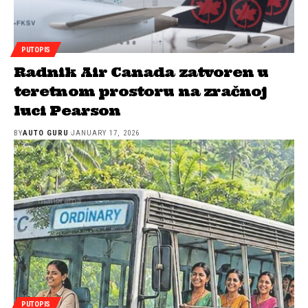
PUTOPIS
Radnik Air Canada zatvoren u
teretnom prostoru na zračnoj
luci Pearson
BY
AUTO GURU
JANUARY 17, 2026
PUTOPIS