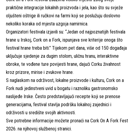
praktične integracije lokalnih proizvoda i jela, kao što su svježe
oljušteni oštrige ili ručkovi na farmi koji se poslužuju doslovno
nekoliko koraka od mjesta uzgoja namirnica.
Organizatori festivala izjavili su: “Jedan od najpoznatijih festivala
hrane u Irskoj, Cork on a Fork, ispunjava sve kriterije onoga što
festival hrane treba biti.” Tijekom pet dana, više od 150 događaja
uključuje sjedenje za dugim stolom, uličnu hranu, interaktivne
obroke, te vođene ture povijesti hrane, dajući Corku živahnost
kroz prizore, mirise i zvukove hrane.
S naglaskom na održivost, lokalne proizvode i kulturu, Cork on a
Fork nudi jedinstveni uvid u bogatu i raznoliku gastronomsko
naslijeđe Irske. Često predstavljajući recepte koji se prenose
generacijama, festival stavlja podršku lokalnoj zajednici i
održivosti u središte svojih aktivnosti.
Sve potrebne informacije možete pronaći na
Cork On A Fork Fest
2026. na njihovoj službenoj stranici.