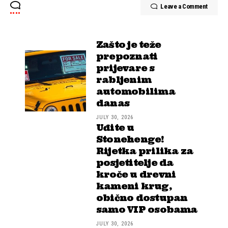
Leave a Comment
Zašto je teže
prepoznati
prijevare s
rabljenim
automobilima
danas
JULY 30, 2026
Uđite u
Stonehenge!
Rijetka prilika za
posjetitelje da
kroče u drevni
kameni krug,
obično dostupan
samo VIP osobama
JULY 30, 2026