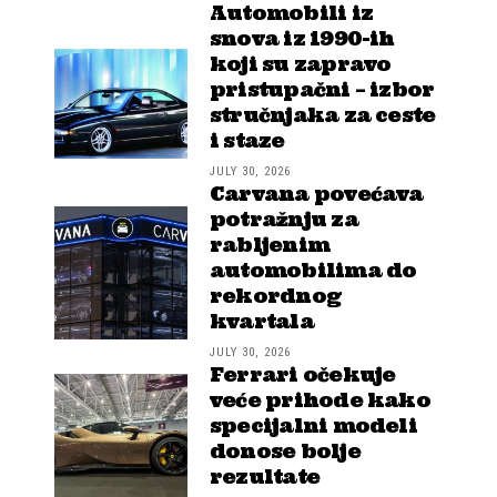
Automobili iz
snova iz 1990-ih
koji su zapravo
pristupačni – izbor
stručnjaka za ceste
i staze
JULY 30, 2026
Carvana povećava
potražnju za
rabljenim
automobilima do
rekordnog
kvartala
JULY 30, 2026
Ferrari očekuje
veće prihode kako
specijalni modeli
donose bolje
rezultate