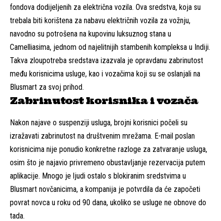
fondova dodijeljenih za električna vozila. Ova sredstva, koja su
trebala biti korištena za nabavu električnih vozila za vožnju,
navodno su potrošena na kupovinu luksuznog stana u
Camelliasima, jednom od najelitnijih stambenih kompleksa u Indiji.
Takva zloupotreba sredstava izazvala je opravdanu zabrinutost
među korisnicima usluge, kao i vozačima koji su se oslanjali na
Blusmart za svoj prihod.
Zabrinutost korisnika i vozača
Nakon najave o suspenziji usluga, brojni korisnici počeli su
izražavati zabrinutost na društvenim mrežama. E-mail poslan
korisnicima nije ponudio konkretne razloge za zatvaranje usluga,
osim što je najavio privremeno obustavljanje rezervacija putem
aplikacije. Mnogo je ljudi ostalo s blokiranim sredstvima u
Blusmart novčanicima, a kompanija je potvrdila da će započeti
povrat novca u roku od 90 dana, ukoliko se usluge ne obnove do
tada.