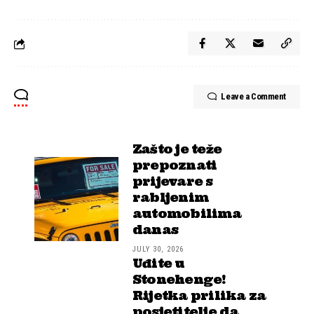
Leave a Comment
Zašto je teže
prepoznati
prijevare s
rabljenim
automobilima
danas
JULY 30, 2026
Uđite u
Stonehenge!
Rijetka prilika za
posjetitelje da