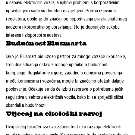
u nabavu električnih vozila, a njihovi problemi s korporativnim
upravljanjem sada su dodatno osvijetljeni. Prema izjavama
regulatora, došlo je do značajnog nepoštivanja pravila unutarnjeg
nadzora i korporativnog upravljanja, što je doprinijelo sukobu
interesa i zloporabi sredstava.
Budućnost Blusmarta
Iako je Blusmart bio uzdan partner za mnoge vozače i korisnike,
trenutna situacija ostavlja mnoge upitnike o budućnosti
kompanije. Regulatorne mjere, zajedno s gubicima povjerenja
među korisnicima i vozačima, mogle bi značajno otežati daljnje
poslovanje. Očekuje se da će izbiti rasprave o potrebama jačih
regulativa u sektoru električnih vozila, kako bi se spriječili slični
skandali u budućnosti.
Utjecaj na ekološki razvoj
Ovaj slučaj također izaziva zabrinutost oko razvoja električnih
vozila u Indiji u širem smislu. S obzirom na to da je vlada poticala