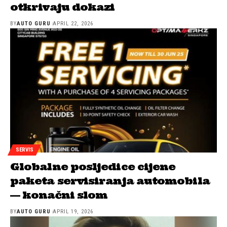
otkrivaju dokazi
BY
AUTO GURU
APRIL 22, 2026
SERVIS
Globalne posljedice cijene
paketa servisiranja automobila
— konačni slom
BY
AUTO GURU
APRIL 19, 2026