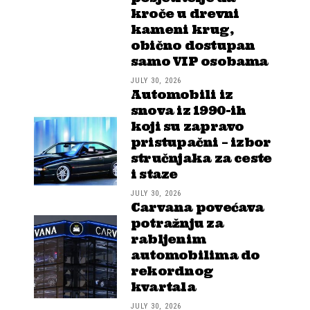
kroče u drevni
kameni krug,
obično dostupan
samo VIP osobama
JULY 30, 2026
Automobili iz
snova iz 1990-ih
koji su zapravo
pristupačni – izbor
stručnjaka za ceste
i staze
JULY 30, 2026
Carvana povećava
potražnju za
rabljenim
automobilima do
rekordnog
kvartala
JULY 30, 2026