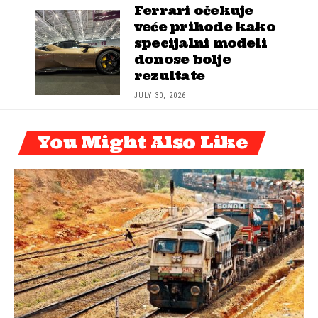
Ferrari očekuje
veće prihode kako
specijalni modeli
donose bolje
rezultate
JULY 30, 2026
You Might Also Like