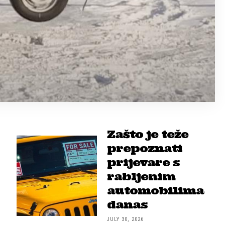
Zašto je teže
prepoznati
prijevare s
rabljenim
automobilima
danas
JULY 30, 2026