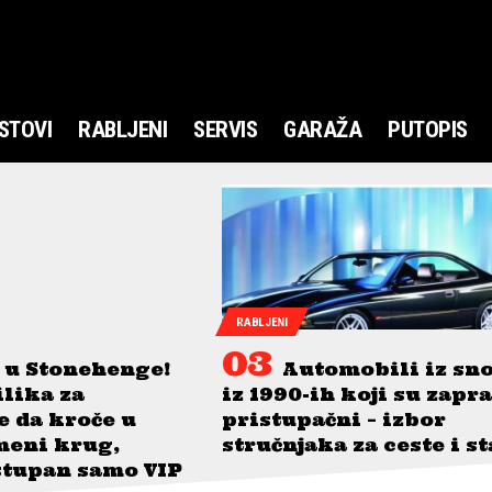
STOVI
RABLJENI
SERVIS
GARAŽA
PUTOPIS
RABLJENI
 u Stonehenge!
Automobili iz sn
ilika za
iz 1990-ih koji su zapr
je da kroče u
pristupačni – izbor
meni krug,
stručnjaka za ceste i s
stupan samo VIP