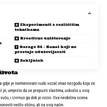
Eksperimenti s različitim
tehnikama
Kreativno uništavanje
a
Garage 54 – Kanal koji ne
prestaje oduševljavati
Zaključak
života
rala gdje je neimenovani ruski vozač imao nezgodu koja se
č je, umjesto da se prepusti vlastima, uskočio u svoj
a vuču, i izvrnuo ga dok je vozio. Ova neobična scena
ponoviti nešto slično, ali na svoj način.