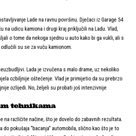
stavljivanje Lade na ravnu površinu. Dječaci iz Garage 54
 na udicu kamiona i drugi kraj priključili na Ladu. Vlad,
jali o tome da nekoga sjednu u auto kako bi ga vukli, ali s
 odlučili su se za vuču kamionom.
 neuzbudljivi. Lada je izvučena s malo drame, uz nekoliko
pjela ozbiljnije oštećenje. Vlad je primijetio da su prebrzo
jnije ozlijedi. No, željeli su probati još intenzivnije
tim tehnikama
ce na različite načine, što je dovelo do zabavnih rezultata.
a do pokušaja “bacanja” automobila, slično kao što je to