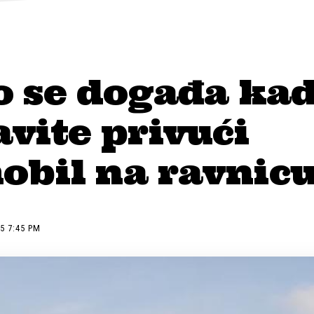
o se događa ka
vite privući
obil na ravnic
5 7:45 PM