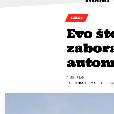
osobama
GARAŽA
Evo št
zabora
autom
4 MIN READ
LAST UPDATED: MARCH 13, 202