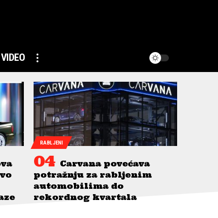
VIDEO
RABLJENI
ova
Carvana povećava
avo
potražnju za rabljenim
automobilima do
taze
rekordnog kvartala