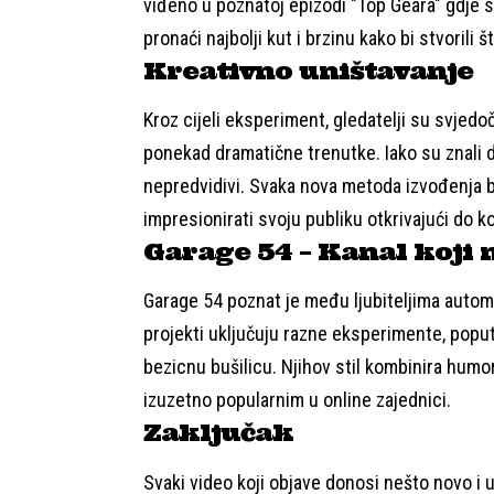
viđeno u poznatoj epizodi "Top Geara" gdje su
pronaći najbolji kut i brzinu kako bi stvorili š
Kreativno uništavanje
Kroz cijeli eksperiment, gledatelji su svjedo
ponekad dramatične trenutke. Iako su znali da
nepredvidivi. Svaka nova metoda izvođenja bil
impresionirati svoju publiku otkrivajući do k
Garage 54 – Kanal koji 
Garage 54 poznat je među ljubiteljima automob
projekti uključuju razne eksperimente, popu
bezicnu bušilicu. Njihov stil kombinira humor
izuzetno popularnim u online zajednici.
Zaključak
Svaki video koji objave donosi nešto novo i u