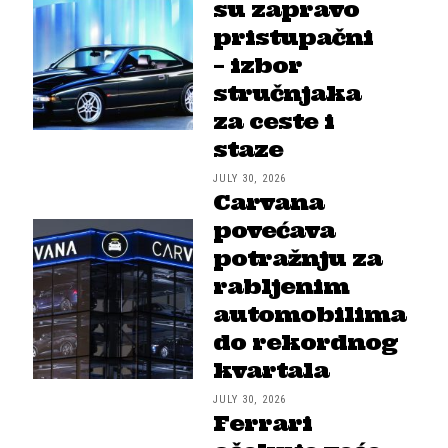
su zapravo
pristupačni
– izbor
stručnjaka
za ceste i
staze
JULY 30, 2026
Carvana
povećava
potražnju za
rabljenim
automobilima
do rekordnog
kvartala
JULY 30, 2026
Ferrari