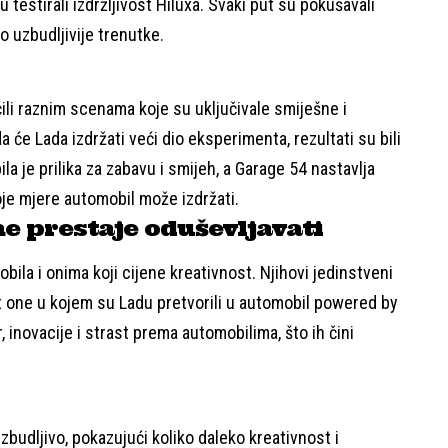
 testirali izdržljivost Hiluxa. Svaki put su pokušavali
to uzbudljivije trenutke.
čili raznim scenama koje su uključivale smiješne i
 će Lada izdržati veći dio eksperimenta, rezultati su bili
a je prilika za zabavu i smijeh, a Garage 54 nastavlja
oje mjere automobil može izdržati.
ne prestaje oduševljavati
ila i onima koji cijene kreativnost. Njihovi jedinstveni
t one u kojem su Ladu pretvorili u automobil powered by
, inovacije i strast prema automobilima, što ih čini
zbudljivo, pokazujući koliko daleko kreativnost i