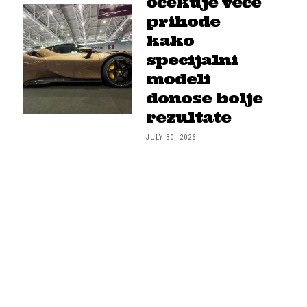
očekuje veće
prihode
kako
specijalni
modeli
donose bolje
rezultate
JULY 30, 2026