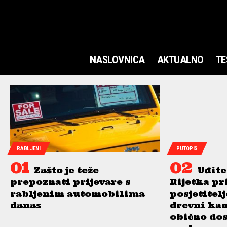
NASLOVNICA
AKTUALNO
TE
RABLJENI
PUTOPIS
Zašto je teže
Uđite
prepoznati prijevare s
Rijetka pr
rabljenim automobilima
posjetitel
danas
drevni ka
obično do